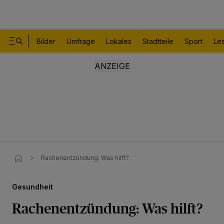
Bilder
Umfrage
Lokales
Stadtteile
Sport
Le
Rachenentzündung: Was hilft?
Gesundheit
Rachenentzündung: Was hilft?