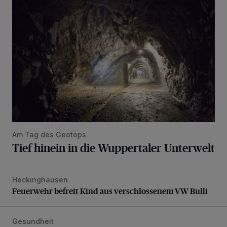
Tief hinein in die Wuppertaler Unterwelt
Am Tag des Geotops
Tief hinein in die Wuppertaler Unterwelt
Heckinghausen
Feuerwehr befreit Kind aus verschlossenem VW Bulli
Feuerwehr befreit Kind aus verschlossenem VW Bulli
Gesundheit
Bethesda eröffnet ein innovatives Callcenter