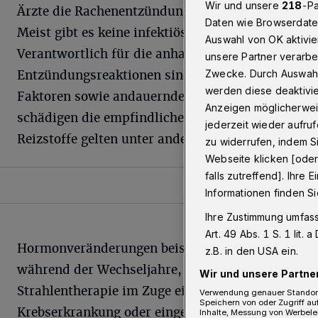
Wir und unsere
218
-Pa
Ärzte die Rachenentzündung als chronisch.
2
Daten wie Browserdate
Meist gibt es keine infektiösen Ursachen.
Auswahl von OK aktivie
Verantwortlich für die anhaltenden
unsere Partner verarbe
Zwecke. Durch Auswahl 
Entzündungsreaktionen sind vielmehr äußere
werden diese deaktivie
Faktoren sowie andauernde Reizungen. Sie
Anzeigen möglicherweis
schädigen die empfindliche
Schleimhaut
. Als
jederzeit wieder aufruf
Reizstoffe gelten unter anderem:
[4]
zu widerrufen, indem S
Webseite klicken [ode
falls zutreffend]. Ihre
Informationen finden S
Ihre Zustimmung umfass
Art. 49 Abs. 1 S. 1 li
Hormonveränderungen beispielsweise
z.B. in den USA ein.
während der Wechseljahre, Heuschnupfen,
Wir und unsere Partner
Strahlentherapie im Zuge einer
Verwendung genauer Standortd
Speichern von oder Zugriff au
Krebserkrankung oder eingeschränkte
Inhalte, Messung von Werbele