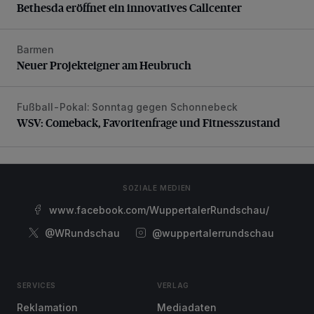
Bethesda eröffnet ein innovatives Callcenter
Barmen
Neuer Projekteigner am Heubruch
Neuer Projekteigner am Heubruch
Fußball-Pokal: Sonntag gegen Schonnebeck
WSV: Comeback, Favoritenfrage und Fitnesszustand
WSV: Comeback, Favoritenfrage und Fitnesszustand
SOZIALE MEDIEN
www.facebook.com/WuppertalerRundschau/
@WRundschau
@wuppertalerrundschau
SERVICES
VERLAG
Reklamation
Mediadaten