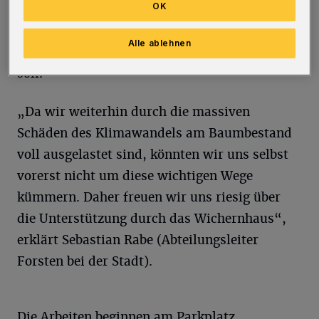
OK
beseitigt. So erfährt der Abschnitt auch eine
Grundüberholung, die rund 16 Jahre nach
Alle ablehnen
Fertigstellung die Qualität wieder verbessern
soll.
„Da wir weiterhin durch die massiven
Schäden des Klimawandels am Baumbestand
voll ausgelastet sind, könnten wir uns selbst
vorerst nicht um diese wichtigen Wege
kümmern. Daher freuen wir uns riesig über
die Unterstützung durch das Wichernhaus“,
erklärt Sebastian Rabe (Abteilungsleiter
Forsten bei der Stadt).
Die Arbeiten beginnen am Parkplatz