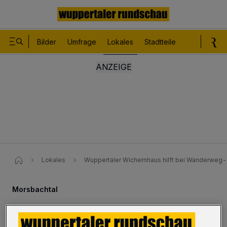
Bilder
Umfrage
Lokales
Stadtteile
Sport
Le
Lokales
Wuppertaler Wichernhaus hilft bei Wanderweg
Morsbachtal
Wichernhaus hilft bei