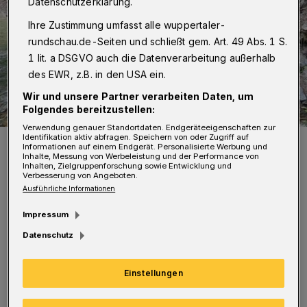
Datenschutzerklärung.
Ihre Zustimmung umfasst alle wuppertaler-
rundschau.de-Seiten und schließt gem. Art. 49 Abs. 1 S.
1 lit. a DSGVO auch die Datenverarbeitung außerhalb
des EWR, z.B. in den USA ein.
Wir und unsere Partner verarbeiten Daten, um
Folgendes bereitzustellen:
Verwendung genauer Standortdaten. Endgeräteeigenschaften zur
Identifikation aktiv abfragen. Speichern von oder Zugriff auf
Auch die Brücken im Morsbachtal wurden im Sommer 2021 stark in
Informationen auf einem Endgerät. Personalisierte Werbung und
Mitleidenschaft gezogen.
Inhalte, Messung von Werbeleistung und der Performance von
Inhalten, Zielgruppenforschung sowie Entwicklung und
Foto: Stadt Wuppertal
Verbesserung von Angeboten.
Ausführliche Informationen
Impressum
Datenschutz
A
usspülungen und entwurzelte Bäume
haben dem Weg stark zugesetzt. In den
Einstellungen
kommenden Wochen werden die Schäden