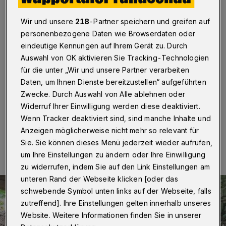
Wanderweg-Sanierung
Wir und unsere
218
-Partner speichern und greifen auf
Wuppertal
·
Die heftigen Niederschläge im Juli 2021
personenbezogene Daten wie Browserdaten oder
haben auch die Wanderwege im Morsbachtal stark
eindeutige Kennungen auf Ihrem Gerät zu. Durch
beschädigt. Besonders betroffen ist ein Abschnitt des
Bergisches Weges, der im Zuge der Regionale 2006
Auswahl von OK aktivieren Sie Tracking-Technologien
angelegt wurde. Nun setzen die städtische
für die unter „Wir und unsere Partner verarbeiten
Forstabteilung und das Wuppertaler Wichernhaus den
Daten, um Ihnen Dienste bereitzustellen“ aufgeführten
Weg gemeinsam wieder instand.
Zwecke. Durch Auswahl von Alle ablehnen oder
Widerruf Ihrer Einwilligung werden diese deaktiviert.
Wenn Tracker deaktiviert sind, sind manche Inhalte und
03.06.2022 , 07:00 Uhr
Eine Minute Lesezeit
Anzeigen möglicherweise nicht mehr so relevant für
Sie. Sie können dieses Menü jederzeit wieder aufrufen,
um Ihre Einstellungen zu ändern oder Ihre Einwilligung
zu widerrufen, indem Sie auf den Link Einstellungen am
unteren Rand der Webseite klicken [oder das
schwebende Symbol unten links auf der Webseite, falls
zutreffend]. Ihre Einstellungen gelten innerhalb unseres
Website. Weitere Informationen finden Sie in unserer