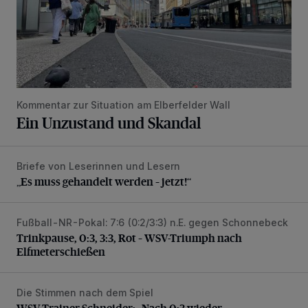
Kommentar zur Situation am Elberfelder Wall
Ein Unzustand und Skandal
Briefe von Leserinnen und Lesern
„Es muss gehandelt werden – jetzt!“
„Es muss gehandelt werden – jetzt!“
Fußball-NR-Pokal: 7:6 (0:2/3:3) n.E. gegen Schonnebeck
Trinkpause, 0:3, 3:3, Rot – WSV-Triumph nach Elfmetersc
Trinkpause, 0:3, 3:3, Rot – WSV-Triumph nach
Elfmeterschießen
Die Stimmen nach dem Spiel
WSV-Trainer Schneider: „Nach 0:3 wieder aufgestanden“
WSV-Trainer Schneider: „Nach 0:3 wieder