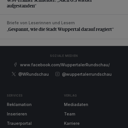
aufgestanden“
Briefe von Leserinnen und Lesern
„Gespannt, wie die Stadt Wuppertal darauf reagiert“
„Gespannt, wie die Stadt Wuppertal darauf reagiert“
SOZIALE MEDIEN
www.facebook.com/WuppertalerRundschau/
@WRundschau
@wuppertalerrundschau
SERVICES
VERLAG
Reklamation
Mediadaten
Inserieren
Team
Trauerportal
Karriere