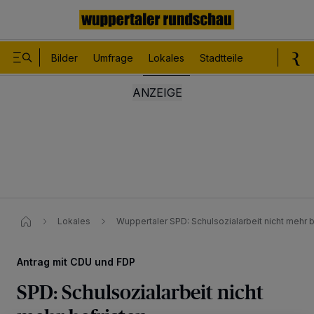
Bilder
Umfrage
Lokales
Stadtteile
Sport
Le
Lokales
Wuppertaler SPD: Schulsozialarbeit nicht mehr be
Antrag mit CDU und FDP
SPD: Schulsozialarbeit nicht