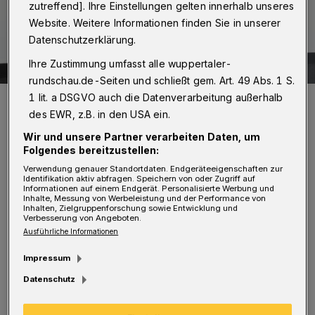
zutreffend]. Ihre Einstellungen gelten innerhalb unseres
Website. Weitere Informationen finden Sie in unserer
Datenschutzerklärung.
Ihre Zustimmung umfasst alle wuppertaler-
rundschau.de-Seiten und schließt gem. Art. 49 Abs. 1 S.
1 lit. a DSGVO auch die Datenverarbeitung außerhalb
Die SPD-Landtagsabgeordnete Dilek Engin.
des EWR, z.B. in den USA ein.
Foto: Simone Bahrmann
Wir und unsere Partner verarbeiten Daten, um
Folgendes bereitzustellen:
Verwendung genauer Standortdaten. Endgeräteeigenschaften zur
Identifikation aktiv abfragen. Speichern von oder Zugriff auf
Informationen auf einem Endgerät. Personalisierte Werbung und
Inhalte, Messung von Werbeleistung und der Performance von
„Der von der alten NRW-Landesregierung in
Inhalten, Zielgruppenforschung sowie Entwicklung und
Verbesserung von Angeboten.
2021 festgelegte Finanzierungsrahmen für die
Ausführliche Informationen
Schulsozialarbeit ist wieder nur befristet für
Impressum
vier Jahre angelegt. Und die Zuweisung der
Datenschutz
Mittel, also der eigentliche
Durchführungszeitraum, beträgt immer nur