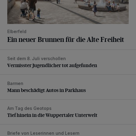
Elberfeld
Ein neuer Brunnen für die Alte Freiheit
Seit dem 8. Juli verschollen
Vermisster Jugendlicher tot aufgefunden
Vermisster Jugendlicher tot aufgefunden
Barmen
Mann beschädigt Autos in Parkhaus
Mann beschädigt Autos in Parkhaus
Am Tag des Geotops
Tief hinein in die Wuppertaler Unterwelt
Tief hinein in die Wuppertaler Unterwelt
Briefe von Leserinnen und Lesern
„Stoßdämpfertest mit Unterbodenbehandlung“