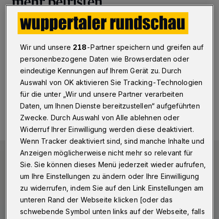
mehr befristen
Wuppertal
·
Die Wuppertaler SPD fordert, die Verträge
für die Schulsozialarbeit nicht mehr zu befristen. Das
sieht auch ein Resolutionsantrag vor, den CDU und
Wir und unsere
218
-Partner speichern und greifen auf
FDP unterstützen.
personenbezogene Daten wie Browserdaten oder
eindeutige Kennungen auf Ihrem Gerät zu. Durch
Auswahl von OK aktivieren Sie Tracking-Technologien
für die unter „Wir und unsere Partner verarbeiten
02.06.2022 , 08:30 Uhr
Eine Minute Lesezeit
Daten, um Ihnen Dienste bereitzustellen“ aufgeführten
Zwecke. Durch Auswahl von Alle ablehnen oder
Widerruf Ihrer Einwilligung werden diese deaktiviert.
Wenn Tracker deaktiviert sind, sind manche Inhalte und
Anzeigen möglicherweise nicht mehr so relevant für
Sie. Sie können dieses Menü jederzeit wieder aufrufen,
um Ihre Einstellungen zu ändern oder Ihre Einwilligung
zu widerrufen, indem Sie auf den Link Einstellungen am
unteren Rand der Webseite klicken [oder das
schwebende Symbol unten links auf der Webseite, falls