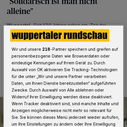
"Solidarisch ist man nicht
alleine"
Wuppertal
·
Seit 130 Jahren gehen am „Tag der
Arbeit“ die Arbeitnehmerinnen und Arbeitnehmer auf die
Straße, um für ihre Rechte zu kämpfen. Für dieses Jahr
ist die Maikundgebung der Gewerkschaften in
Wuppertal abgesagt.
Wir und unsere
218
-Partner speichern und greifen auf
personenbezogene Daten wie Browserdaten oder
eindeutige Kennungen auf Ihrem Gerät zu. Durch
Auswahl von OK aktivieren Sie Tracking-Technologien
29.04.2020 , 19:23 Uhr
Eine Minute Lesezeit
für die unter „Wir und unsere Partner verarbeiten
Daten, um Ihnen Dienste bereitzustellen“ aufgeführten
Zwecke. Durch Auswahl von Alle ablehnen oder
Widerruf Ihrer Einwilligung werden diese deaktiviert.
Wenn Tracker deaktiviert sind, sind manche Inhalte und
Anzeigen möglicherweise nicht mehr so relevant für
Sie. Sie können dieses Menü jederzeit wieder aufrufen,
um Ihre Einstellungen zu ändern oder Ihre Einwilligung