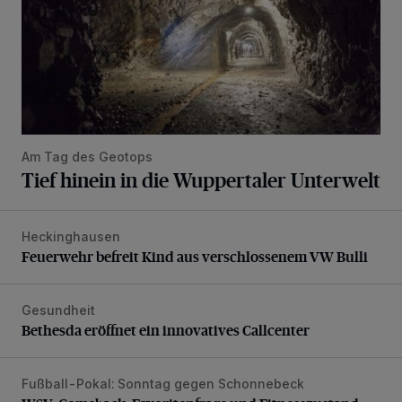
Am Tag des Geotops
Tief hinein in die Wuppertaler Unterwelt
Heckinghausen
Feuerwehr befreit Kind aus verschlossenem VW Bulli
Feuerwehr befreit Kind aus verschlossenem VW Bulli
Gesundheit
Bethesda eröffnet ein innovatives Callcenter
Bethesda eröffnet ein innovatives Callcenter
Fußball-Pokal: Sonntag gegen Schonnebeck
WSV: Comeback, Favoritenfrage und Fitnesszustand