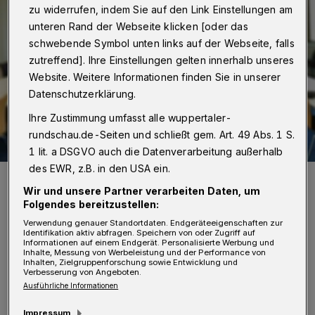
zu widerrufen, indem Sie auf den Link Einstellungen am
unteren Rand der Webseite klicken [oder das
schwebende Symbol unten links auf der Webseite, falls
zutreffend]. Ihre Einstellungen gelten innerhalb unseres
Website. Weitere Informationen finden Sie in unserer
Datenschutzerklärung.
Ihre Zustimmung umfasst alle wuppertaler-
rundschau.de-Seiten und schließt gem. Art. 49 Abs. 1 S.
1 lit. a DSGVO auch die Datenverarbeitung außerhalb
des EWR, z.B. in den USA ein.
Andreas Mucke.
Wir und unsere Partner verarbeiten Daten, um
Foto: Wuppertaler Rundschau/mivi
Folgendes bereitzustellen:
Verwendung genauer Standortdaten. Endgeräteeigenschaften zur
Identifikation aktiv abfragen. Speichern von oder Zugriff auf
Informationen auf einem Endgerät. Personalisierte Werbung und
Inhalte, Messung von Werbeleistung und der Performance von
Inhalten, Zielgruppenforschung sowie Entwicklung und
Verbesserung von Angeboten.
„Auch wenn wir in diesem Jahr nicht auf der
Ausführliche Informationen
Straße demonstrieren können, fällt der Kampf
Impressum