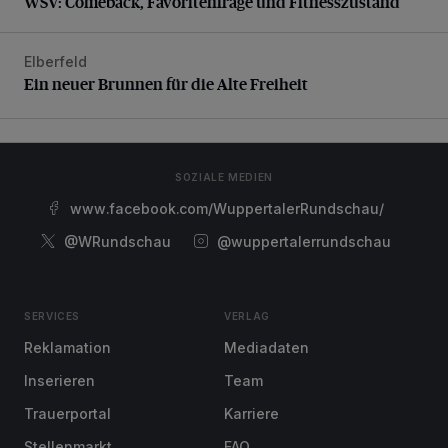
WSV: Comeback, Favoritenfrage und Fitnesszustand
Elberfeld
Ein neuer Brunnen für die Alte Freiheit
Ein neuer Brunnen für die Alte Freiheit
SOZIALE MEDIEN
www.facebook.com/WuppertalerRundschau/
@WRundschau
@wuppertalerrundschau
SERVICES
VERLAG
Reklamation
Mediadaten
Inserieren
Team
Trauerportal
Karriere
Stellenmarkt
FAQ