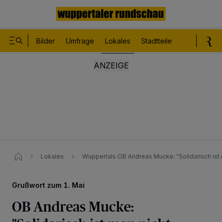
Bilder
Umfrage
Lokales
Stadtteile
Sport
Le
Lokales
Wuppertals OB Andreas Mucke: "Solidarisch ist m
Grußwort zum 1. Mai
OB Andreas Mucke: