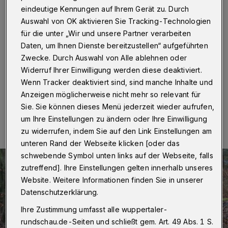
eindeutige Kennungen auf Ihrem Gerät zu. Durch
Wuppertal
·
Ein Pilz ist schuld: Eine Blutbuche an der
Staubenthaler Straße muss gefällt werden. Das
Auswahl von OK aktivieren Sie Tracking-Technologien
Naturdenkmal ist durch einen Rauchporling so stark
für die unter „Wir und unsere Partner verarbeiten
geschädigt, dass seine Standsicherheit gefährdet ist.
Daten, um Ihnen Dienste bereitzustellen“ aufgeführten
Die Krankheit wurde schon vor einigen Jahren
Zwecke. Durch Auswahl von Alle ablehnen oder
festgestellt.
Widerruf Ihrer Einwilligung werden diese deaktiviert.
Wenn Tracker deaktiviert sind, sind manche Inhalte und
Anzeigen möglicherweise nicht mehr so relevant für
29.04.2020 , 11:00 Uhr
Eine Minute Lesezeit
Sie. Sie können dieses Menü jederzeit wieder aufrufen,
um Ihre Einstellungen zu ändern oder Ihre Einwilligung
zu widerrufen, indem Sie auf den Link Einstellungen am
unteren Rand der Webseite klicken [oder das
schwebende Symbol unten links auf der Webseite, falls
zutreffend]. Ihre Einstellungen gelten innerhalb unseres
Website. Weitere Informationen finden Sie in unserer
Datenschutzerklärung.
Ihre Zustimmung umfasst alle wuppertaler-
rundschau.de-Seiten und schließt gem. Art. 49 Abs. 1 S.