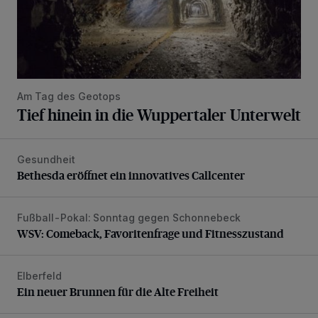
Am Tag des Geotops
Tief hinein in die Wuppertaler Unterwelt
Gesundheit
Bethesda eröffnet ein innovatives Callcenter
Bethesda eröffnet ein innovatives Callcenter
Fußball-Pokal: Sonntag gegen Schonnebeck
WSV: Comeback, Favoritenfrage und Fitnesszustand
WSV: Comeback, Favoritenfrage und Fitnesszustand
Elberfeld
Ein neuer Brunnen für die Alte Freiheit
Ein neuer Brunnen für die Alte Freiheit