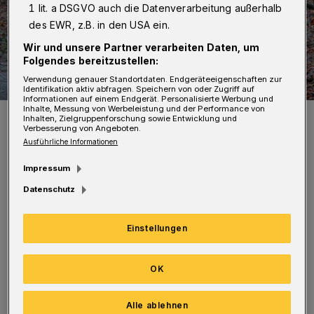
1 lit. a DSGVO auch die Datenverarbeitung außerhalb
des EWR, z.B. in den USA ein.
Wir und unsere Partner verarbeiten Daten, um
Folgendes bereitzustellen:
Verwendung genauer Standortdaten. Endgeräteeigenschaften zur
Identifikation aktiv abfragen. Speichern von oder Zugriff auf
Informationen auf einem Endgerät. Personalisierte Werbung und
Inhalte, Messung von Werbeleistung und der Performance von
Symbolbild.
Inhalten, Zielgruppenforschung sowie Entwicklung und
Verbesserung von Angeboten.
Foto: Christoph Petersen
Ausführliche Informationen
Impressum
Datenschutz
Inzwischen bildet sich der Baum im
Einstellungen
Kronenbereich zurück.
OK
Die Fällarbeiten beginnen am Mittwoch, 29.
April. Da es sich um einen großen Baum
Alle ablehnen