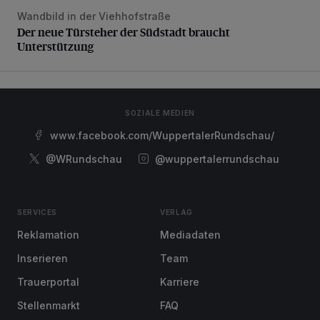
Wandbild in der Viehhofstraße
Der neue Türsteher der Südstadt braucht Unterstützung
Der neue Türsteher der Südstadt braucht
Unterstützung
SOZIALE MEDIEN
www.facebook.com/WuppertalerRundschau/
@WRundschau
@wuppertalerrundschau
SERVICES
VERLAG
Reklamation
Mediadaten
Inserieren
Team
Trauerportal
Karriere
Stellenmarkt
FAQ