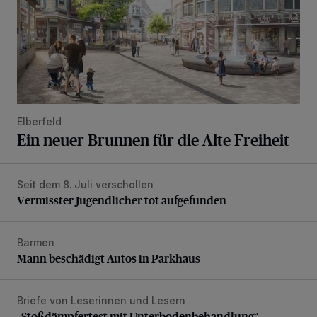
Elberfeld
Ein neuer Brunnen für die Alte Freiheit
Seit dem 8. Juli verschollen
Vermisster Jugendlicher tot aufgefunden
Vermisster Jugendlicher tot aufgefunden
Barmen
Mann beschädigt Autos in Parkhaus
Mann beschädigt Autos in Parkhaus
Briefe von Leserinnen und Lesern
„Stoßdämpfertest mit Unterbodenbehandlung“
„Stoßdämpfertest mit Unterbodenbehandlung“