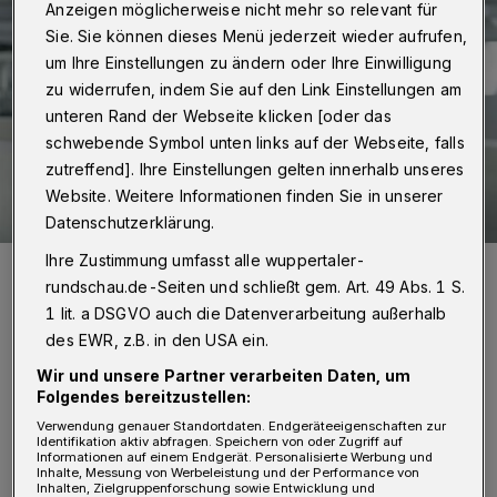
Anzeigen möglicherweise nicht mehr so relevant für
Sie. Sie können dieses Menü jederzeit wieder aufrufen,
um Ihre Einstellungen zu ändern oder Ihre Einwilligung
zu widerrufen, indem Sie auf den Link Einstellungen am
unteren Rand der Webseite klicken [oder das
schwebende Symbol unten links auf der Webseite, falls
zutreffend]. Ihre Einstellungen gelten innerhalb unseres
Website. Weitere Informationen finden Sie in unserer
Datenschutzerklärung.
Ihre Zustimmung umfasst alle wuppertaler-
Helge Lindh.
rundschau.de-Seiten und schließt gem. Art. 49 Abs. 1 S.
Foto: Christoph Busse
1 lit. a DSGVO auch die Datenverarbeitung außerhalb
des EWR, z.B. in den USA ein.
Wir und unsere Partner verarbeiten Daten, um
Folgendes bereitzustellen:
Verwendung genauer Standortdaten. Endgeräteeigenschaften zur
„Niemand fragt warum, weil wir alle die
Identifikation aktiv abfragen. Speichern von oder Zugriff auf
Informationen auf einem Endgerät. Personalisierte Werbung und
Antwort kennen. Der neonazistische,
Inhalte, Messung von Werbeleistung und der Performance von
Inhalten, Zielgruppenforschung sowie Entwicklung und