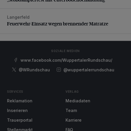
Langerfeld
Feuerwehr-Einsatz wegen brennender Matratze
Feuerwehr-Einsatz wegen brennender Matratze
SOZIALE MEDIEN
www.facebook.com/WuppertalerRundschau/
@WRundschau
@wuppertalerrundschau
SERVICES
VERLAG
Reklamation
Mediadaten
Inserieren
Team
Trauerportal
Karriere
Stellenmarkt
FAQ