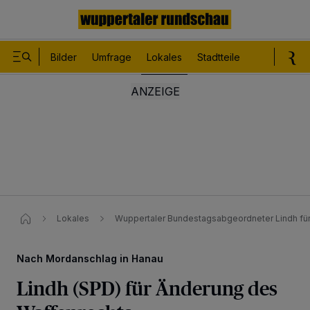
Bilder
Umfrage
Lokales
Stadtteile
Sport
Le
Lokales
Wuppertaler Bundestagsabgeordneter Lindh fü
Nach Mordanschlag in Hanau
Lindh (SPD) für Änderung des