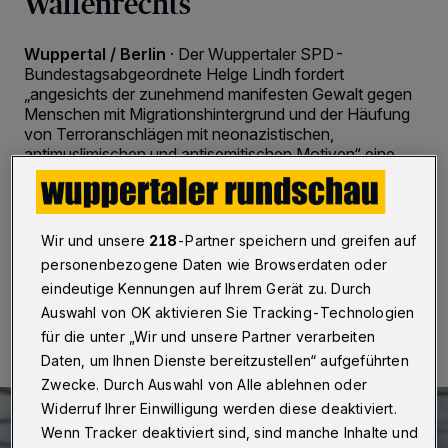
Waffenrechts
Wuppertal / Berlin
·
Der Wuppertaler SPD-
Bundestagsabgeordnete Helge Lindh fordert
„angesichts der zunehmend manifesten Gewalt gegen
Menschen mit Migrationshintergrund und der Häufung
von Terroranschlägen mit neonazistischen,
antimuslimischen und antisemitischen Motiven“ eine
„konsequente Unterstützung und Solidarität mit den
Opfern der Gewalt“ – und eine Änderung des
Waffenrechts.
Wir und unsere
218
-Partner speichern und greifen auf
personenbezogene Daten wie Browserdaten oder
eindeutige Kennungen auf Ihrem Gerät zu. Durch
21.02.2020 , 16:31 Uhr
2 Minuten Lesezeit
Auswahl von OK aktivieren Sie Tracking-Technologien
für die unter „Wir und unsere Partner verarbeiten
Daten, um Ihnen Dienste bereitzustellen“ aufgeführten
Zwecke. Durch Auswahl von Alle ablehnen oder
Widerruf Ihrer Einwilligung werden diese deaktiviert.
Wenn Tracker deaktiviert sind, sind manche Inhalte und