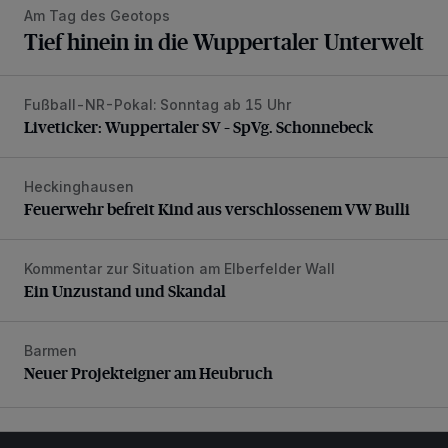
Am Tag des Geotops
Tief hinein in die Wuppertaler Unterwelt
Fußball-NR-Pokal: Sonntag ab 15 Uhr
Liveticker: Wuppertaler SV – SpVg. Schonnebeck
Liveticker: Wuppertaler SV – SpVg. Schonnebeck
Heckinghausen
Feuerwehr befreit Kind aus verschlossenem VW Bulli
Feuerwehr befreit Kind aus verschlossenem VW Bulli
Kommentar zur Situation am Elberfelder Wall
Ein Unzustand und Skandal
Ein Unzustand und Skandal
Barmen
Neuer Projekteigner am Heubruch
Neuer Projekteigner am Heubruch