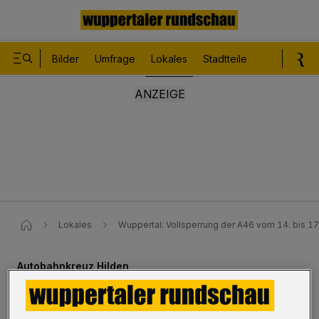
Bilder
Umfrage
Lokales
Stadtteile
Sport
Le
Lokales
Wuppertal: Vollsperrung der A46 vom 14. bis 17
Autobahnkreuz Hilden
Vollsperrung der A46 am