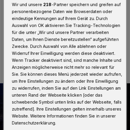
Wochenende
Wir und unsere
218
-Partner speichern und greifen auf
personenbezogene Daten wie Browserdaten oder
Wuppertal
·
Am Wochenende kann es im Kreuz Hilden
eindeutige Kennungen auf Ihrem Gerät zu. Durch
zu erheblichen Staus kommen. Von Freitag ab 22 Uhr
Auswahl von OK aktivieren Sie Tracking-Technologien
bis Montag um 5 Uhr ist die A46 in beide
für die unter „Wir und unsere Partner verarbeiten
Fahrtrichtungen komplett gesperrt.
Daten, um Ihnen Dienste bereitzustellen“ aufgeführten
Zwecke. Durch Auswahl von Alle ablehnen oder
Widerruf Ihrer Einwilligung werden diese deaktiviert.
14.06.2019 , 10:55 Uhr
Eine Minute Lesezeit
Wenn Tracker deaktiviert sind, sind manche Inhalte und
Anzeigen möglicherweise nicht mehr so relevant für
Sie. Sie können dieses Menü jederzeit wieder aufrufen,
um Ihre Einstellungen zu ändern oder Ihre Einwilligung
zu widerrufen, indem Sie auf den Link Einstellungen am
unteren Rand der Webseite klicken [oder das
schwebende Symbol unten links auf der Webseite, falls
zutreffend]. Ihre Einstellungen gelten innerhalb unseres
Website. Weitere Informationen finden Sie in unserer
Datenschutzerklärung.