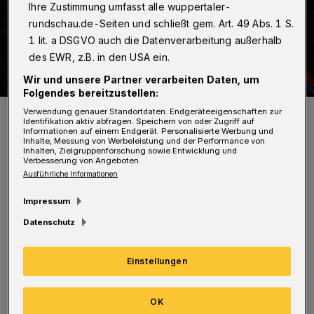
Ihre Zustimmung umfasst alle wuppertaler-
rundschau.de-Seiten und schließt gem. Art. 49 Abs. 1 S.
1 lit. a DSGVO auch die Datenverarbeitung außerhalb
des EWR, z.B. in den USA ein.
Wir und unsere Partner verarbeiten Daten, um
Folgendes bereitzustellen:
Ein Stück weiter, im Autobahnkreuz Hilden, wird die A46 heute
Verwendung genauer Standortdaten. Endgeräteeigenschaften zur
Abend um 22 Uhr gesperrt. Die Vollsperrung dauert bis Montag früh.
Identifikation aktiv abfragen. Speichern von oder Zugriff auf
Informationen auf einem Endgerät. Personalisierte Werbung und
Foto: Achim Otto
Inhalte, Messung von Werbeleistung und der Performance von
Inhalten, Zielgruppenforschung sowie Entwicklung und
Verbesserung von Angeboten.
Ausführliche Informationen
Impressum
G
Datenschutz
rund für die Vollsperrung in Höhe des
Autobahnkreuzes Hilden ist der Abriss
Einstellungen
einer Brücke. Der A46-Verkehr aus Düsseldorf
wird im Dreieck Düsseldorf-Süd auf die A59
OK
abgeleitet. Umleitungen sind ausgeschildert.