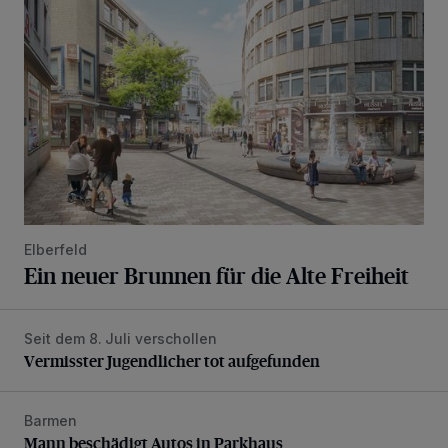
Elberfeld
Ein neuer Brunnen für die Alte Freiheit
Seit dem 8. Juli verschollen
Vermisster Jugendlicher tot aufgefunden
Vermisster Jugendlicher tot aufgefunden
Barmen
Mann beschädigt Autos in Parkhaus
Mann beschädigt Autos in Parkhaus