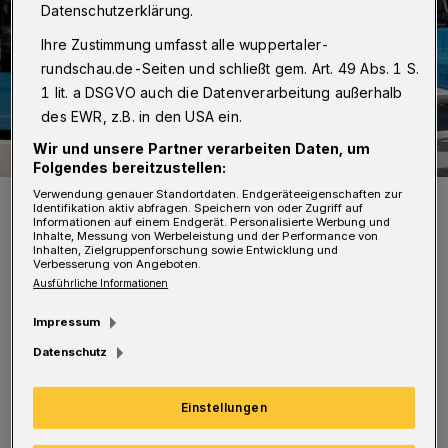
Datenschutzerklärung.
Ihre Zustimmung umfasst alle wuppertaler-
rundschau.de-Seiten und schließt gem. Art. 49 Abs. 1 S.
1 lit. a DSGVO auch die Datenverarbeitung außerhalb
des EWR, z.B. in den USA ein.
Wir und unsere Partner verarbeiten Daten, um
Folgendes bereitzustellen:
Verwendung genauer Standortdaten. Endgeräteeigenschaften zur
Die 300 WSW-Busse sind umgerüstet.
Identifikation aktiv abfragen. Speichern von oder Zugriff auf
Foto: WSW
Informationen auf einem Endgerät. Personalisierte Werbung und
Inhalte, Messung von Werbeleistung und der Performance von
Inhalten, Zielgruppenforschung sowie Entwicklung und
Verbesserung von Angeboten.
Ausführliche Informationen
Impressum
N
ach einer mehrmonatigen Testphase
Datenschutz
können seit Ende 2019 die ÖPNV-
Kunden in allen WSW-Bussen kostenlos im
Einstellungen
Internet surfen. Als einziges