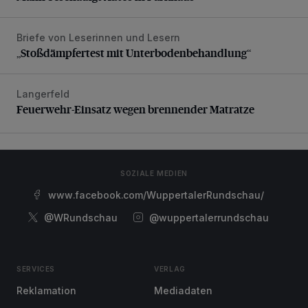
Briefe von Leserinnen und Lesern
„Stoßdämpfertest mit Unterbodenbehandlung“
„Stoßdämpfertest mit Unterbodenbehandlung“
Langerfeld
Feuerwehr-Einsatz wegen brennender Matratze
Feuerwehr-Einsatz wegen brennender Matratze
SOZIALE MEDIEN
www.facebook.com/WuppertalerRundschau/
@WRundschau
@wuppertalerrundschau
SERVICES
VERLAG
Reklamation
Mediadaten