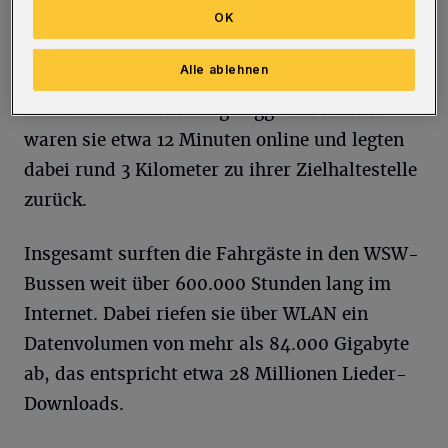
Verkehrsunternehmen im VRR haben die WSW
OK
ihre 300 Fahrzeuge umfassende Flotte mit
Alle ablehnen
Routern ausgerüstet. Über 250.000 Fahrgäste
haben sich seitdem eingeloggt. Im Schnitt
waren sie etwa 12 Minuten online und legten
dabei rund 3 Kilometer zu ihrer Zielhaltestelle
zurück.
Insgesamt surften die Fahrgäste in den WSW-
Bussen weit über 600.000 Stunden lang im
Internet. Dabei riefen sie über WLAN ein
Datenvolumen von mehr als 84.000 Gigabyte
ab, das entspricht etwa 28 Millionen Lieder-
Downloads.