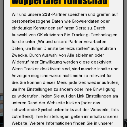
600.000 Stunden gesurft
Wir und unsere
218
-Partner speichern und greifen auf
Wuppertal
·
Die Wuppertaler Stadtwerke ziehen ein
positives Fazit, nachdem sie ihre gesamte Busflotte mit
personenbezogene Daten wie Browserdaten oder
WLAN ausgestattet haben. „Unsere Kunden haben die
eindeutige Kennungen auf Ihrem Gerät zu. Durch
ersten 10 Millionen Kilometer surfend geknackt“, so
Auswahl von OK aktivieren Sie Tracking-Technologien
Ulrich Jaeger, Geschäftsführer der „WSW mobil
für die unter „Wir und unsere Partner verarbeiten
GmbH“.
Daten, um Ihnen Dienste bereitzustellen“ aufgeführten
Zwecke. Durch Auswahl von Alle ablehnen oder
Widerruf Ihrer Einwilligung werden diese deaktiviert.
14.06.2019 , 06:45 Uhr
Eine Minute Lesezeit
Wenn Tracker deaktiviert sind, sind manche Inhalte und
Anzeigen möglicherweise nicht mehr so relevant für
Sie. Sie können dieses Menü jederzeit wieder aufrufen,
um Ihre Einstellungen zu ändern oder Ihre Einwilligung
zu widerrufen, indem Sie auf den Link Einstellungen am
unteren Rand der Webseite klicken [oder das
schwebende Symbol unten links auf der Webseite, falls
zutreffend]. Ihre Einstellungen gelten innerhalb unseres
Website. Weitere Informationen finden Sie in unserer