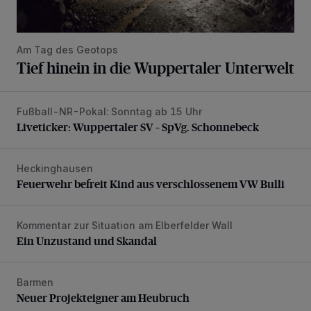
Am Tag des Geotops
Tief hinein in die Wuppertaler Unterwelt
Fußball-NR-Pokal: Sonntag ab 15 Uhr
Liveticker: Wuppertaler SV – SpVg. Schonnebeck
Liveticker: Wuppertaler SV – SpVg. Schonnebeck
Heckinghausen
Feuerwehr befreit Kind aus verschlossenem VW Bulli
Feuerwehr befreit Kind aus verschlossenem VW Bulli
Kommentar zur Situation am Elberfelder Wall
Ein Unzustand und Skandal
Ein Unzustand und Skandal
Barmen
Neuer Projekteigner am Heubruch
Neuer Projekteigner am Heubruch