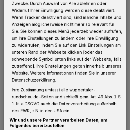
Zwecke. Durch Auswahl von Alle ablehnen oder
Zeit ohne Veranstaltungen zurück und wir alle
Widerruf Ihrer Einwilligung werden diese deaktiviert.
wünschen uns das Gefühl zurück, das man
Wenn Tracker deaktiviert sind, sind manche Inhalte und
nun mal nur inmitten eines stimmungsvollen
Anzeigen möglicherweise nicht mehr so relevant für
Sie. Sie können dieses Menü jederzeit wieder aufrufen,
Konzertes hat.“ Die Eventreihe wird von der
um Ihre Einstellungen zu ändern oder Ihre Einwilligung
Förderung Neustart Kultur unterstützt und
zu widerrufen, indem Sie auf den Link Einstellungen am
bietet, mit gültigem Hygienekonzept, bestuhlt
unteren Rand der Webseite klicken [oder das
Platz für 300 Besucher pro Show.
schwebende Symbol unten links auf der Webseite, falls
zutreffend]. Ihre Einstellungen gelten innerhalb unseres
Website. Weitere Informationen finden Sie in unserer
Der Konzertfrühling startet am 10. Juni mit
Datenschutzerklärung.
Thees Uhlmann
. Der Hamburger Musiker und
Ihre Zustimmung umfasst alle wuppertaler-
Autor ist Gründungsmitglied der Band Tomte
rundschau.de-Seiten und schließt gem. Art. 49 Abs. 1 S.
und veröffentlichte 2019 sein aktuelles
1 lit. a DSGVO auch die Datenverarbeitung außerhalb
Soloalbum mit dem Titel „Junkies und
des EWR, z.B. in den USA ein.
Scientologen“. Im Oktober 2019 erschien auch
Wir und unsere Partner verarbeiten Daten, um
Folgendes bereitzustellen:
sein drittes Buch „Thees Uhlmann über die