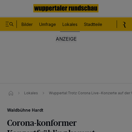
Bilder
Umfrage
Lokales
Stadtteile
Sport
Le
Lokales
Wuppertal:Trotz Corona Live-Konzerte auf der
Waldbühne Hardt
Corona-konformer