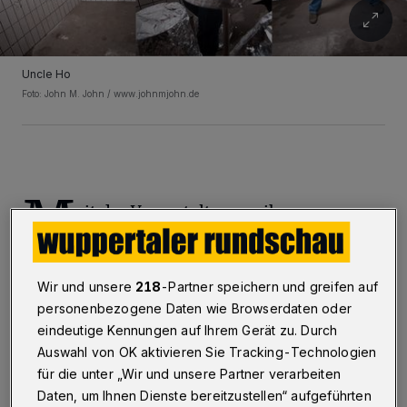
Uncle Ho
Foto: John M. John / www.johnmjohn.de
M
it der Veranstaltungsreihe
„Konzertfrühling“ soll vom 10. Juni
bis 11. September in vier Blöcken ein Schritt
Wir und unsere
218
-Partner speichern und greifen auf
zurück in die Live-Normalität gemacht
personenbezogene Daten wie Browserdaten oder
werden. „Wir freuen uns, wenn es weitergehen
eindeutige Kennungen auf Ihrem Gerät zu. Durch
darf“, so Veranstalter Marcus Grebe vom Live
Auswahl von OK aktivieren Sie Tracking-Technologien
Club Barmen und der Konzertagentur Grebe.
für die unter „Wir und unsere Partner verarbeiten
Daten, um Ihnen Dienste bereitzustellen“ aufgeführten
„Wir blicken inzwischen auf eine sehr lange