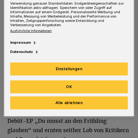
Verwendung genauer Standortdaten. Endgeräteeigenschaften zur
Toten Hosen“, in dem er die Freundschaft zu
Identifikation aktiv abfragen. Speichern von oder Zugriff auf
Informationen auf einem Endgerät. Personalisierte Werbung und
den Musikern beschreibt.
Inhalte, Messung von Werbeleistung und der Performance von
Inhalten, Zielgruppenforschung sowie Entwicklung und
Verbesserung von Angeboten.
Ausführliche Informationen
Am 11. Juni folgt ein Auftritt der Wuppertaler
Band
Darjeeling
, die sich deutschlandweit
Impressum
als packende Alternative-Band irgendwo
Datenschutz
zwischen Psychedelic, Indie-Rock und
verquerem Pop etabliert haben.
Einstellungen
OK
Mit
Jeremias
präsentiert sich am 12. Juni ein
Indie-Pop-Newcomer. Die im Schnitt erst 20-
Alle ablehnen
jährigen Musiker veröffentlichten 2019 ihre
Debüt-EP „Du musst an den Frühling
glauben“ und ernten seither Lob von Kritikern