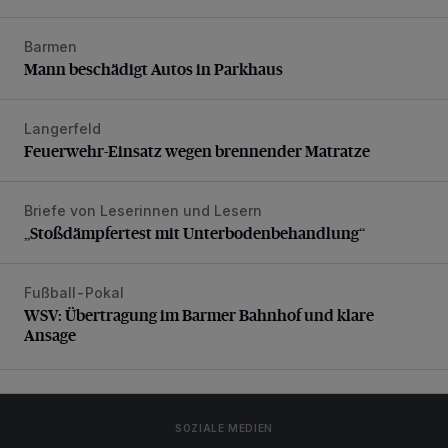
Barmen
Mann beschädigt Autos in Parkhaus
Mann beschädigt Autos in Parkhaus
Langerfeld
Feuerwehr-Einsatz wegen brennender Matratze
Feuerwehr-Einsatz wegen brennender Matratze
Briefe von Leserinnen und Lesern
„Stoßdämpfertest mit Unterbodenbehandlung“
„Stoßdämpfertest mit Unterbodenbehandlung“
Fußball-Pokal
WSV: Übertragung im Barmer Bahnhof und klare Ansage
WSV: Übertragung im Barmer Bahnhof und klare
Ansage
SOZIALE MEDIEN