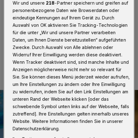
Wir und unsere
218
-Partner speichern und greifen auf
Wuppertal
·
Mit Stichtag 1.8. 2020 soll in Wuppertal
personenbezogene Daten wie Browserdaten oder
auch das zweite Kindergartenjahr für die Eltern
beitragsfrei werden. Wenn die Politik dem zustimmt,
eindeutige Kennungen auf Ihrem Gerät zu. Durch
müssen Eltern für die letzten beiden Kindergartenjahre
Auswahl von OK aktivieren Sie Tracking-Technologien
vor der Einschulung keine Beiträge mehr zahlen. Die
für die unter „Wir und unsere Partner verarbeiten
Entscheidung fällt in der Stadtrats-Sitzung am 22. Juni.
Daten, um Ihnen Dienste bereitzustellen“ aufgeführten
Zwecke. Durch Auswahl von Alle ablehnen oder
Widerruf Ihrer Einwilligung werden diese deaktiviert.
Wenn Tracker deaktiviert sind, sind manche Inhalte und
08.06.2020 , 09:06 Uhr
Eine Minute Lesezeit
Anzeigen möglicherweise nicht mehr so relevant für
Sie. Sie können dieses Menü jederzeit wieder aufrufen,
um Ihre Einstellungen zu ändern oder Ihre Einwilligung
zu widerrufen, indem Sie auf den Link Einstellungen am
unteren Rand der Webseite klicken [oder das
schwebende Symbol unten links auf der Webseite, falls
zutreffend]. Ihre Einstellungen gelten innerhalb unseres
Website. Weitere Informationen finden Sie in unserer
Datenschutzerklärung.