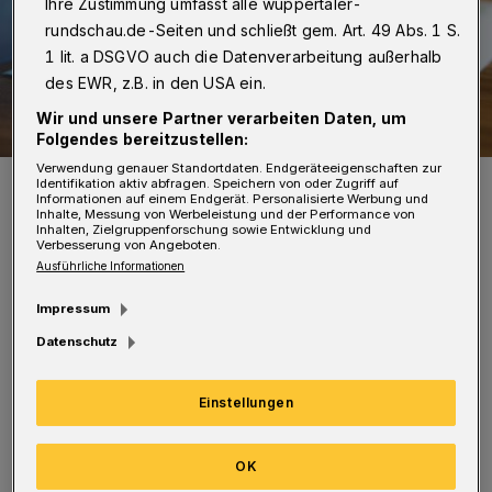
Ihre Zustimmung umfasst alle wuppertaler-
rundschau.de-Seiten und schließt gem. Art. 49 Abs. 1 S.
1 lit. a DSGVO auch die Datenverarbeitung außerhalb
des EWR, z.B. in den USA ein.
Wir und unsere Partner verarbeiten Daten, um
Folgendes bereitzustellen:
Verwendung genauer Standortdaten. Endgeräteeigenschaften zur
Symbolbild.
Identifikation aktiv abfragen. Speichern von oder Zugriff auf
Informationen auf einem Endgerät. Personalisierte Werbung und
Foto: Evgeni Tcherkasski auf Pixabay
Inhalte, Messung von Werbeleistung und der Performance von
Inhalten, Zielgruppenforschung sowie Entwicklung und
Verbesserung von Angeboten.
Ausführliche Informationen
Impressum
„Wir haben die Erfahrung gemacht, dass der
Datenschutz
Kindergarten eine immer größere Rolle bei
Einstellungen
Erziehung und Bildung bekommen hat,“ sagt
Jugenddezernent Stefan Kühn, „deshalb ist es
OK
so wichtig, dass Kinder vor Eintritt in die