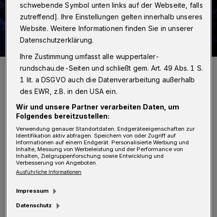
schwebende Symbol unten links auf der Webseite, falls
zutreffend]. Ihre Einstellungen gelten innerhalb unseres
Website. Weitere Informationen finden Sie in unserer
Datenschutzerklärung.
Ihre Zustimmung umfasst alle wuppertaler-
Zum Feiern gehören beim Langen Tisch auch Veranstaltungen.
rundschau.de-Seiten und schließt gem. Art. 49 Abs. 1 S.
Schon jetzt gibt es zahlreiche größere und kleinere Bühnen, die sich
1 lit. a DSGVO auch die Datenverarbeitung außerhalb
entlang der Feststrecke aufreihen.
des EWR, z.B. in den USA ein.
Foto: Wuppertaler Rundschau/Raina Seinsche
Wir und unsere Partner verarbeiten Daten, um
Folgendes bereitzustellen:
Verwendung genauer Standortdaten. Endgeräteeigenschaften zur
Identifikation aktiv abfragen. Speichern von oder Zugriff auf
Informationen auf einem Endgerät. Personalisierte Werbung und
H
Inhalte, Messung von Werbeleistung und der Performance von
öchste Zeit also, für alle Vereine,
Inhalten, Zielgruppenforschung sowie Entwicklung und
Verbesserung von Angeboten.
Unternehmen und Privatleute , die sich
Ausführliche Informationen
mit ihren Ständen, Bühnen und Aktionen einen
Impressum
Wunschstandort auf der Festmeile noch
Datenschutz
sichern wollen, schreibt der Veranstalter