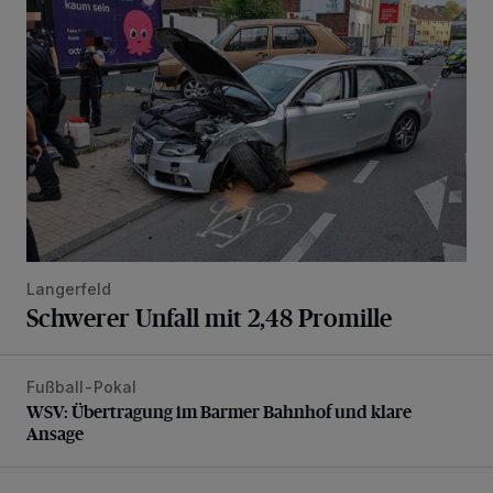
Langerfeld
Schwerer Unfall mit 2,48 Promille
Fußball-Pokal
WSV: Übertragung im Barmer Bahnhof und klare Ansage
WSV: Übertragung im Barmer Bahnhof und klare
Ansage