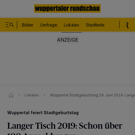
Bilder
Umfrage
Lokales
Stadtteile
Sport
Le
Lokales
Wuppertal Stadtgeburtstag 29. Juni 2019: Lan
Wuppertal feiert Stadtgeburtstag
Langer Tisch 2019: Schon über