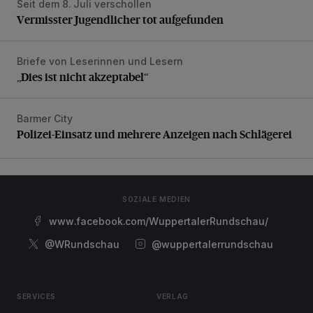
Seit dem 8. Juli verschollen
Vermisster Jugendlicher tot aufgefunden
Vermisster Jugendlicher tot aufgefunden
Briefe von Leserinnen und Lesern
„Dies ist nicht akzeptabel“
„Dies ist nicht akzeptabel“
Barmer City
Polizei-Einsatz und mehrere Anzeigen nach Schlägerei
Polizei-Einsatz und mehrere Anzeigen nach Schlägerei
SOZIALE MEDIEN
www.facebook.com/WuppertalerRundschau/
@WRundschau
@wuppertalerrundschau
SERVICES
VERLAG