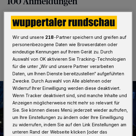
100 Anmeldungen
Wuppertal
·
Am 29. Juni feiert Wuppertal den 90.
Stadtgeburtstag mit dem Langen Tisch. Schon jetzt
haben sich über 100 Veranstalter angemeldet.
Wir und unsere
218
-Partner speichern und greifen auf
personenbezogene Daten wie Browserdaten oder
eindeutige Kennungen auf Ihrem Gerät zu. Durch
11.04.2019 , 16:18 Uhr
Eine Minute Lesezeit
Auswahl von OK aktivieren Sie Tracking-Technologien
für die unter „Wir und unsere Partner verarbeiten
Daten, um Ihnen Dienste bereitzustellen“ aufgeführten
Zwecke. Durch Auswahl von Alle ablehnen oder
Widerruf Ihrer Einwilligung werden diese deaktiviert.
Wenn Tracker deaktiviert sind, sind manche Inhalte und
Anzeigen möglicherweise nicht mehr so relevant für
Sie. Sie können dieses Menü jederzeit wieder aufrufen,
um Ihre Einstellungen zu ändern oder Ihre Einwilligung
zu widerrufen, indem Sie auf den Link Einstellungen am
unteren Rand der Webseite klicken [oder das