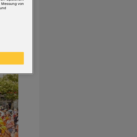
e, Messung von
 und