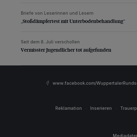
Briefe von Leserinnen und Lesern
„Stoßdämpfertest mit Unterbodenbehandlung“
„Stoßdämpfertest mit Unterbodenbehandlung“
Seit dem 8. Juli verschollen
Vermisster Jugendlicher tot aufgefunden
Vermisster Jugendlicher tot aufgefunden
www.facebook.com/WuppertalerRunds
Reklamation
Inserieren
Trauerp
Mediadate