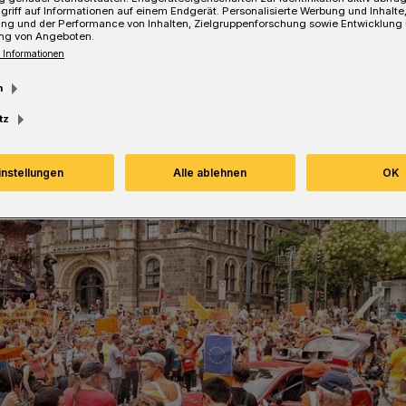
griff auf Informationen auf einem Endgerät. Personalisierte Werbung und Inhalt
ung und der Performance von Inhalten, Zielgruppenforschung sowie Entwicklung
ng von Angeboten.
 Informationen
esezeit
m
tz
instellungen
Alle ablehnen
OK