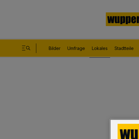
Bilder
Umfrage
Lokales
Stadtteile