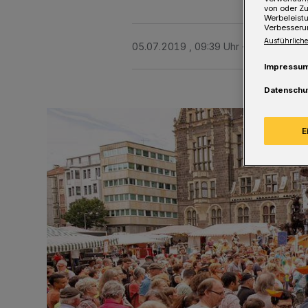
von oder Zu
Werbeleist
Verbesseru
Ausführliche
05.07.2019 , 09:39 Uhr
Eine Minute L
Impressu
Datenschu
E