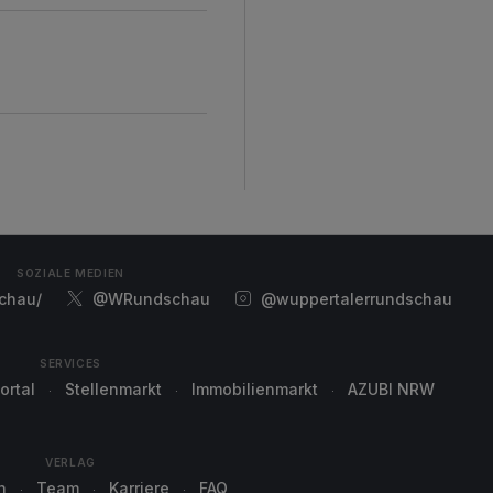
SOZIALE MEDIEN
chau/
@WRundschau
@wuppertalerrundschau
SERVICES
ortal
Stellenmarkt
Immobilienmarkt
AZUBI NRW
VERLAG
n
Team
Karriere
FAQ