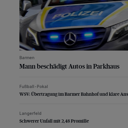
Barmen
Mann beschädigt Autos in Parkhaus
Fußball-Pokal
WSV: Übertragung im Barmer Bahnhof und klare An
WSV: Übertragung im Barmer Bahnhof und klare An
Langerfeld
Schwerer Unfall mit 2,48 Promille
Schwerer Unfall mit 2,48 Promille