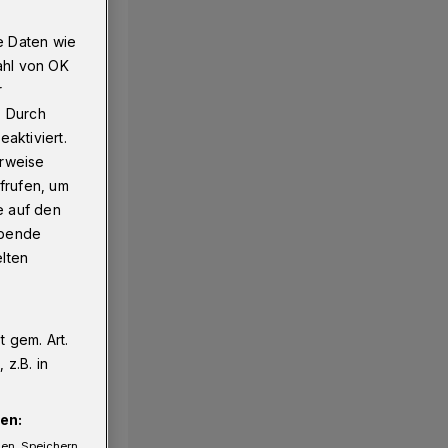
e Daten wie
ahl von OK
r
. Durch
aktiviert.
erweise
frufen, um
e auf den
ebende
elten
 gem. Art.
z.B. in
en:
gen. Speichern