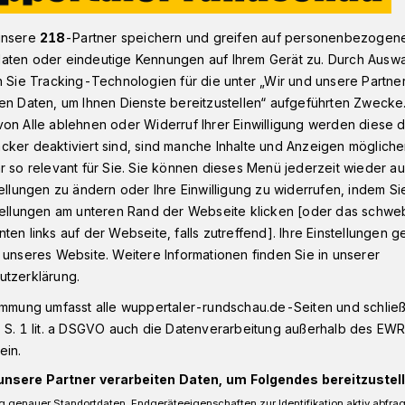
unsere
218
-Partner speichern und greifen auf personenbezogen
aten oder eindeutige Kennungen auf Ihrem Gerät zu. Durch Ausw
tag, 6. Juli: Seebrücke-Demonstration am Hauptbahnhof
n Sie Tracking-Technologien für die unter „Wir und unsere Partne
en Daten, um Ihnen Dienste bereitzustellen“ aufgeführten Zwecke
on Alle ablehnen oder Widerruf Ihrer Einwilligung werden diese de
it"
cker deaktiviert sind, sind manche Inhalte und Anzeigen möglich
r so relevant für Sie. Sie können dieses Menü jederzeit wieder au
-Demo auf dem
tellungen zu ändern oder Ihre Einwilligung zu widerrufen, indem Si
stellungen am unteren Rand der Webseite klicken [oder das schw
platz
ten links auf der Webseite, falls zutreffend]. Ihre Einstellungen g
 unseres Website. Weitere Informationen finden Sie in unserer
utzerklärung.
Juli 2019) findet erneut eine
immung umfasst alle wuppertaler-rundschau.de-Seiten und schließt
n Elberfeld statt. „Carola Rackete ist
 S. 1 lit. a DSGVO auch die Datenverarbeitung außerhalb des EWR, 
wonnen“, schreiben die Initiatoren in ihrer
ein.
unsere Partner verarbeiten Daten, um Folgendes bereitzustell
 genauer Standortdaten. Endgeräteeigenschaften zur Identifikation aktiv abfra