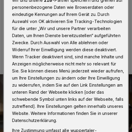
Wir und unsere
218
-Partner speichern und greifen auf
Wuppertal
·
Die Wuppertaler Feuerwehr musste am
personenbezogene Daten wie Browserdaten oder
Samstagabend (28. November 2020) Flammen in
eindeutige Kennungen auf Ihrem Gerät zu. Durch
einem Wohngebäude in der Friedrichschulstraße
Auswahl von OK aktivieren Sie Tracking-Technologien
löschen.
für die unter „Wir und unsere Partner verarbeiten
Daten, um Ihnen Dienste bereitzustellen“ aufgeführten
Zwecke. Durch Auswahl von Alle ablehnen oder
28.11.2020 , 22:25 Uhr
Eine Minute Lesezeit
Widerruf Ihrer Einwilligung werden diese deaktiviert.
Wenn Tracker deaktiviert sind, sind manche Inhalte und
Anzeigen möglicherweise nicht mehr so relevant für
Sie. Sie können dieses Menü jederzeit wieder aufrufen,
um Ihre Einstellungen zu ändern oder Ihre Einwilligung
zu widerrufen, indem Sie auf den Link Einstellungen am
unteren Rand der Webseite klicken [oder das
schwebende Symbol unten links auf der Webseite, falls
zutreffend]. Ihre Einstellungen gelten innerhalb unseres
Website. Weitere Informationen finden Sie in unserer
Datenschutzerklärung.
Ihre Zustimmung umfasst alle wuppertaler-