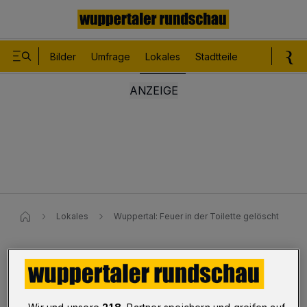
Bilder
Umfrage
Lokales
Stadtteile
Sport
Le
Lokales
Wuppertal: Feuer in der Toilette gelöscht
Barmen
Feuer in der Toilette gelöscht