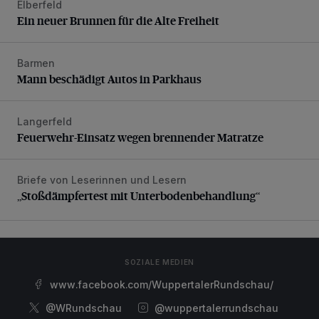
Elberfeld
Ein neuer Brunnen für die Alte Freiheit
Ein neuer Brunnen für die Alte Freiheit
Barmen
Mann beschädigt Autos in Parkhaus
Mann beschädigt Autos in Parkhaus
Langerfeld
Feuerwehr-Einsatz wegen brennender Matratze
Feuerwehr-Einsatz wegen brennender Matratze
Briefe von Leserinnen und Lesern
„Stoßdämpfertest mit Unterbodenbehandlung“
„Stoßdämpfertest mit Unterbodenbehandlung“
SOZIALE MEDIEN
www.facebook.com/WuppertalerRundschau/
@WRundschau
@wuppertalerrundschau