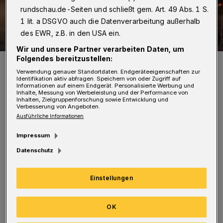
rundschau.de-Seiten und schließt gem. Art. 49 Abs. 1 S.
1 lit. a DSGVO auch die Datenverarbeitung außerhalb
des EWR, z.B. in den USA ein.
Wir und unsere Partner verarbeiten Daten, um
Folgendes bereitzustellen:
Symbolfoto.
Verwendung genauer Standortdaten. Endgeräteeigenschaften zur
Foto: Christoph Petersen
Identifikation aktiv abfragen. Speichern von oder Zugriff auf
Informationen auf einem Endgerät. Personalisierte Werbung und
Inhalte, Messung von Werbeleistung und der Performance von
Inhalten, Zielgruppenforschung sowie Entwicklung und
Verbesserung von Angeboten.
Ausführliche Informationen
Als die Einsatzkräfte eintrafen, stellte sich
Impressum
heraus, dass es auf einer an den Treppenraum
Datenschutz
grenzenden Toilette im Erdgeschoss brannte.
Einstellungen
Da ein Mieter seine Nachbarn rechtzeitig
gewarnt hatte, befand sich keine Person mehr
OK
im Innern. Mit einem Strahlrohr wurde der