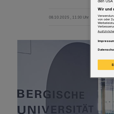
den USA 
Wir und 
Verwendung
08.10.2025 , 11:30 Uhr
Eine Minute 
von oder Zu
Werbeleist
Verbesseru
Ausführliche
Impressu
Datenschu
E