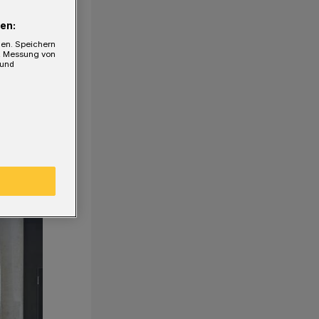
en:
gen. Speichern
e, Messung von
 und