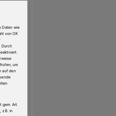
e Daten wie
ahl von OK
r
. Durch
aktiviert.
erweise
frufen, um
e auf den
ebende
elten
 gem. Art.
z.B. in