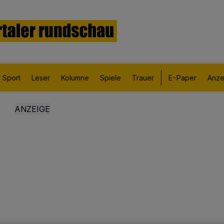
Sport
Leser
Kolumne
Spiele
Trauer
E-Paper
Anze