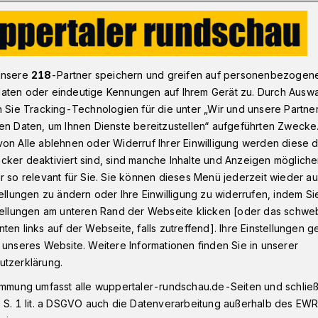
nerung an die Werkkunstschule
unsere
218
-Partner speichern und greifen auf personenbezogen
aten oder eindeutige Kennungen auf Ihrem Gerät zu. Durch Ausw
n Sie Tracking-Technologien für die unter „Wir und unsere Partne
en Daten, um Ihnen Dienste bereitzustellen“ aufgeführten Zwecke
 die
on Alle ablehnen oder Widerruf Ihrer Einwilligung werden diese de
cker deaktiviert sind, sind manche Inhalte und Anzeigen möglich
chule
r so relevant für Sie. Sie können dieses Menü jederzeit wieder au
tellungen zu ändern oder Ihre Einwilligung zu widerrufen, indem Si
stellungen am unteren Rand der Webseite klicken [oder das schw
ten links auf der Webseite, falls zutreffend]. Ihre Einstellungen g
kunstschule am Haspel: Ab 23. Oktober
 unseres Website. Weitere Informationen finden Sie in unserer
 eine kulturell prägende Ära in Wuppertal -
utzerklärung.
aktuell bedrohten Studiengangs
immung umfasst alle wuppertaler-rundschau.de-Seiten und schließt
 S. 1 lit. a DSGVO auch die Datenverarbeitung außerhalb des EWR, 