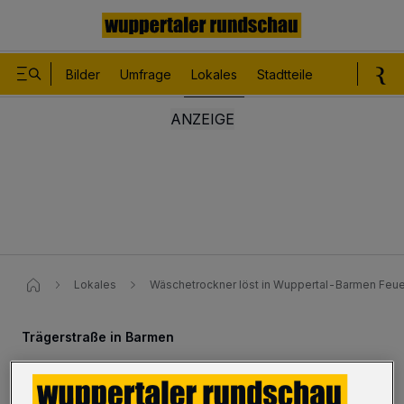
Bilder
Umfrage
Lokales
Stadtteile
Sport
Le
Lokales
Wäschetrockner löst in Wuppertal-Barmen Feue
Trägerstraße in Barmen
Wäschetrockner löst