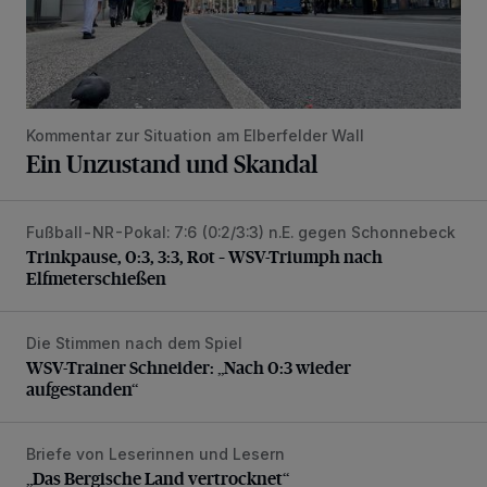
Kommentar zur Situation am Elberfelder Wall
Ein Unzustand und Skandal
Fußball-NR-Pokal: 7:6 (0:2/3:3) n.E. gegen Schonnebeck
Trinkpause, 0:3, 3:3, Rot – WSV-Triumph nach Elfmetersc
Trinkpause, 0:3, 3:3, Rot – WSV-Triumph nach
Elfmeterschießen
Die Stimmen nach dem Spiel
WSV-Trainer Schneider: „Nach 0:3 wieder aufgestanden“
WSV-Trainer Schneider: „Nach 0:3 wieder
aufgestanden“
Briefe von Leserinnen und Lesern
„Das Bergische Land vertrocknet“
„Das Bergische Land vertrocknet“