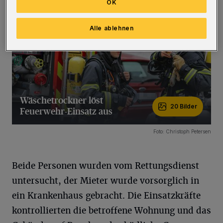
OK
Alle ablehnen
Wäschetrockner löst
20 Bilder
Feuerwehr-Einsatz aus
20 Bilder
Foto: Christoph Petersen
Beide Personen wurden vom Rettungsdienst
untersucht, der Mieter wurde vorsorglich in
ein Krankenhaus gebracht. Die Einsatzkräfte
kontrollierten die betroffene Wohnung und das