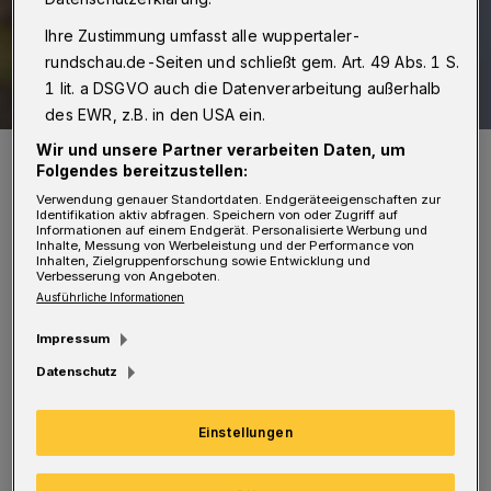
Ihre Zustimmung umfasst alle wuppertaler-
rundschau.de-Seiten und schließt gem. Art. 49 Abs. 1 S.
1 lit. a DSGVO auch die Datenverarbeitung außerhalb
des EWR, z.B. in den USA ein.
Wir und unsere Partner verarbeiten Daten, um
Das Corpus delicti.
Folgendes bereitzustellen:
Foto: Christoph Petersen
Verwendung genauer Standortdaten. Endgeräteeigenschaften zur
Identifikation aktiv abfragen. Speichern von oder Zugriff auf
Informationen auf einem Endgerät. Personalisierte Werbung und
Inhalte, Messung von Werbeleistung und der Performance von
Inhalten, Zielgruppenforschung sowie Entwicklung und
Verbesserung von Angeboten.
A
Ausführliche Informationen
uslöser des Geschehens war offenbar ein
Impressum
technischer Defekt an dem Gerät. Dem
Datenschutz
Mieter der Wohnung gelang es gemeinsam mit
seinem Nachbarn, das Feuer mit einem
Einstellungen
Pulverlöscher zu bekämpfen. (
Bilder:
)