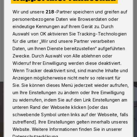
Feuerwehr-Einsatz aus
Wir und unsere
218
-Partner speichern und greifen auf
Wuppertal
·
In einem Mehrfamilienhaus an der Barmer
personenbezogene Daten wie Browserdaten oder
Trägerstraße hat am Mittwochmittag (6. Juli 2022) ein
eindeutige Kennungen auf Ihrem Gerät zu. Durch
Wäschetrockner gebrannt.
Auswahl von OK aktivieren Sie Tracking-Technologien
für die unter „Wir und unsere Partner verarbeiten
Daten, um Ihnen Dienste bereitzustellen“ aufgeführten
06.07.2022 , 17:22 Uhr
Eine Minute Lesezeit
Zwecke. Durch Auswahl von Alle ablehnen oder
Widerruf Ihrer Einwilligung werden diese deaktiviert.
Wenn Tracker deaktiviert sind, sind manche Inhalte und
Anzeigen möglicherweise nicht mehr so relevant für
Sie. Sie können dieses Menü jederzeit wieder aufrufen,
um Ihre Einstellungen zu ändern oder Ihre Einwilligung
zu widerrufen, indem Sie auf den Link Einstellungen am
unteren Rand der Webseite klicken [oder das
schwebende Symbol unten links auf der Webseite, falls
zutreffend]. Ihre Einstellungen gelten innerhalb unseres
Website. Weitere Informationen finden Sie in unserer
Datenschutzerklärung.