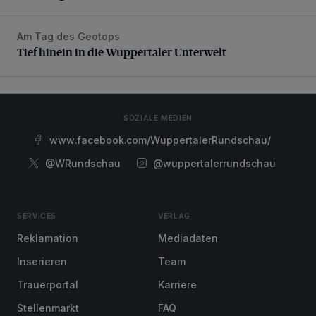
Am Tag des Geotops
Tief hinein in die Wuppertaler Unterwelt
Tief hinein in die Wuppertaler Unterwelt
SOZIALE MEDIEN
www.facebook.com/WuppertalerRundschau/
@WRundschau
@wuppertalerrundschau
SERVICES
VERLAG
Reklamation
Mediadaten
Inserieren
Team
Trauerportal
Karriere
Stellenmarkt
FAQ