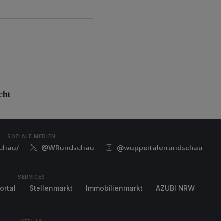
ht
cht
SOZIALE MEDIEN
chau/
@WRundschau
@wuppertalerrundschau
SERVICES
ortal
Stellenmarkt
Immobilienmarkt
AZUBI NRW