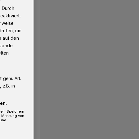
r
. Durch
aktiviert.
erweise
frufen, um
e auf den
ebende
elten
 gem. Art.
z.B. in
en:
gen. Speichern
e, Messung von
 und