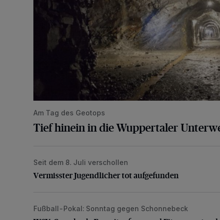
Am Tag des Geotops
Tief hinein in die Wuppertaler Unterwe
Seit dem 8. Juli verschollen
Vermisster Jugendlicher tot aufgefunden
Vermisster Jugendlicher tot aufgefunden
Fußball-Pokal: Sonntag gegen Schonnebeck
WSV: Comeback, Favoritenfrage und Fitnesszustan