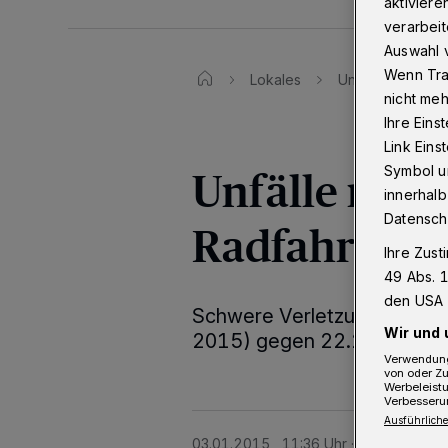
aktiviere
verarbeit
Auswahl v
Wenn Tra
Lokales
Unfälle mit Fuß
nicht meh
Ihre Eins
Link Ein
Unfälle mit
Symbol un
innerhalb
Datensch
Radfahrer
Ihre Zust
49 Abs. 1
den USA 
Schwere Verletzungen hat s
Wir und 
2015) gegen 22.20 Uhr auf
Verwendung
von oder Zu
Werbeleist
Verbesseru
Ausführliche
03.01.2015 , 11:36 Uhr
Eine Minute L