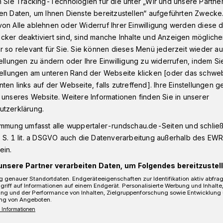
n Sie Tracking-Technologien für die unter „Wir und unsere Partne
en Daten, um Ihnen Dienste bereitzustellen“ aufgeführten Zwecke
on Alle ablehnen oder Widerruf Ihrer Einwilligung werden diese de
cker deaktiviert sind, sind manche Inhalte und Anzeigen möglich
gänger und Radfahrer
r so relevant für Sie. Sie können dieses Menü jederzeit wieder au
tellungen zu ändern oder Ihre Einwilligung zu widerrufen, indem Si
stellungen am unteren Rand der Webseite klicken [oder das schw
 Fußgänger und
ten links auf der Webseite, falls zutreffend]. Ihre Einstellungen g
 unseres Website. Weitere Informationen finden Sie in unserer
utzerklärung.
immung umfasst alle wuppertaler-rundschau.de-Seiten und schließt
 S. 1 lit. a DSGVO auch die Datenverarbeitung außerhalb des EWR, 
ein.
ich ein Fußgänger am Freitag (2. Januar
unsere Partner verarbeiten Daten, um Folgendes bereitzustell
 der Wuppertaler Karlstraße zugezogen.
 genauer Standortdaten. Endgeräteeigenschaften zur Identifikation aktiv abfra
griff auf Informationen auf einem Endgerät. Personalisierte Werbung und Inhalt
ung und der Performance von Inhalten, Zielgruppenforschung sowie Entwicklung
ng von Angeboten.
 Informationen
esezeit