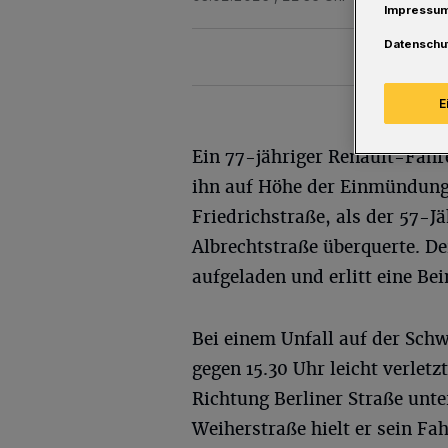
Impressu
Datenschu
E
Ein 77-jähriger Renault-Fahr
ihn auf Höhe der Einmündun
Friedrichstraße, als der 57-Jä
Albrechtstraße überquerte. 
aufgeladen und erlitt eine Be
Bei einem Unfall auf der Sch
gegen 15.30 Uhr leicht verletz
Richtung Berliner Straße unt
Weiherstraße hielt er sein Fa