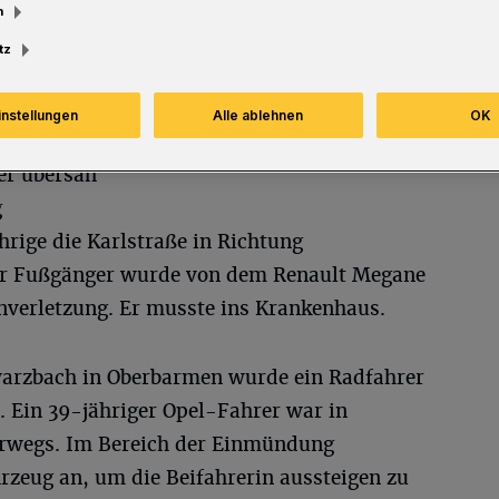
m
tz
instellungen
Alle ablehnen
OK
er übersah
g
hrige die Karlstraße in Richtung
Der Fußgänger wurde von dem Renault Megane
inverletzung. Er musste ins Krankenhaus.
warzbach in Oberbarmen wurde ein Radfahrer
t. Ein 39-jähriger Opel-Fahrer war in
erwegs. Im Bereich der Einmündung
hrzeug an, um die Beifahrerin aussteigen zu