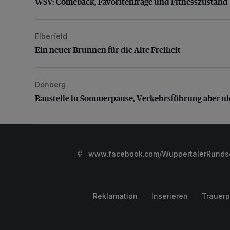
WSV: Comeback, Favoritenfrage und Fitnesszustand
Elberfeld
Ein neuer Brunnen für die Alte Freiheit
Ein neuer Brunnen für die Alte Freiheit
Dönberg
Baustelle in Sommerpause, Verkehrsführung aber nic
Baustelle in Sommerpause, Verkehrsführung aber ni
www.facebook.com/WuppertalerRunds
Reklamation
Inserieren
Trauerp