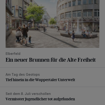
Elberfeld
Ein neuer Brunnen für die Alte Freiheit
Am Tag des Geotops
Tief hinein in die Wuppertaler Unterwelt
Tief hinein in die Wuppertaler Unterwelt
Seit dem 8. Juli verschollen
Vermisster Jugendlicher tot aufgefunden
Vermisster Jugendlicher tot aufgefunden