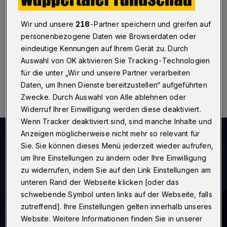
Wuppertal
·
Zwei unbekannte Täter haben am
Samstag (10. März 2018) gegen 23 Uhr eine
Wir und unsere
218
-Partner speichern und greifen auf
Tankstelle auf der Schützenstraße überfallen.
personenbezogene Daten wie Browserdaten oder
eindeutige Kennungen auf Ihrem Gerät zu. Durch
Auswahl von OK aktivieren Sie Tracking-Technologien
11.03.2018 , 10:32 Uhr
Eine Minute Lesezeit
für die unter „Wir und unsere Partner verarbeiten
Daten, um Ihnen Dienste bereitzustellen“ aufgeführten
Zwecke. Durch Auswahl von Alle ablehnen oder
Widerruf Ihrer Einwilligung werden diese deaktiviert.
Wenn Tracker deaktiviert sind, sind manche Inhalte und
Anzeigen möglicherweise nicht mehr so relevant für
Sie. Sie können dieses Menü jederzeit wieder aufrufen,
um Ihre Einstellungen zu ändern oder Ihre Einwilligung
zu widerrufen, indem Sie auf den Link Einstellungen am
unteren Rand der Webseite klicken [oder das
schwebende Symbol unten links auf der Webseite, falls
zutreffend]. Ihre Einstellungen gelten innerhalb unseres
Website. Weitere Informationen finden Sie in unserer