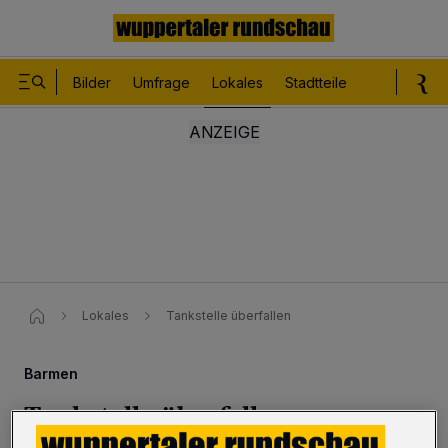
Bilder
Umfrage
Lokales
Stadtteile
Sport
Le
Lokales
Tankstelle überfallen
Barmen
Tankstelle überfallen