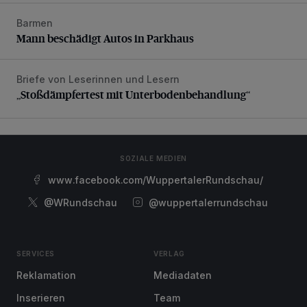
Barmen
Mann beschädigt Autos in Parkhaus
Mann beschädigt Autos in Parkhaus
Briefe von Leserinnen und Lesern
„Stoßdämpfertest mit Unterbodenbehandlung“
„Stoßdämpfertest mit Unterbodenbehandlung“
SOZIALE MEDIEN
www.facebook.com/WuppertalerRundschau/
@WRundschau
@wuppertalerrundschau
SERVICES
VERLAG
Reklamation
Mediadaten
Inserieren
Team