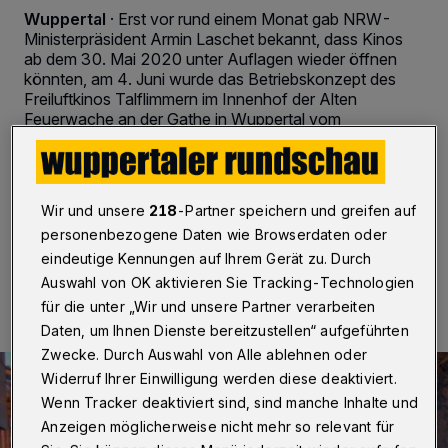
Wuppertal
·
Erst vor rund einem Monat gab NRW-
Ministerpräsident Armin Laschet bekannt, dass Kinos
ab dem 30. Mai 2020 unter Auflagen wieder öffnen
könnten, am 4. Juni wurde das Betriebskonzept des
Freiluftkinos Talflimmern im Innenhof der Alten
Feuerwache an der Gathe in Wuppertal vom
Ordnungsamt genehmigt, nun geht das Sommerkino
Anfang Juli an den Start - und die Betreiber blicken
trotz Pandemie nach vorn.
Wir und unsere
218
-Partner speichern und greifen auf
personenbezogene Daten wie Browserdaten oder
eindeutige Kennungen auf Ihrem Gerät zu. Durch
18.06.2020 , 11:00 Uhr
2 Minuten Lesezeit
Auswahl von OK aktivieren Sie Tracking-Technologien
für die unter „Wir und unsere Partner verarbeiten
Daten, um Ihnen Dienste bereitzustellen“ aufgeführten
Zwecke. Durch Auswahl von Alle ablehnen oder
Widerruf Ihrer Einwilligung werden diese deaktiviert.
Wenn Tracker deaktiviert sind, sind manche Inhalte und
Anzeigen möglicherweise nicht mehr so relevant für