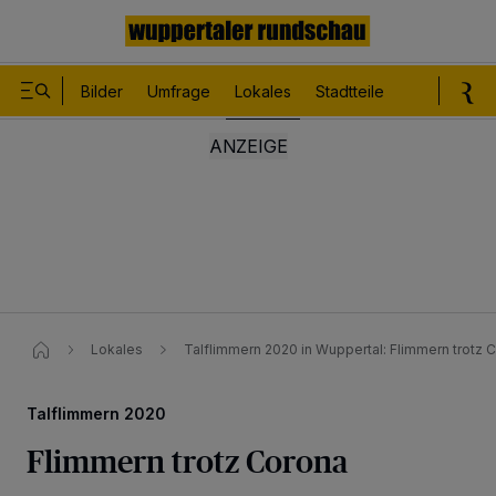
Bilder
Umfrage
Lokales
Stadtteile
Sport
Le
Lokales
Talflimmern 2020 in Wuppertal: Flimmern trotz 
Talflimmern 2020
Flimmern trotz Corona