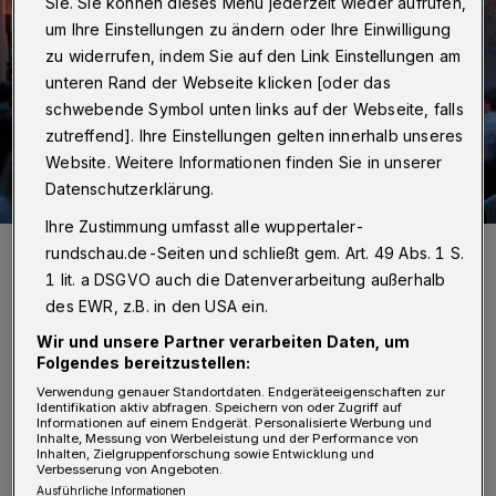
Sie. Sie können dieses Menü jederzeit wieder aufrufen,
um Ihre Einstellungen zu ändern oder Ihre Einwilligung
zu widerrufen, indem Sie auf den Link Einstellungen am
unteren Rand der Webseite klicken [oder das
schwebende Symbol unten links auf der Webseite, falls
zutreffend]. Ihre Einstellungen gelten innerhalb unseres
Website. Weitere Informationen finden Sie in unserer
Datenschutzerklärung.
Ihre Zustimmung umfasst alle wuppertaler-
Gute Nachrichten aus der Gathenschlucht: Talflimmern 2020 findet
rundschau.de-Seiten und schließt gem. Art. 49 Abs. 1 S.
statt.
1 lit. a DSGVO auch die Datenverarbeitung außerhalb
Foto: Talflimmern
des EWR, z.B. in den USA ein.
Wir und unsere Partner verarbeiten Daten, um
Folgendes bereitzustellen:
Verwendung genauer Standortdaten. Endgeräteeigenschaften zur
Z
Identifikation aktiv abfragen. Speichern von oder Zugriff auf
Informationen auf einem Endgerät. Personalisierte Werbung und
war musste das bereits gebuchte
Inhalte, Messung von Werbeleistung und der Performance von
Inhalten, Zielgruppenforschung sowie Entwicklung und
Eröffnungskonzert mit Brenda Boykin
Verbesserung von Angeboten.
wegen der nach wie vor geltenden
Ausführliche Informationen