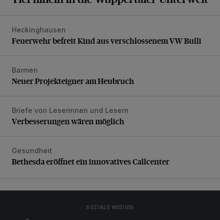
Heckinghausen
Feuerwehr befreit Kind aus verschlossenem VW Bulli
Feuerwehr befreit Kind aus verschlossenem VW Bulli
Barmen
Neuer Projekteigner am Heubruch
Neuer Projekteigner am Heubruch
Briefe von Leserinnen und Lesern
Verbesserungen wären möglich
Verbesserungen wären möglich
Gesundheit
Bethesda eröffnet ein innovatives Callcenter
Bethesda eröffnet ein innovatives Callcenter
SOZIALE MEDIEN