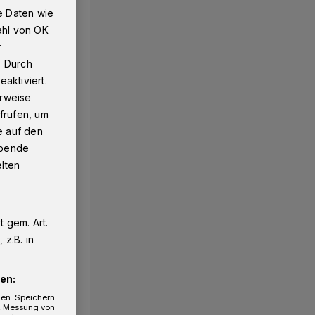
e Daten wie
ahl von OK
r
. Durch
aktiviert.
erweise
frufen, um
e auf den
ebende
elten
 gem. Art.
z.B. in
en:
gen. Speichern
e, Messung von