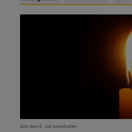
Vermisster Jugendlicher tot aufgefunden
Seit dem 8. Juli verschollen