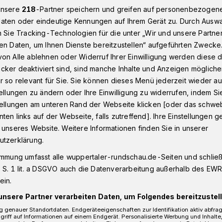
unsere
218
-Partner speichern und greifen auf personenbezogen
aten oder eindeutige Kennungen auf Ihrem Gerät zu. Durch Ausw
n Sie Tracking-Technologien für die unter „Wir und unsere Partne
eeper, Glücksrad und Slot-Machine
en Daten, um Ihnen Dienste bereitzustellen“ aufgeführten Zwecke
on Alle ablehnen oder Widerruf Ihrer Einwilligung werden diese de
cker deaktiviert sind, sind manche Inhalte und Anzeigen möglich
r so relevant für Sie. Sie können dieses Menü jederzeit wieder au
tellungen zu ändern oder Ihre Einwilligung zu widerrufen, indem Si
st einmal gerätselt
stellungen am unteren Rand der Webseite klicken [oder das schw
ten links auf der Webseite, falls zutreffend]. Ihre Einstellungen g
 unseres Website. Weitere Informationen finden Sie in unserer
utzerklärung.
immung umfasst alle wuppertaler-rundschau.de-Seiten und schließt
leine Auszeit? Kein Problem: Die
 S. 1 lit. a DSGVO auch die Datenverarbeitung außerhalb des EWR, 
le an den Start gebracht.
ein.
unsere Partner verarbeiten Daten, um Folgendes bereitzustell
 genauer Standortdaten. Endgeräteeigenschaften zur Identifikation aktiv abfra
griff auf Informationen auf einem Endgerät. Personalisierte Werbung und Inhalt