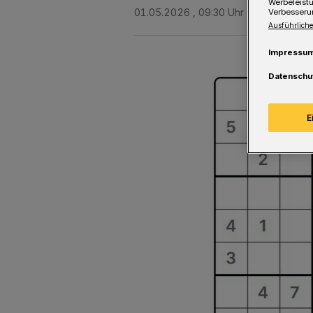
Werbeleist
01.05.2026 , 09:30 Uhr
Eine Minute 
Verbesseru
Ausführliche
Impressu
Datenschu
E