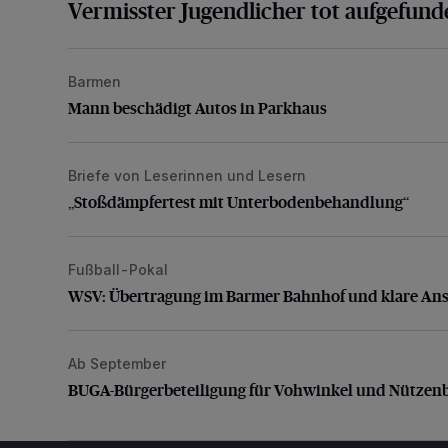
Vermisster Jugendlicher tot aufgefund
Barmen
Mann beschädigt Autos in Parkhaus
Mann beschädigt Autos in Parkhaus
Briefe von Leserinnen und Lesern
„Stoßdämpfertest mit Unterbodenbehandlung“
„Stoßdämpfertest mit Unterbodenbehandlung“
Fußball-Pokal
WSV: Übertragung im Barmer Bahnhof und klare An
WSV: Übertragung im Barmer Bahnhof und klare An
Ab September
BUGA-Bürgerbeteiligung für Vohwinkel und Nützenb
BUGA-Bürgerbeteiligung für Vohwinkel und Nützen