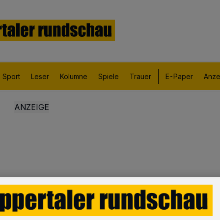
Sport
Leser
Kolumne
Spiele
Trauer
E-Paper
Anze