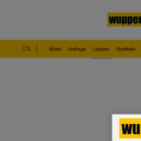
Bilder
Umfrage
Lokales
Stadtteile