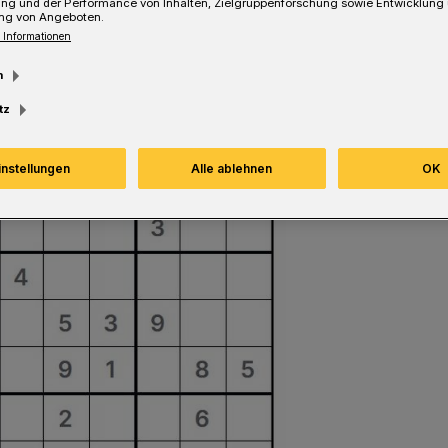
ung und der Performance von Inhalten, Zielgruppenforschung sowie Entwicklung
Lesezeit
ng von Angeboten.
 Informationen
m
tz
instellungen
Alle ablehnen
OK