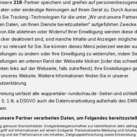
unsere
218
-Partner speichern und greifen auf personenbezogen
aten oder eindeutige Kennungen auf Ihrem Gerät zu. Durch Ausw
n Sie Tracking-Technologien für die unter „Wir und unsere Partne
en Daten, um Ihnen Dienste bereitzustellen“ aufgeführten Zwecke
enkandidat
on Alle ablehnen oder Widerruf Ihrer Einwilligung werden diese de
cker deaktiviert sind, sind manche Inhalte und Anzeigen möglich
r so relevant für Sie. Sie können dieses Menü jederzeit wieder au
al
tellungen zu ändern oder Ihre Einwilligung zu widerrufen, indem Si
 Gegenkandidat
stellungen am unteren Rand der Webseite klicken [oder das schw
ten links auf der Webseite, falls zutreffend]. Ihre Einstellungen g
 unseres Website. Weitere Informationen finden Sie in unserer
utzerklärung.
r. Christoph Butterwegge,
dat der Linken, ist am Dienstag (7.
immung umfasst alle wuppertaler-rundschau.de-Seiten und schließt
 S. 1 lit. a DSGVO auch die Datenverarbeitung außerhalb des EWR, 
der CityKirche Elberfeld zu Gast.
ein.
unsere Partner verarbeiten Daten, um Folgendes bereitzustell
 genauer Standortdaten. Endgeräteeigenschaften zur Identifikation aktiv abfra
griff auf Informationen auf einem Endgerät. Personalisierte Werbung und Inhalt
Lesezeit
ung und der Performance von Inhalten, Zielgruppenforschung sowie Entwicklung