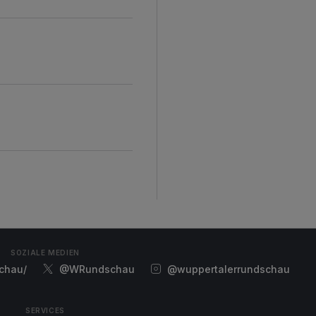
SOZIALE MEDIEN
chau/
@WRundschau
@wuppertalerrundschau
SERVICES