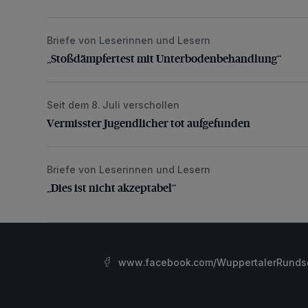
Briefe von Leserinnen und Lesern
„Stoßdämpfertest mit Unterbodenbehandlung“
„Stoßdämpfertest mit Unterbodenbehandlung“
Seit dem 8. Juli verschollen
Vermisster Jugendlicher tot aufgefunden
Vermisster Jugendlicher tot aufgefunden
Briefe von Leserinnen und Lesern
„Dies ist nicht akzeptabel“
„Dies ist nicht akzeptabel“
www.facebook.com/WuppertalerRunds