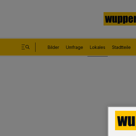
Bilder
Umfrage
Lokales
Stadtteile