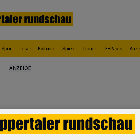
Sport
Leser
Kolumne
Spiele
Trauer
E-Paper
Anze