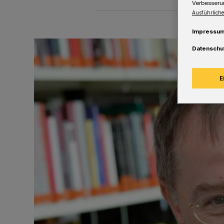
Verbesseru
Ausführliche
Impressu
Datenschu
E