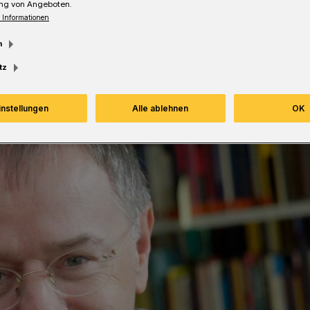
ng von Angeboten.
 Informationen
m
tz
instellungen
Alle ablehnen
OK