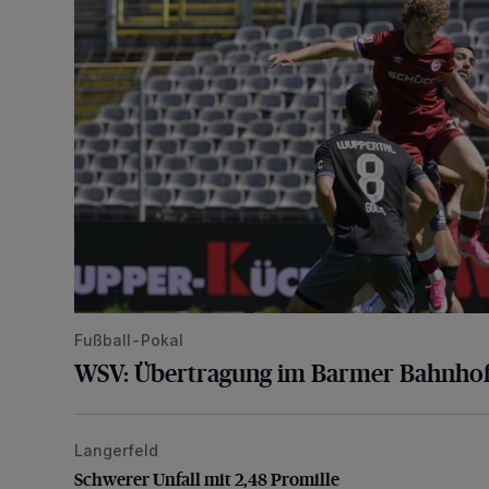
Fußball-Pokal
WSV: Übertragung im Barmer Bahnhof
Langerfeld
Schwerer Unfall mit 2,48 Promille
Schwerer Unfall mit 2,48 Promille