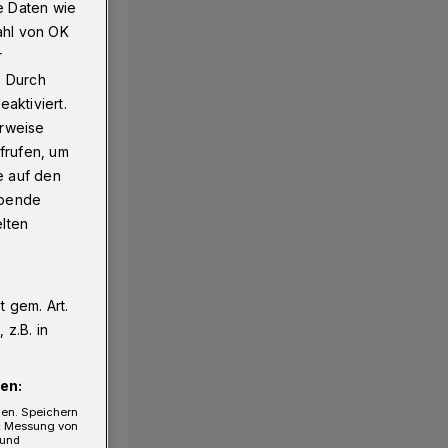
e Daten wie
ahl von OK
r
. Durch
aktiviert.
erweise
frufen, um
e auf den
ebende
elten
 gem. Art.
z.B. in
en:
gen. Speichern
e, Messung von
 und