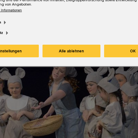
ung und der Performance von Inhalten, Zielgruppenforschung sowie Entwicklung
ng von Angeboten.
 Informationen
m
tz
instellungen
Alle ablehnen
OK