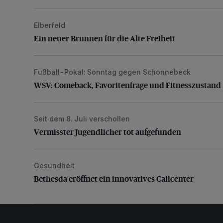
Elberfeld
Ein neuer Brunnen für die Alte Freiheit
Ein neuer Brunnen für die Alte Freiheit
Fußball-Pokal: Sonntag gegen Schonnebeck
WSV: Comeback, Favoritenfrage und Fitnesszustan
WSV: Comeback, Favoritenfrage und Fitnesszustand
Seit dem 8. Juli verschollen
Vermisster Jugendlicher tot aufgefunden
Vermisster Jugendlicher tot aufgefunden
Gesundheit
Bethesda eröffnet ein innovatives Callcenter
Bethesda eröffnet ein innovatives Callcenter