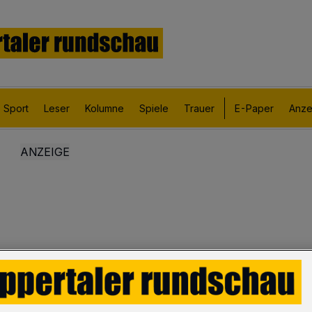
Sport
Leser
Kolumne
Spiele
Trauer
E-Paper
Anze