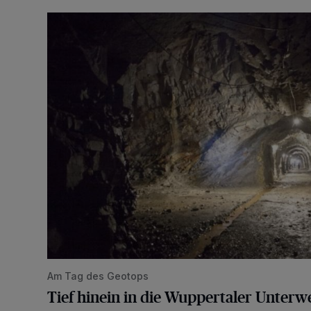
Tief hinein in die Wuppertaler Unterwelt
Am Tag des Geotops
Tief hinein in die Wuppertaler Unterwe