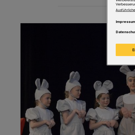
Werbeleist
Verbesseru
Ausführliche
Impressu
Datenschu
E