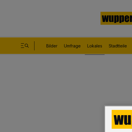
Bilder
Umfrage
Lokales
Stadtteile