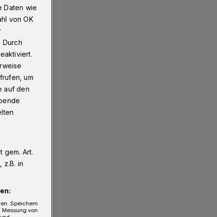
e Daten wie
ahl von OK
r
. Durch
aktiviert.
erweise
frufen, um
e auf den
ebende
elten
 gem. Art.
z.B. in
en:
gen. Speichern
e, Messung von