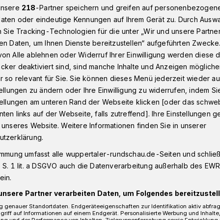
unsere
218
-Partner speichern und greifen auf personenbezogen
aten oder eindeutige Kennungen auf Ihrem Gerät zu. Durch Ausw
n Sie Tracking-Technologien für die unter „Wir und unsere Partne
nputtel
en Daten, um Ihnen Dienste bereitzustellen“ aufgeführten Zwecke
on Alle ablehnen oder Widerruf Ihrer Einwilligung werden diese de
cker deaktiviert sind, sind manche Inhalte und Anzeigen möglich
r so relevant für Sie. Sie können dieses Menü jederzeit wieder au
tellungen zu ändern oder Ihre Einwilligung zu widerrufen, indem Si
chenputtel
stellungen am unteren Rand der Webseite klicken [oder das schw
ten links auf der Webseite, falls zutreffend]. Ihre Einstellungen g
 unseres Website. Weitere Informationen finden Sie in unserer
n Ballett bis Hip-Hop: Statt in prunkvoller
utzerklärung.
uttel mit dem Tretroller auf den Weg zum
immung umfasst alle wuppertaler-rundschau.de-Seiten und schließt
 S. 1 lit. a DSGVO auch die Datenverarbeitung außerhalb des EWR, 
ein.
unsere Partner verarbeiten Daten, um Folgendes bereitzustell
 genauer Standortdaten. Endgeräteeigenschaften zur Identifikation aktiv abfra
Lesezeit
griff auf Informationen auf einem Endgerät. Personalisierte Werbung und Inhalt