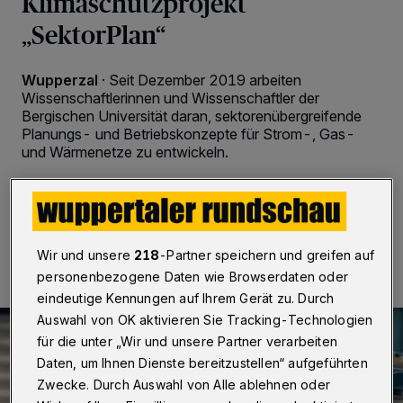
Klimaschutzprojekt
„SektorPlan“
Wupperzal
·
Seit Dezember 2019 arbeiten
Wissenschaftlerinnen und Wissenschaftler der
Bergischen Universität daran, sektorenübergreifende
Planungs- und Betriebskonzepte für Strom-, Gas-
und Wärmenetze zu entwickeln.
05.02.2020 , 22:12 Uhr
2 Minuten Lesezeit
Wir und unsere
218
-Partner speichern und greifen auf
personenbezogene Daten wie Browserdaten oder
eindeutige Kennungen auf Ihrem Gerät zu. Durch
Auswahl von OK aktivieren Sie Tracking-Technologien
für die unter „Wir und unsere Partner verarbeiten
Daten, um Ihnen Dienste bereitzustellen“ aufgeführten
Zwecke. Durch Auswahl von Alle ablehnen oder