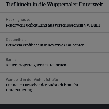
Tief hinein in die Wuppertaler Unterwelt
Heckinghausen
Feuerwehr befreit Kind aus verschlossenem VW Bulli
Feuerwehr befreit Kind aus verschlossenem VW Bulli
Gesundheit
Bethesda eröffnet ein innovatives Callcenter
Bethesda eröffnet ein innovatives Callcenter
Barmen
Neuer Projekteigner am Heubruch
Neuer Projekteigner am Heubruch
Wandbild in der Viehhofstraße
Der neue Türsteher der Südstadt braucht Unterstützung
Der neue Türsteher der Südstadt braucht
Unterstützung