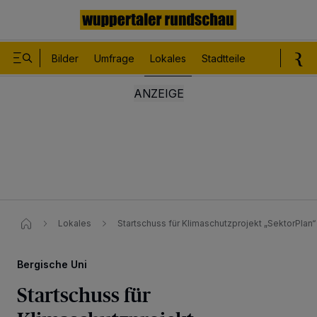
Bilder
Umfrage
Lokales
Stadtteile
Sport
Le
Lokales
Startschuss für Klimaschutzprojekt „SektorPlan“
Bergische Uni
Startschuss für