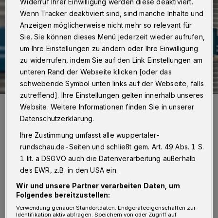
Widerruf Ihrer Einwilligung werden diese deaktiviert.
Wenn Tracker deaktiviert sind, sind manche Inhalte und
Anzeigen möglicherweise nicht mehr so relevant für
Sie. Sie können dieses Menü jederzeit wieder aufrufen,
um Ihre Einstellungen zu ändern oder Ihre Einwilligung
zu widerrufen, indem Sie auf den Link Einstellungen am
unteren Rand der Webseite klicken [oder das
schwebende Symbol unten links auf der Webseite, falls
zutreffend]. Ihre Einstellungen gelten innerhalb unseres
Prof. Dr.-Ing. Zdrallek im Hochspannungslabor der Universität.
Website. Weitere Informationen finden Sie in unserer
Foto: Bergische Uni
Datenschutzerklärung.
Ihre Zustimmung umfasst alle wuppertaler-
rundschau.de-Seiten und schließt gem. Art. 49 Abs. 1 S.
1 lit. a DSGVO auch die Datenverarbeitung außerhalb
I
des EWR, z.B. in den USA ein.
m Rahmen des Forschungsvorhabens
Wir und unsere Partner verarbeiten Daten, um
„SektorPlan“ kooperiert der Lehrstuhl für
Folgendes bereitzustellen:
Elektrische Energieversorgungstechnik unter
Verwendung genauer Standortdaten. Endgeräteeigenschaften zur
Identifikation aktiv abfragen. Speichern von oder Zugriff auf