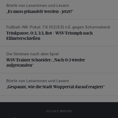
Briefe von Leserinnen und Lesern
„Es muss gehandelt werden – jetzt!“
„Es muss gehandelt werden – jetzt!“
Fußball-NR-Pokal: 7:6 (0:2/3:3) n.E. gegen Schonnebeck
Trinkpause, 0:3, 3:3, Rot – WSV-Triumph nach Elfmetersc
Trinkpause, 0:3, 3:3, Rot – WSV-Triumph nach
Elfmeterschießen
Die Stimmen nach dem Spiel
WSV-Trainer Schneider: „Nach 0:3 wieder aufgestanden“
WSV-Trainer Schneider: „Nach 0:3 wieder
aufgestanden“
Briefe von Leserinnen und Lesern
„Gespannt, wie die Stadt Wuppertal darauf reagiert“
„Gespannt, wie die Stadt Wuppertal darauf reagiert“
SOZIALE MEDIEN