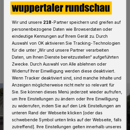
Mirker Höhe
Wuppertal
·
Die SPD fordert mehr Lärmschutz auf der
A46 für die Mirker Höhe und fragt, welche
Wir und unsere
218
-Partner speichern und greifen auf
Lärmschutzmaßnahmen im Zuge der Sanierung der
personenbezogene Daten wie Browserdaten oder
Brücke an der Uellendahler Straße getroffen werden.
eindeutige Kennungen auf Ihrem Gerät zu. Durch
Auswahl von OK aktivieren Sie Tracking-Technologien
für die unter „Wir und unsere Partner verarbeiten
Daten, um Ihnen Dienste bereitzustellen“ aufgeführten
13.03.2019 , 12:13 Uhr
Eine Minute Lesezeit
Zwecke. Durch Auswahl von Alle ablehnen oder
Widerruf Ihrer Einwilligung werden diese deaktiviert.
Wenn Tracker deaktiviert sind, sind manche Inhalte und
Anzeigen möglicherweise nicht mehr so relevant für
Sie. Sie können dieses Menü jederzeit wieder aufrufen,
um Ihre Einstellungen zu ändern oder Ihre Einwilligung
zu widerrufen, indem Sie auf den Link Einstellungen am
unteren Rand der Webseite klicken [oder das
schwebende Symbol unten links auf der Webseite, falls
zutreffend]. Ihre Einstellungen gelten innerhalb unseres