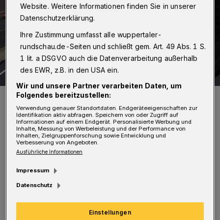
Website. Weitere Informationen finden Sie in unserer
Datenschutzerklärung.
Ihre Zustimmung umfasst alle wuppertaler-
rundschau.de-Seiten und schließt gem. Art. 49 Abs. 1 S.
1 lit. a DSGVO auch die Datenverarbeitung außerhalb
des EWR, z.B. in den USA ein.
Wir und unsere Partner verarbeiten Daten, um
Folgendes bereitzustellen:
Lärmschutz auf der A46 bei Katernberg.
Foto: Antje Knoche
Verwendung genauer Standortdaten. Endgeräteeigenschaften zur
Identifikation aktiv abfragen. Speichern von oder Zugriff auf
Informationen auf einem Endgerät. Personalisierte Werbung und
Inhalte, Messung von Werbeleistung und der Performance von
Inhalten, Zielgruppenforschung sowie Entwicklung und
Verbesserung von Angeboten.
Ausführliche Informationen
Sedat Ugurman, verkehrspolitischer Sprecher
Impressum
der SPD-Fraktion: „Die Bewohnerinnen und
Datenschutz
Bewohner der Mirker Höhe haben ein
Einstellungen
berechtigtes Interesse daran, dass sich die