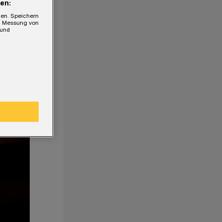
en:
gen. Speichern
e, Messung von
 und