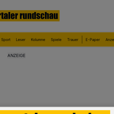
Sport
Leser
Kolumne
Spiele
Trauer
E-Paper
Anze