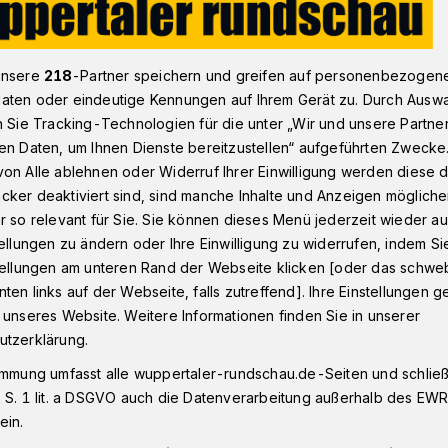
unsere
218
-Partner speichern und greifen auf personenbezogen
ck und Kameras bei Einbrüchen in Wuppertal gestohlen
aten oder eindeutige Kennungen auf Ihrem Gerät zu. Durch Ausw
n Sie Tracking-Technologien für die unter „Wir und unsere Partne
en Daten, um Ihnen Dienste bereitzustellen“ aufgeführten Zwecke
on Alle ablehnen oder Widerruf Ihrer Einwilligung werden diese de
chmuck und
cker deaktiviert sind, sind manche Inhalte und Anzeigen möglich
r so relevant für Sie. Sie können dieses Menü jederzeit wieder au
tellungen zu ändern oder Ihre Einwilligung zu widerrufen, indem Si
tohlen
stellungen am unteren Rand der Webseite klicken [oder das schw
ten links auf der Webseite, falls zutreffend]. Ihre Einstellungen g
 unseres Website. Weitere Informationen finden Sie in unserer
 verzeichnete die Wuppertaler Polizei am
utzerklärung.
nbekannte Täter schlugen in der
immung umfasst alle wuppertaler-rundschau.de-Seiten und schließt
erscheibe des Verkaufscontainers eines
 S. 1 lit. a DSGVO auch die Datenverarbeitung außerhalb des EWR, 
ßen das Objekt mit
ein.