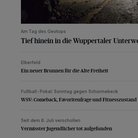
Am Tag des Geotops
Tief hinein in die Wuppertaler Unterwe
Elberfeld
Ein neuer Brunnen für die Alte Freiheit
Ein neuer Brunnen für die Alte Freiheit
Fußball-Pokal: Sonntag gegen Schonnebeck
WSV: Comeback, Favoritenfrage und Fitnesszustan
WSV: Comeback, Favoritenfrage und Fitnesszustand
Seit dem 8. Juli verschollen
Vermisster Jugendlicher tot aufgefunden
Vermisster Jugendlicher tot aufgefunden