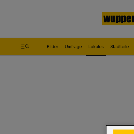
Bilder
Umfrage
Lokales
Stadtteile