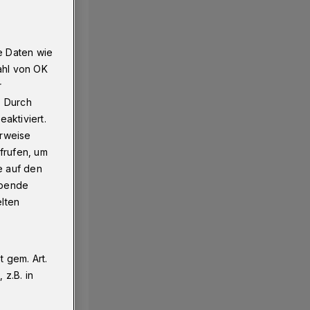
e Daten wie
ahl von OK
r
. Durch
aktiviert.
erweise
frufen, um
e auf den
ebende
elten
 gem. Art.
z.B. in