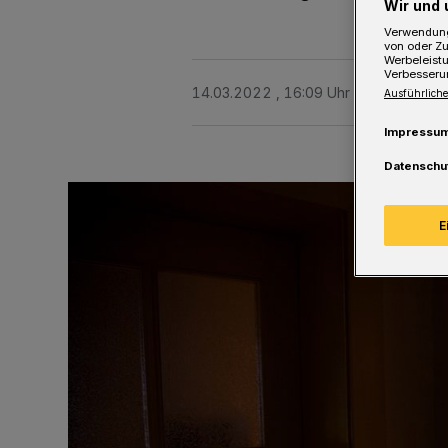
Wir und 
Verwendung
von oder Zu
Werbeleist
Verbesseru
14.03.2022 , 16:09 Uhr
Eine Minute 
Ausführliche
Impressu
Datenschu
E