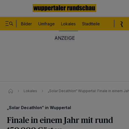
Bilder
Umfrage
Lokales
Stadtteile
Sport
Le
Lokales
„Solar Decathlon“ Wuppertal: Finale in einem Ja
„Solar Decathlon“ in Wuppertal
Finale in einem Jahr mit rund