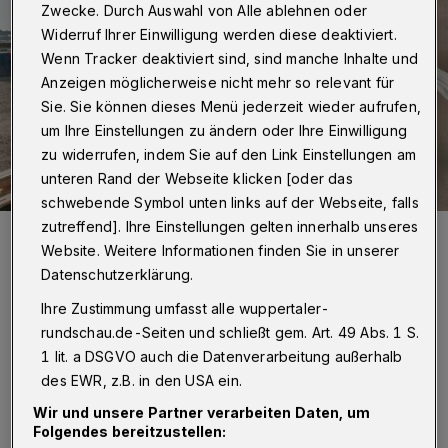
Zwecke. Durch Auswahl von Alle ablehnen oder
Widerruf Ihrer Einwilligung werden diese deaktiviert.
Wenn Tracker deaktiviert sind, sind manche Inhalte und
Anzeigen möglicherweise nicht mehr so relevant für
Sie. Sie können dieses Menü jederzeit wieder aufrufen,
um Ihre Einstellungen zu ändern oder Ihre Einwilligung
zu widerrufen, indem Sie auf den Link Einstellungen am
unteren Rand der Webseite klicken [oder das
schwebende Symbol unten links auf der Webseite, falls
zutreffend]. Ihre Einstellungen gelten innerhalb unseres
In einem Jahr findet in Wuppertal das Finale des internationalen
Wettbewerbs „Solar Decathlon Europe“ statt.
Website. Weitere Informationen finden Sie in unserer
Foto: SDE19 | ÉMI Non profit Ltd.
Datenschutzerklärung.
Ihre Zustimmung umfasst alle wuppertaler-
rundschau.de-Seiten und schließt gem. Art. 49 Abs. 1 S.
1 lit. a DSGVO auch die Datenverarbeitung außerhalb
I
des EWR, z.B. in den USA ein.
n einem Jahr hat das Warten ein Ende. Ab
Wir und unsere Partner verarbeiten Daten, um
dem 10. Juni 2022 können alle
Folgendes bereitzustellen: