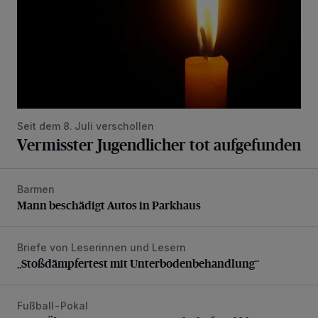
Seit dem 8. Juli verschollen
Vermisster Jugendlicher tot aufgefunden
Barmen
Mann beschädigt Autos in Parkhaus
Mann beschädigt Autos in Parkhaus
Briefe von Leserinnen und Lesern
„Stoßdämpfertest mit Unterbodenbehandlung“
„Stoßdämpfertest mit Unterbodenbehandlung“
Fußball-Pokal
WSV: Übertragung im Barmer Bahnhof und klare Ansage