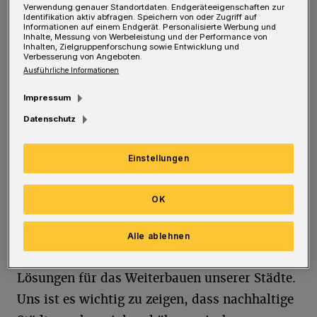
Interessierten in Wuppertal erleben, wie
Verwendung genauer Standortdaten. Endgeräteeigenschaften zur
Identifikation aktiv abfragen. Speichern von oder Zugriff auf
nachhaltiges Bauen und Leben in der Stadt
Informationen auf einem Endgerät. Personalisierte Werbung und
Inhalte, Messung von Werbeleistung und der Performance von
aussehen können. Beim Finale des
Inhalten, Zielgruppenforschung sowie Entwicklung und
Verbesserung von Angeboten.
Wettbewerbs SDE 21/22, der im Jahr seines 20-
Ausführliche Informationen
jährigen Bestehens erstmals in Deutschland
Impressum
stattfindet, präsentieren Hochschulteams aus
Datenschutz
der ganzen Welt ihre Gebäude für den
nachhaltigen Wandel unserer Städte.
Einstellungen
„Gemeinsam mit Bürgerinnen und Bürgern,
OK
gut 1.000 Teilnehmenden und über 500
Partnerinnen und Partner aus Praxis und
Alle ablehnen
Forschung feiern wir 16 Tage lang innovative
Lösungen für das Weiterbauen unserer Städte.
Uns ist es wichtig zu zeigen, dass nachhaltige