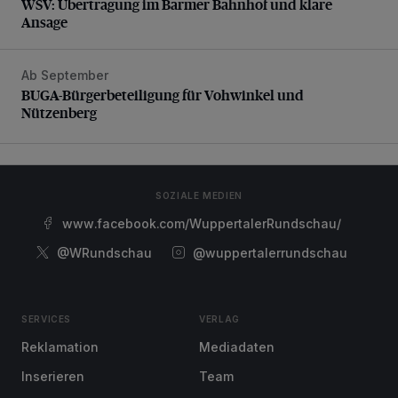
WSV: Übertragung im Barmer Bahnhof und klare
Ansage
Ab September
BUGA-Bürgerbeteiligung für Vohwinkel und Nützenberg
BUGA-Bürgerbeteiligung für Vohwinkel und
Nützenberg
SOZIALE MEDIEN
www.facebook.com/WuppertalerRundschau/
@WRundschau
@wuppertalerrundschau
SERVICES
VERLAG
Reklamation
Mediadaten
Inserieren
Team