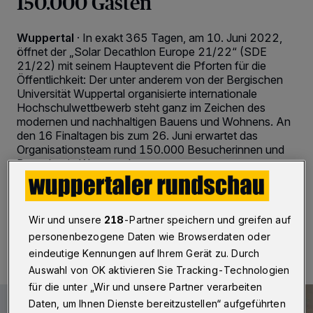
150.000 Gästen
Wuppertal
·
In exakt 365 Tagen, am 10. Juni 2022,
öffnet der „Solar Decathlon Europe 21/22“ (SDE
21/22) mit seinem Hauptevent die Pforten für die
Öffentlichkeit: Der unter anderem von der Bergischen
Universität Wuppertal organisierte internationale
Hochschulwettbewerb steht ganz im Zeichen des
modernen und nachhaltigen Bauens und Wohnens. An
den 16 Finaltagen bis zum 26. Juni erwartet das
Organisationsteam rund 150.000 Besucherinnen und
Besucher in Wuppertal.
Wir und unsere
218
-Partner speichern und greifen auf
10.06.2021 , 07:00 Uhr
2 Minuten Lesezeit
personenbezogene Daten wie Browserdaten oder
eindeutige Kennungen auf Ihrem Gerät zu. Durch
Auswahl von OK aktivieren Sie Tracking-Technologien
für die unter „Wir und unsere Partner verarbeiten
Daten, um Ihnen Dienste bereitzustellen“ aufgeführten