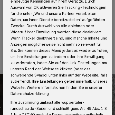
entwendet
eindeutige Kennungen auf Ihrem Gerät zu. Durch
Auswahl von OK aktivieren Sie Tracking-Technologien
für die unter „Wir und unsere Partner verarbeiten
Wuppertal
·
Diebe sind in ein Geschäft an der Alten
Freiheit eingestiegen. Dort stahlen sie Bargeld. Bei zwei
Daten, um Ihnen Dienste bereitzustellen“ aufgeführten
weiteren Läden in derselben Straße scheiterten sie
Zwecke. Durch Auswahl von Alle ablehnen oder
dagegen.
Widerruf Ihrer Einwilligung werden diese deaktiviert.
Wenn Tracker deaktiviert sind, sind manche Inhalte und
Anzeigen möglicherweise nicht mehr so relevant für
Sie. Sie können dieses Menü jederzeit wieder aufrufen,
13.02.2019 , 20:25 Uhr
Eine Minute Lesezeit
um Ihre Einstellungen zu ändern oder Ihre Einwilligung
zu widerrufen, indem Sie auf den Link Einstellungen am
unteren Rand der Webseite klicken [oder das
schwebende Symbol unten links auf der Webseite, falls
zutreffend]. Ihre Einstellungen gelten innerhalb unseres
Website. Weitere Informationen finden Sie in unserer
Datenschutzerklärung.
Ihre Zustimmung umfasst alle wuppertaler-
rundschau.de-Seiten und schließt gem. Art. 49 Abs. 1 S.
1 lit. a DSGVO auch die Datenverarbeitung außerhalb