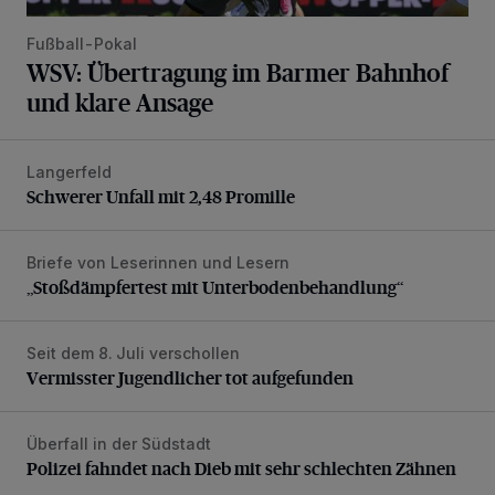
Fußball-Pokal
WSV: Übertragung im Barmer Bahnhof
und klare Ansage
Langerfeld
Schwerer Unfall mit 2,48 Promille
Schwerer Unfall mit 2,48 Promille
Briefe von Leserinnen und Lesern
„Stoßdämpfertest mit Unterbodenbehandlung“
„Stoßdämpfertest mit Unterbodenbehandlung“
Seit dem 8. Juli verschollen
Vermisster Jugendlicher tot aufgefunden
Vermisster Jugendlicher tot aufgefunden
Überfall in der Südstadt
Polizei fahndet nach Dieb mit sehr schlechten Zähnen
Polizei fahndet nach Dieb mit sehr schlechten Zähnen