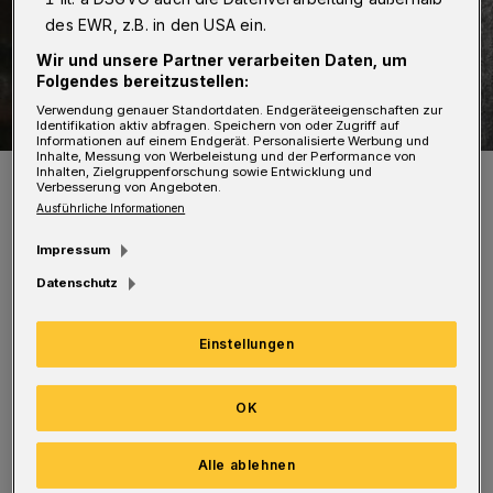
des EWR, z.B. in den USA ein.
Wir und unsere Partner verarbeiten Daten, um
Folgendes bereitzustellen:
Verwendung genauer Standortdaten. Endgeräteeigenschaften zur
Identifikation aktiv abfragen. Speichern von oder Zugriff auf
Informationen auf einem Endgerät. Personalisierte Werbung und
Inhalte, Messung von Werbeleistung und der Performance von
Inhalten, Zielgruppenforschung sowie Entwicklung und
Symbolfoto.
Verbesserung von Angeboten.
Foto: Polizei
Ausführliche Informationen
Impressum
Datenschutz
An der Werlestraße schafften es Einbrecher
Einstellungen
ebenfalls in einen Verkaufsraum. Die Beute
waren ein Portemonnaie und eine größere Zahl
OK
an Scheren an.
Alle ablehnen