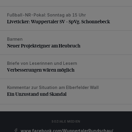
Fußball-NR-Pokal: Sonntag ab 15 Uhr
Liveticker: Wuppertaler SV – SpVg. Schonnebeck
Liveticker: Wuppertaler SV – SpVg. Schonnebeck
Barmen
Neuer Projekteigner am Heubruch
Neuer Projekteigner am Heubruch
Briefe von Leserinnen und Lesern
Verbesserungen wären möglich
Verbesserungen wären möglich
Kommentar zur Situation am Elberfelder Wall
Ein Unzustand und Skandal
Ein Unzustand und Skandal
SOZIALE MEDIEN
www.facebook.com/WuppertalerRundschau/