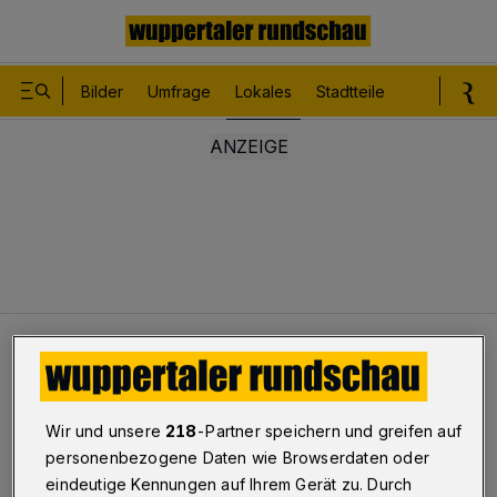
Bilder
Umfrage
Lokales
Stadtteile
Sport
Le
Lokales
Schloßbleiche erhält neue Straßenoberfläche
Elberfeld
Wir und unsere
218
-Partner speichern und greifen auf
Schloßbleiche erhält neue
personenbezogene Daten wie Browserdaten oder
eindeutige Kennungen auf Ihrem Gerät zu. Durch