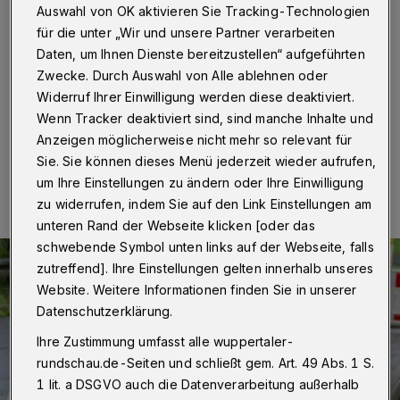
Straßenoberfläche
Auswahl von OK aktivieren Sie Tracking-Technologien
für die unter „Wir und unsere Partner verarbeiten
Wuppertal
·
Am Montag und Dienstag (28. und 29.
Daten, um Ihnen Dienste bereitzustellen“ aufgeführten
Oktober 2019) erneuern die Wuppertaler Stadtwerke
Zwecke. Durch Auswahl von Alle ablehnen oder
(WSW) in der Schloßbleiche die Straßenoberfläche.
Widerruf Ihrer Einwilligung werden diese deaktiviert.
Wenn Tracker deaktiviert sind, sind manche Inhalte und
Anzeigen möglicherweise nicht mehr so relevant für
17.10.2019 , 10:00 Uhr
Eine Minute Lesezeit
Sie. Sie können dieses Menü jederzeit wieder aufrufen,
um Ihre Einstellungen zu ändern oder Ihre Einwilligung
zu widerrufen, indem Sie auf den Link Einstellungen am
unteren Rand der Webseite klicken [oder das
schwebende Symbol unten links auf der Webseite, falls
zutreffend]. Ihre Einstellungen gelten innerhalb unseres
Website. Weitere Informationen finden Sie in unserer
Datenschutzerklärung.
Ihre Zustimmung umfasst alle wuppertaler-
rundschau.de-Seiten und schließt gem. Art. 49 Abs. 1 S.
1 lit. a DSGVO auch die Datenverarbeitung außerhalb