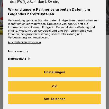
des EWR, z.B. in den USA ein.
Wir und unsere Partner verarbeiten Daten, um
Folgendes bereitzustellen:
Verwendung genauer Standortdaten. Endgeräteeigenschaften zur
Identifikation aktiv abfragen. Speichern von oder Zugriff auf
Informationen auf einem Endgerät. Personalisierte Werbung und
Inhalte, Messung von Werbeleistung und der Performance von
Inhalten, Zielgruppenforschung sowie Entwicklung und
Verbesserung von Angeboten.
Symbolbild.
Ausführliche Informationen
Foto: WSW
Impressum
Datenschutz
Einstellungen
Der Bereich zwischen der Straße Alte Freiheit
und dem Wall wird für den Verkehr gesperrt.
OK
Fußgänger können ihn passieren. Die Baustelle
kann über die Calvinstraße umfahren werden.
Alle ablehnen