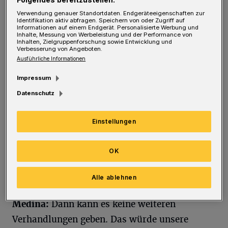
R
Verwendung genauer Standortdaten. Endgeräteeigenschaften zur
Identifikation aktiv abfragen. Speichern von oder Zugriff auf
Medina:
Unsere immer schon sehr
Informationen auf einem Endgerät. Personalisierte Werbung und
Inhalte, Messung von Werbeleistung und der Performance von
schwierigen Verhandlungen mit der
Inhalten, Zielgruppenforschung sowie Entwicklung und
Verbesserung von Angeboten.
Regierung, bei denen Präsident Ortega nie
Ausführliche Informationen
persönlich anwesend ist, sind nach der
Impressum
Erschießung eines politischen Gefangenen
Datenschutz
unterbrochen. Jetzt blicken wir auf den 19.
Juni. Bis zu diesem Termin, so unsere
Einstellungen
Forderung, müssen alle 250 politischen
Gefangenen freigelassen sein.
OK
Rundschau: Und wenn nicht?
Alle ablehnen
Medina:
Dann kann es keine weiteren
Verhandlungen geben. Das würde unsere