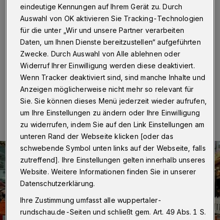
City
eindeutige Kennungen auf Ihrem Gerät zu. Durch
Auswahl von OK aktivieren Sie Tracking-Technologien
Wuppertal
·
Wer schon länger nicht mehr in der
für die unter „Wir und unsere Partner verarbeiten
Elberfelder Innenstadt zwischen Döppersberg und
Daten, um Ihnen Dienste bereitzustellen“ aufgeführten
City-Arkaden unterwegs war, wird nicht glauben, dass
Zwecke. Durch Auswahl von Alle ablehnen oder
dieses Bild die Wirklichkeit zeigt.
Widerruf Ihrer Einwilligung werden diese deaktiviert.
Wenn Tracker deaktiviert sind, sind manche Inhalte und
Anzeigen möglicherweise nicht mehr so relevant für
09.12.2023 , 19:00 Uhr
Eine Minute Lesezeit
Sie. Sie können dieses Menü jederzeit wieder aufrufen,
um Ihre Einstellungen zu ändern oder Ihre Einwilligung
zu widerrufen, indem Sie auf den Link Einstellungen am
unteren Rand der Webseite klicken [oder das
schwebende Symbol unten links auf der Webseite, falls
zutreffend]. Ihre Einstellungen gelten innerhalb unseres
Website. Weitere Informationen finden Sie in unserer
Datenschutzerklärung.
Ihre Zustimmung umfasst alle wuppertaler-
rundschau.de-Seiten und schließt gem. Art. 49 Abs. 1 S.