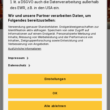
1 lit. a DSGVO auch die Datenverarbeitung außerhalb
des EWR, z.B. in den USA ein.
Wir und unsere Partner verarbeiten Daten, um
Folgendes bereitzustellen:
Verwendung genauer Standortdaten. Endgeräteeigenschaften zur
Identifikation aktiv abfragen. Speichern von oder Zugriff auf
Informationen auf einem Endgerät. Personalisierte Werbung und
Die Arbeiten auf der Poststraße im Dezember 2023
Inhalte, Messung von Werbeleistung und der Performance von
Foto: Wuppertaler Rundschau/rt
Inhalten, Zielgruppenforschung sowie Entwicklung und
Verbesserung von Angeboten.
Ausführliche Informationen
Impressum
Datenschutz
Und wer oft dort entlanggeht, wird sich sicher
nicht an den Anblick gewöhnen wollen. Die
Einstellungen
Fernwärme- beziehungsweise Archäologie-
Baustellen haben jetzt auch einen der am
OK
stärksten frequentierten Bereiche der
Alle ablehnen
Elberfelder Fußgängerzone erreicht. Mitten in