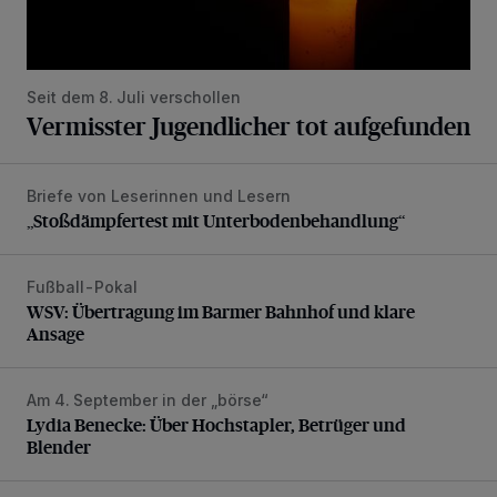
Seit dem 8. Juli verschollen
Vermisster Jugendlicher tot aufgefunden
Briefe von Leserinnen und Lesern
„Stoßdämpfertest mit Unterbodenbehandlung“
„Stoßdämpfertest mit Unterbodenbehandlung“
Fußball-Pokal
WSV: Übertragung im Barmer Bahnhof und klare Ansage
WSV: Übertragung im Barmer Bahnhof und klare
Ansage
Am 4. September in der „börse“
Lydia Benecke: Über Hochstapler, Betrüger und Blender
Lydia Benecke: Über Hochstapler, Betrüger und
Blender