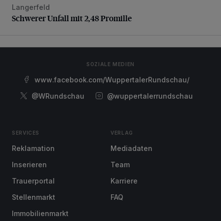
Langerfeld
Schwerer Unfall mit 2,48 Promille
Schwerer Unfall mit 2,48 Promille
SOZIALE MEDIEN
www.facebook.com/WuppertalerRundschau/
@WRundschau
@wuppertalerrundschau
SERVICES
VERLAG
Reklamation
Mediadaten
Inserieren
Team
Trauerportal
Karriere
Stellenmarkt
FAQ
Immobilienmarkt