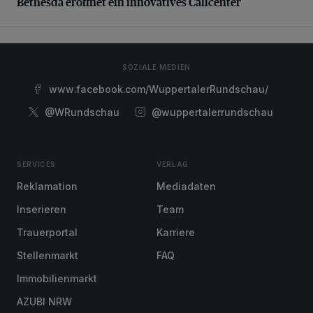
Bethesda eröffnet ein innovatives Callcenter
SOZIALE MEDIEN
www.facebook.com/WuppertalerRundschau/
@WRundschau
@wuppertalerrundschau
SERVICES
VERLAG
Reklamation
Mediadaten
Inserieren
Team
Trauerportal
Karriere
Stellenmarkt
FAQ
Immobilienmarkt
AZUBI NRW