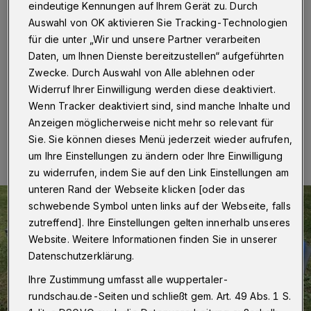
kommt einen Tag später
eindeutige Kennungen auf Ihrem Gerät zu. Durch
Auswahl von OK aktivieren Sie Tracking-Technologien
Wuppertal
·
In der Woche nach Pfingsten verschiebt
für die unter „Wir und unsere Partner verarbeiten
sich in Wuppertal die Müllabfuhr jeweils einen Tag nach
Daten, um Ihnen Dienste bereitzustellen“ aufgeführten
hinten.
Zwecke. Durch Auswahl von Alle ablehnen oder
Widerruf Ihrer Einwilligung werden diese deaktiviert.
Wenn Tracker deaktiviert sind, sind manche Inhalte und
Anzeigen möglicherweise nicht mehr so relevant für
03.06.2025 , 08:00 Uhr
Eine Minute Lesezeit
Sie. Sie können dieses Menü jederzeit wieder aufrufen,
um Ihre Einstellungen zu ändern oder Ihre Einwilligung
zu widerrufen, indem Sie auf den Link Einstellungen am
unteren Rand der Webseite klicken [oder das
schwebende Symbol unten links auf der Webseite, falls
zutreffend]. Ihre Einstellungen gelten innerhalb unseres
Website. Weitere Informationen finden Sie in unserer
Datenschutzerklärung.
Ihre Zustimmung umfasst alle wuppertaler-
rundschau.de-Seiten und schließt gem. Art. 49 Abs. 1 S.