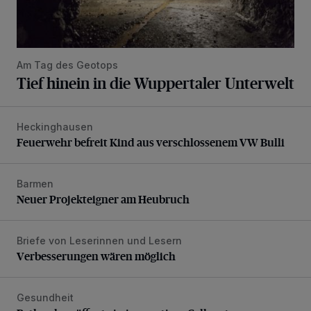
Am Tag des Geotops
Tief hinein in die Wuppertaler Unterwelt
Heckinghausen
Feuerwehr befreit Kind aus verschlossenem VW Bulli
Feuerwehr befreit Kind aus verschlossenem VW Bulli
Barmen
Neuer Projekteigner am Heubruch
Neuer Projekteigner am Heubruch
Briefe von Leserinnen und Lesern
Verbesserungen wären möglich
Verbesserungen wären möglich
Gesundheit
Bethesda eröffnet ein innovatives Callcenter