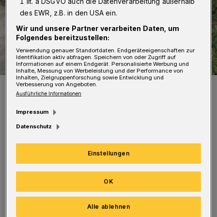
1 lit. a DSGVO auch die Datenverarbeitung außerhalb
des EWR, z.B. in den USA ein.
Wir und unsere Partner verarbeiten Daten, um
Folgendes bereitzustellen:
Verwendung genauer Standortdaten. Endgeräteeigenschaften zur
Identifikation aktiv abfragen. Speichern von oder Zugriff auf
Informationen auf einem Endgerät. Personalisierte Werbung und
Inhalte, Messung von Werbeleistung und der Performance von
Inhalten, Zielgruppenforschung sowie Entwicklung und
Verbesserung von Angeboten.
Symbolbild.
Ausführliche Informationen
Foto: Wuppertaler Rundschau/jak
Impressum
Datenschutz
Einstellungen
Los geht es somit erst am Dienstag (10. Juni
2024) statt am Montag. Die Verschiebung
OK
endet am Samstag (14. Juni) statt am Freitag.
Nach Angaben der
Alle ablehnen
Abfallwirtschaftsgesellschaft (AWG) sind die