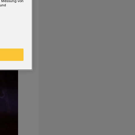
e, Messung von
 und