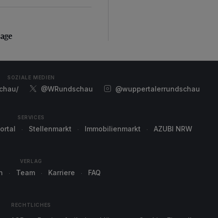
sage
sage
SOZIALE MEDIEN
chau/
@WRundschau
@wuppertalerrundschau
SERVICES
ortal
Stellenmarkt
Immobilienmarkt
AZUBI NRW
VERLAG
n
Team
Karriere
FAQ
RECHTLICHES