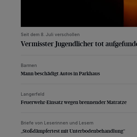
Seit dem 8. Juli verschollen
Vermisster Jugendlicher tot aufgefund
Barmen
Mann beschädigt Autos in Parkhaus
Mann beschädigt Autos in Parkhaus
Langerfeld
Feuerwehr-Einsatz wegen brennender Matratze
Feuerwehr-Einsatz wegen brennender Matratze
Briefe von Leserinnen und Lesern
„Stoßdämpfertest mit Unterbodenbehandlung“
„Stoßdämpfertest mit Unterbodenbehandlung“