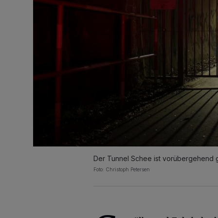
Der Tunnel Schee ist vorübergehend g
Foto: Christoph Petersen