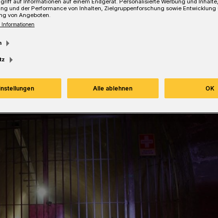
griff auf Informationen auf einem Endgerät. Personalisierte Werbung und Inhalt
ung und der Performance von Inhalten, Zielgruppenforschung sowie Entwicklung
ng von Angeboten.
 Informationen
Lesezeit
m
tz
instellungen
Alle ablehnen
OK