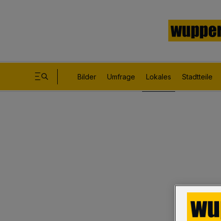
Bilder
Umfrage
Lokales
Stadtteile