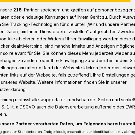
unsere
218
-Partner speichern und greifen auf personenbezogen
aten oder eindeutige Kennungen auf Ihrem Gerät zu. Durch Ausw
in Wuppertal: Tunnel Schee wegen Eis gesperrt
n Sie Tracking-Technologien für die unter „Wir und unsere Partne
en Daten, um Ihnen Dienste bereitzustellen“ aufgeführten Zwecke
on Alle ablehnen oder Widerruf Ihrer Einwilligung werden diese de
cker deaktiviert sind, sind manche Inhalte und Anzeigen möglich
r so relevant für Sie. Sie können dieses Menü jederzeit wieder au
e wegen Eis
tellungen zu ändern oder Ihre Einwilligung zu widerrufen, indem Si
stellungen am unteren Rand der Webseite klicken [oder das schw
ten links auf der Webseite, falls zutreffend]. Ihre Einstellungen g
 unseres Website. Weitere Informationen finden Sie in unserer
utzerklärung.
immung umfasst alle wuppertaler-rundschau.de-Seiten und schließt
ee, der die Wuppertaler Nordbahntrasse
 S. 1 lit. a DSGVO auch die Datenverarbeitung außerhalb des EWR, 
auf-Trasse verbindet, musste kurzfristig
ein.
m Gewölbe und auf der Fahrbahndecke aus
 geschlossen werden.
unsere Partner verarbeiten Daten, um Folgendes bereitzustell
 genauer Standortdaten. Endgeräteeigenschaften zur Identifikation aktiv abfra