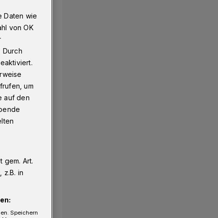
e Daten wie
ahl von OK
r
. Durch
aktiviert.
erweise
frufen, um
e auf den
ebende
elten
 gem. Art.
z.B. in
en:
gen. Speichern