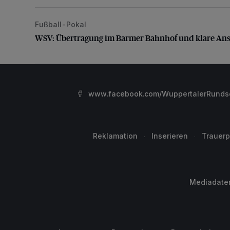
Fußball-Pokal
WSV: Übertragung im Barmer Bahnhof und klare An
WSV: Übertragung im Barmer Bahnhof und klare An
www.facebook.com/WuppertalerRunds
Reklamation
Inserieren
Trauerp
Mediadate