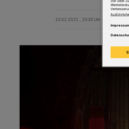
von oder Zu
Werbeleist
Verbesseru
Ausführliche
10.02.2021 , 10:30 Uhr
Eine Minute 
Impressu
Datenschu
E