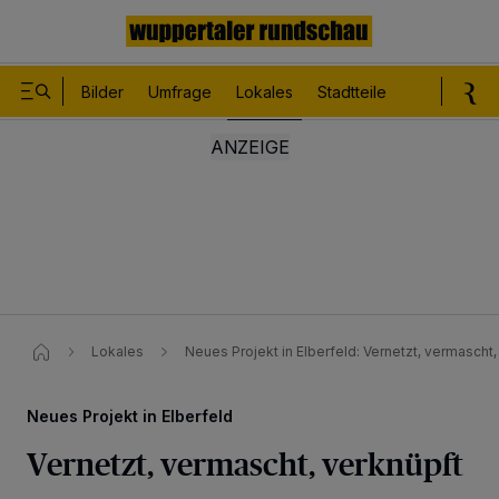
Bilder
Umfrage
Lokales
Stadtteile
Sport
Le
Lokales
Neues Projekt in Elberfeld​: Vernetzt, vermascht,
Neues Projekt in Elberfeld
Vernetzt, vermascht, verknüpft