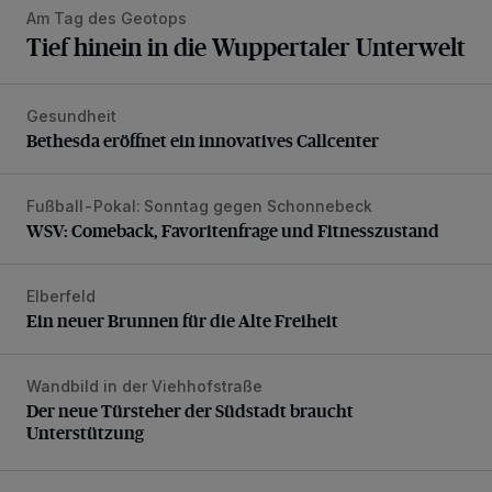
Am Tag des Geotops
Tief hinein in die Wuppertaler Unterwelt
Gesundheit
Bethesda eröffnet ein innovatives Callcenter
Bethesda eröffnet ein innovatives Callcenter
Fußball-Pokal: Sonntag gegen Schonnebeck
WSV: Comeback, Favoritenfrage und Fitnesszustand
WSV: Comeback, Favoritenfrage und Fitnesszustand
Elberfeld
Ein neuer Brunnen für die Alte Freiheit
Ein neuer Brunnen für die Alte Freiheit
Wandbild in der Viehhofstraße
Der neue Türsteher der Südstadt braucht Unterstützung
Der neue Türsteher der Südstadt braucht
Unterstützung