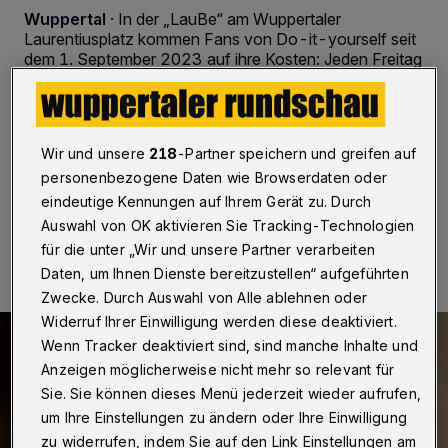
Wuppertal
·
In der „LauBe“ am Wuppertaler
Laurentiusplatz kommen Fans von Do-it-yourself seit
dem 1. September 2023 auf ihre Kosten: Jeden Freitag
von 16:30 bis 18 Uhr werden hier gemeinsam
Handarbeitstechniken ausprobiert, es wird gehäkelt und
gestrickt. Die Idee dazu stammt von der Wuppertaler
Schülerin Tatiana Nicolás Meza.
Wir und unsere
218
-Partner speichern und greifen auf
personenbezogene Daten wie Browserdaten oder
eindeutige Kennungen auf Ihrem Gerät zu. Durch
22.09.2023 , 09:30 Uhr
Eine Minute Lesezeit
Auswahl von OK aktivieren Sie Tracking-Technologien
für die unter „Wir und unsere Partner verarbeiten
Daten, um Ihnen Dienste bereitzustellen“ aufgeführten
Zwecke. Durch Auswahl von Alle ablehnen oder
Widerruf Ihrer Einwilligung werden diese deaktiviert.
Wenn Tracker deaktiviert sind, sind manche Inhalte und
Anzeigen möglicherweise nicht mehr so relevant für
Sie. Sie können dieses Menü jederzeit wieder aufrufen,
um Ihre Einstellungen zu ändern oder Ihre Einwilligung
zu widerrufen, indem Sie auf den Link Einstellungen am