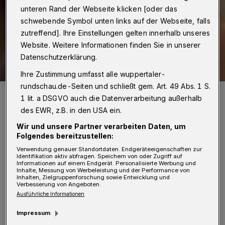
unteren Rand der Webseite klicken [oder das
schwebende Symbol unten links auf der Webseite, falls
zutreffend]. Ihre Einstellungen gelten innerhalb unseres
Website. Weitere Informationen finden Sie in unserer
Datenschutzerklärung.
Ihre Zustimmung umfasst alle wuppertaler-
rundschau.de-Seiten und schließt gem. Art. 49 Abs. 1 S.
Natürlich wird auch gehäkelt.
1 lit. a DSGVO auch die Datenverarbeitung außerhalb
Foto: wal_172619/Pixabay
des EWR, z.B. in den USA ein.
Wir und unsere Partner verarbeiten Daten, um
Folgendes bereitzustellen:
Verwendung genauer Standortdaten. Endgeräteeigenschaften zur
Identifikation aktiv abfragen. Speichern von oder Zugriff auf
I
Informationen auf einem Endgerät. Personalisierte Werbung und
nsbesondere zur Teilnahme eingeladen
Inhalte, Messung von Werbeleistung und der Performance von
Inhalten, Zielgruppenforschung sowie Entwicklung und
sind Frauen, die Flucht- oder
Verbesserung von Angeboten.
Ausführliche Informationen
Migrationserfahrung gemacht haben. Denn
gerade für sie hat das gemeinsame
Impressum