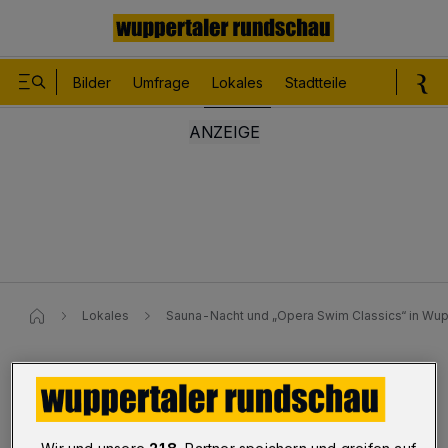
Bilder
Umfrage
Lokales
Stadtteile
Sport
Le
Lokales
Sauna-Nacht und „Opera Swim Classics“ in Wup
Cronenberg / Elberfeld
Sauna-Nacht und „Opera Swim