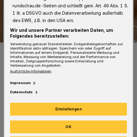
rundschau.de-Seiten und schließt gem. Art. 49 Abs. 1 S.
1 lit. a DSGVO auch die Datenverarbeitung außerhalb
des EWR, z.B. in den USA ein.
Wir und unsere Partner verarbeiten Daten, um
Folgendes bereitzustellen:
Verwendung genauer Standortdaten. Endgeräteeigenschaften zur
Identifikation aktiv abfragen. Speichern von oder Zugriff auf
Es wird heiß in Cronenberg.
Informationen auf einem Endgerät. Personalisierte Werbung und
Foto: Anniepan
Inhalte, Messung von Werbeleistung und der Performance von
Inhalten, Zielgruppenforschung sowie Entwicklung und
Verbesserung von Angeboten.
Ausführliche Informationen
Impressum
Datenschutz
Der Eintritt kostet 20 Euro und beinhaltet den
Eintritt, Aufgüsse und kleine Snacks. Infos
Einstellungen
gibt es unter
www.wuppertal.de
. Anschließend
geht das Gartenhallenbad einen Monat lang,
OK
bis zum 22. Oktober, in die für