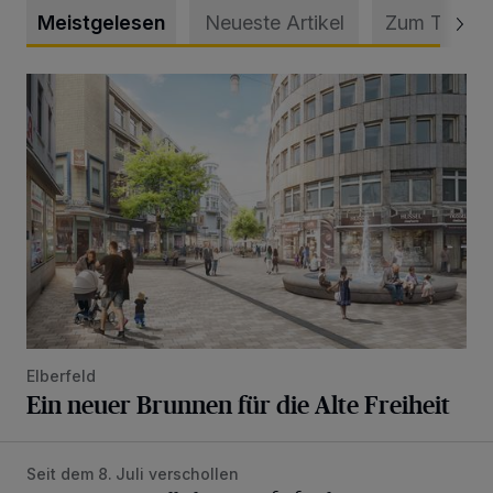
Meistgelesen
Neueste Artikel
Zum Thema
Ein neuer Brunnen für die Alte Freiheit
Elberfeld
Ein neuer Brunnen für die Alte Freiheit
Seit dem 8. Juli verschollen
Vermisster Jugendlicher tot aufgefunden