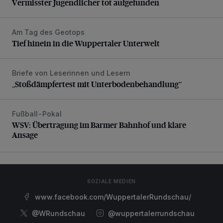
Vermisster Jugendlicher tot aufgefunden
Am Tag des Geotops
Tief hinein in die Wuppertaler Unterwelt
Tief hinein in die Wuppertaler Unterwelt
Briefe von Leserinnen und Lesern
„Stoßdämpfertest mit Unterbodenbehandlung“
„Stoßdämpfertest mit Unterbodenbehandlung“
Fußball-Pokal
WSV: Übertragung im Barmer Bahnhof und klare Ansage
WSV: Übertragung im Barmer Bahnhof und klare
Ansage
SOZIALE MEDIEN
www.facebook.com/WuppertalerRundschau/
@WRundschau
@wuppertalerrundschau