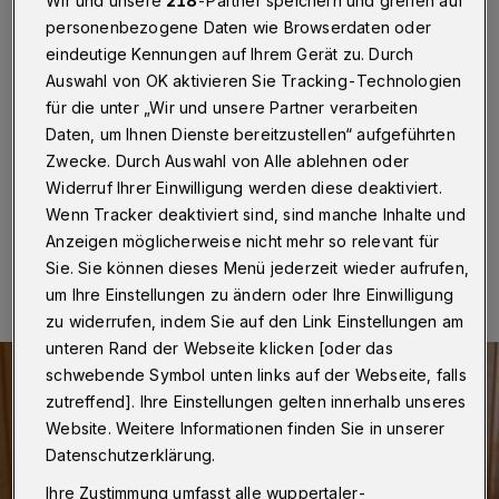
Classics“
Wir und unsere
218
-Partner speichern und greifen auf
personenbezogene Daten wie Browserdaten oder
eindeutige Kennungen auf Ihrem Gerät zu. Durch
Wuppertal
·
Ehe das Gartenhallenbad Cronenberg in
Auswahl von OK aktivieren Sie Tracking-Technologien
die jährliche Wartungsschließung geht, lädt es für
Freitag (22. September 2023) zu einem Sauna-Event
für die unter „Wir und unsere Partner verarbeiten
unter dem Motto „Nacht der Sinne“ ein – von 19 bis 24
Daten, um Ihnen Dienste bereitzustellen“ aufgeführten
Uhr.
Zwecke. Durch Auswahl von Alle ablehnen oder
Widerruf Ihrer Einwilligung werden diese deaktiviert.
Wenn Tracker deaktiviert sind, sind manche Inhalte und
Anzeigen möglicherweise nicht mehr so relevant für
22.09.2023 , 09:00 Uhr
Eine Minute Lesezeit
Sie. Sie können dieses Menü jederzeit wieder aufrufen,
um Ihre Einstellungen zu ändern oder Ihre Einwilligung
zu widerrufen, indem Sie auf den Link Einstellungen am
unteren Rand der Webseite klicken [oder das
schwebende Symbol unten links auf der Webseite, falls
zutreffend]. Ihre Einstellungen gelten innerhalb unseres
Website. Weitere Informationen finden Sie in unserer
Datenschutzerklärung.
Ihre Zustimmung umfasst alle wuppertaler-