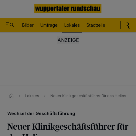
Bilder
Umfrage
Lokales
Stadtteile
Sport
Le
Lokales
Neuer Klinikgeschäftsführer für das Helios
Wechsel der Geschäftsführung
Neuer Klinikgeschäftsführer für