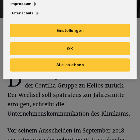
Impressum
Datenschutz
Dr. Holger Raphael kehrt aus Essen von der Contilia Gruppe zu
Helios zurück.
Einstellungen
Foto: Helios Universitätsklinikum Wuppertal
OK
Alle ablehnen
D
er 47-Jährige kehrt dann aus Essen von
der Contilia Gruppe zu Helios zurück.
Der Wechsel soll spätestens zur Jahresmitte
erfolgen, schreibt die
Unternehmenskommunikation des Klinikums.
Vor seinem Ausscheiden im September 2018