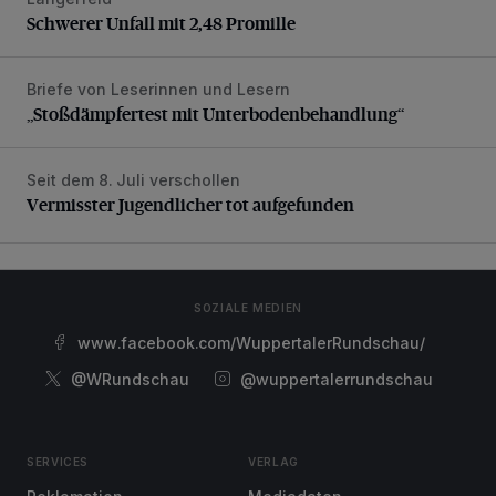
Schwerer Unfall mit 2,48 Promille
Schwerer Unfall mit 2,48 Promille
Briefe von Leserinnen und Lesern
„Stoßdämpfertest mit Unterbodenbehandlung“
„Stoßdämpfertest mit Unterbodenbehandlung“
Seit dem 8. Juli verschollen
Vermisster Jugendlicher tot aufgefunden
Vermisster Jugendlicher tot aufgefunden
SOZIALE MEDIEN
www.facebook.com/WuppertalerRundschau/
@WRundschau
@wuppertalerrundschau
SERVICES
VERLAG