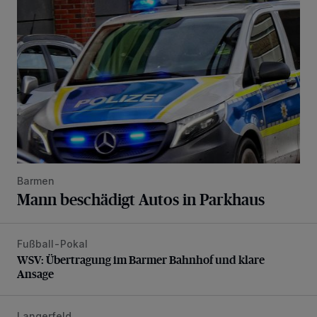
Barmen
Mann beschädigt Autos in Parkhaus
Fußball-Pokal
WSV: Übertragung im Barmer Bahnhof und klare Ansage
WSV: Übertragung im Barmer Bahnhof und klare
Ansage
Langerfeld