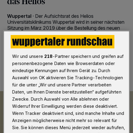
das Helios
Wuppertal
·
Der Aufsichtsrat des Helios
Universitätsklinikums Wuppertal wird in seiner nächsten
Sitzung im März 2019 über die Bestellung des neuen
Geschäftsführers entscheiden. Für dieses Amt konnte
Dr. Holger Raphael gewonnen werden.
Wir und unsere
218
-Partner speichern und greifen auf
personenbezogene Daten wie Browserdaten oder
10.01.2019 , 09:44 Uhr
Eine Minute Lesezeit
eindeutige Kennungen auf Ihrem Gerät zu. Durch
Auswahl von OK aktivieren Sie Tracking-Technologien
für die unter „Wir und unsere Partner verarbeiten
Daten, um Ihnen Dienste bereitzustellen“ aufgeführten
Zwecke. Durch Auswahl von Alle ablehnen oder
Widerruf Ihrer Einwilligung werden diese deaktiviert.
Wenn Tracker deaktiviert sind, sind manche Inhalte und
Anzeigen möglicherweise nicht mehr so relevant für
Sie. Sie können dieses Menü jederzeit wieder aufrufen,