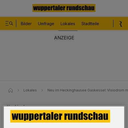
Bilder
Umfrage
Lokales
Stadtteile
Sport
Le
Lokales
Neu im Heckinghausee Gaskessel: Visiodrom m
Heckinghausen
Neu im Gaskessel: Visiodrom