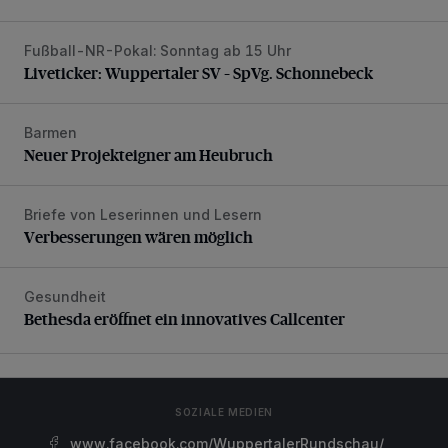
Fußball-NR-Pokal: Sonntag ab 15 Uhr
Liveticker: Wuppertaler SV – SpVg. Schonnebeck
Liveticker: Wuppertaler SV – SpVg. Schonnebeck
Barmen
Neuer Projekteigner am Heubruch
Neuer Projekteigner am Heubruch
Briefe von Leserinnen und Lesern
Verbesserungen wären möglich
Verbesserungen wären möglich
Gesundheit
Bethesda eröffnet ein innovatives Callcenter
Bethesda eröffnet ein innovatives Callcenter
SOZIALE MEDIEN
www.facebook.com/WuppertalerRundschau/