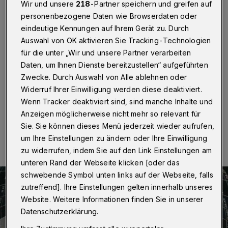
mit Mega-Bildern
Wir und unsere
218
-Partner speichern und greifen auf
personenbezogene Daten wie Browserdaten oder
Wuppertal
·
Seine Betreiber nennen es einen „Ort der
eindeutige Kennungen auf Ihrem Gerät zu. Durch
Superlative“: Im Heckinghauser Gaskessel ist am
Auswahl von OK aktivieren Sie Tracking-Technologien
Donnerstag ein neues Show- und
für die unter „Wir und unsere Partner verarbeiten
Ausstellungskonzept an den Start gegangen, das die
Daten, um Ihnen Dienste bereitzustellen“ aufgeführten
Präsentation im Inneren des Wahrzeichens auf ein
Zwecke. Durch Auswahl von Alle ablehnen oder
neues, internationales Niveau heben soll.
Widerruf Ihrer Einwilligung werden diese deaktiviert.
Wenn Tracker deaktiviert sind, sind manche Inhalte und
Anzeigen möglicherweise nicht mehr so relevant für
03.07.2021 , 19:00 Uhr
Eine Minute Lesezeit
Sie. Sie können dieses Menü jederzeit wieder aufrufen,
um Ihre Einstellungen zu ändern oder Ihre Einwilligung
zu widerrufen, indem Sie auf den Link Einstellungen am
unteren Rand der Webseite klicken [oder das
schwebende Symbol unten links auf der Webseite, falls
zutreffend]. Ihre Einstellungen gelten innerhalb unseres
Website. Weitere Informationen finden Sie in unserer
Datenschutzerklärung.