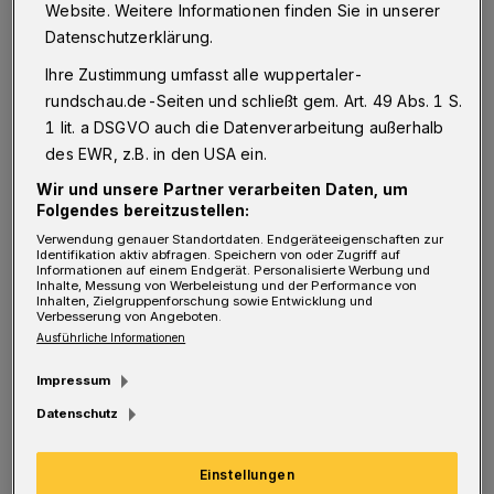
Website. Weitere Informationen finden Sie in unserer
musste, um andere Passagiere aussteigen zu
Datenschutzerklärung.
lassen, kam anschließend selbst nicht mehr in
Ihre Zustimmung umfasst alle wuppertaler-
den Zug. Der war nämlich zu voll und fuhr
rundschau.de-Seiten und schließt gem. Art. 49 Abs. 1 S.
ohne ihn los. Das sei laut Glumm keine
1 lit. a DSGVO auch die Datenverarbeitung außerhalb
Ausnahme.
des EWR, z.B. in den USA ein.
Wir und unsere Partner verarbeiten Daten, um
Folgendes bereitzustellen:
Der Wuppertaler, der in der Geschäftsreisen-
Verwendung genauer Standortdaten. Endgeräteeigenschaften zur
Identifikation aktiv abfragen. Speichern von oder Zugriff auf
Informationen auf einem Endgerät. Personalisierte Werbung und
Branche arbeitet, erzählt von Verbindungen,
Inhalte, Messung von Werbeleistung und der Performance von
Inhalten, Zielgruppenforschung sowie Entwicklung und
die zu Stoßzeiten ganz ausfallen,
Verbesserung von Angeboten.
Verspätungen von bis zu 40 Minuten und
Ausführliche Informationen
verkürzten Zügen. "Menschen prügeln sich
Impressum
förmlich um freie Sitzplätze, es wird
Datenschutz
geschubst, beleidigt und man steht wie in
einem Viehtransport in den Gängen",
Einstellungen