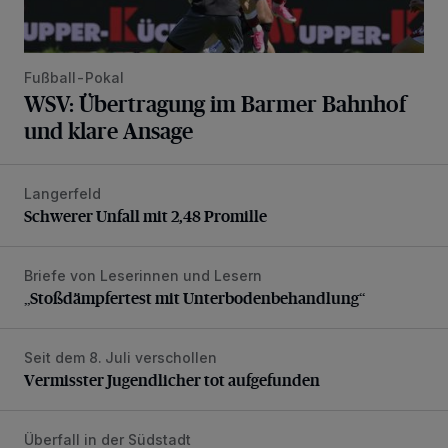
Fußball-Pokal
WSV: Übertragung im Barmer Bahnhof
und klare Ansage
Langerfeld
Schwerer Unfall mit 2,48 Promille
Schwerer Unfall mit 2,48 Promille
Briefe von Leserinnen und Lesern
„Stoßdämpfertest mit Unterbodenbehandlung“
„Stoßdämpfertest mit Unterbodenbehandlung“
Seit dem 8. Juli verschollen
Vermisster Jugendlicher tot aufgefunden
Vermisster Jugendlicher tot aufgefunden
Überfall in der Südstadt
Polizei fahndet nach Dieb mit sehr schlechten Zähnen