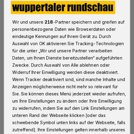
Einer, der täglich auf der Strecke der Linie RE
Wir und unsere
218
-Partner speichern und greifen auf
7 zwischen Wuppertal und Köln pendelt, ist
personenbezogene Daten wie Browserdaten oder
Jens Glumm. 220 Euro zahlt er für sein
eindeutige Kennungen auf Ihrem Gerät zu. Durch
Monatsticket, das ihn theoretisch berechtigt,
Auswahl von OK aktivieren Sie Tracking-Technologien
mit dem Zug zur angekündigten Zeit in
für die unter „Wir und unsere Partner verarbeiten
Daten, um Ihnen Dienste bereitzustellen“ aufgeführten
angemessener Weise zum gewünschten Ort zu
Zwecke. Durch Auswahl von Alle ablehnen oder
kommen. Praktisch sieht das dann etwa so
Widerruf Ihrer Einwilligung werden diese deaktiviert.
aus: "Der um bereits 20 Minuten verspätete
Wenn Tracker deaktiviert sind, sind manche Inhalte und
und verkürzte RE 7 um 8.30 Uhr ist in Solingen
Anzeigen möglicherweise nicht mehr so relevant für
Sie. Sie können dieses Menü jederzeit wieder aufrufen,
und Opladen bereits so voll, dass viele
um Ihre Einstellungen zu ändern oder Ihre Einwilligung
Passagiere gar nicht mehr einsteigen können",
zu widerrufen, indem Sie auf den Link Einstellungen am
beschreibt Glumm die Situation am 21. Januar.
unteren Rand der Webseite klicken [oder das
Ein Kollege von ihm, der direkt an der Tür
schwebende Symbol unten links auf der Webseite, falls
zutreffend]. Ihre Einstellungen gelten innerhalb unseres
stand und daher am Bahnhof aussteigen