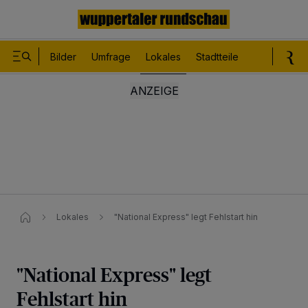
Bilder
Umfrage
Lokales
Stadtteile
Sport
Le
Lokales
"National Express" legt Fehlstart hin
"National Express" legt
Fehlstart hin