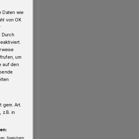
e Daten wie
ahl von OK
r
. Durch
aktiviert.
erweise
frufen, um
e auf den
ebende
elten
 gem. Art.
z.B. in
en:
gen. Speichern