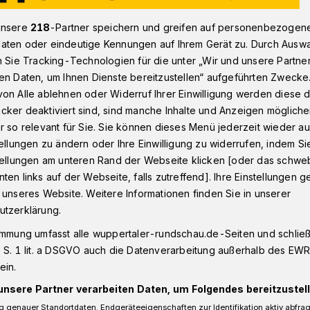
unsere
218
-Partner speichern und greifen auf personenbezogen
aten oder eindeutige Kennungen auf Ihrem Gerät zu. Durch Ausw
äuber gestoppt
n Sie Tracking-Technologien für die unter „Wir und unsere Partne
en Daten, um Ihnen Dienste bereitzustellen“ aufgeführten Zwecke
on Alle ablehnen oder Widerruf Ihrer Einwilligung werden diese de
cker deaktiviert sind, sind manche Inhalte und Anzeigen möglich
eldräuber gestoppt
r so relevant für Sie. Sie können dieses Menü jederzeit wieder au
tellungen zu ändern oder Ihre Einwilligung zu widerrufen, indem Si
stellungen am unteren Rand der Webseite klicken [oder das schw
ten links auf der Webseite, falls zutreffend]. Ihre Einstellungen g
t aus dem Weg", diese Aufforderung
 unseres Website. Weitere Informationen finden Sie in unserer
stoppte einen Geldräuber, der Sekunden
utzerklärung.
agen hatte.
immung umfasst alle wuppertaler-rundschau.de-Seiten und schließt
 S. 1 lit. a DSGVO auch die Datenverarbeitung außerhalb des EWR, 
ein.
esezeit
unsere Partner verarbeiten Daten, um Folgendes bereitzustell
 genauer Standortdaten. Endgeräteeigenschaften zur Identifikation aktiv abfra