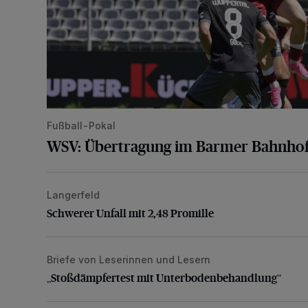
Fußball-Pokal
WSV: Übertragung im Barmer Bahnhof
Langerfeld
Schwerer Unfall mit 2,48 Promille
Schwerer Unfall mit 2,48 Promille
Briefe von Leserinnen und Lesern
„Stoßdämpfertest mit Unterbodenbehandlung“
„Stoßdämpfertest mit Unterbodenbehandlung“