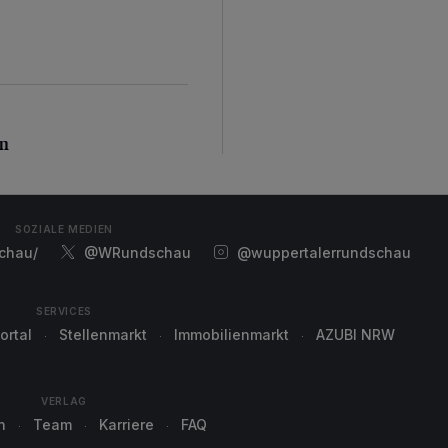
n
en
SOZIALE MEDIEN
chau/
@WRundschau
@wuppertalerrundschau
SERVICES
ortal
Stellenmarkt
Immobilienmarkt
AZUBI NRW
VERLAG
n
Team
Karriere
FAQ