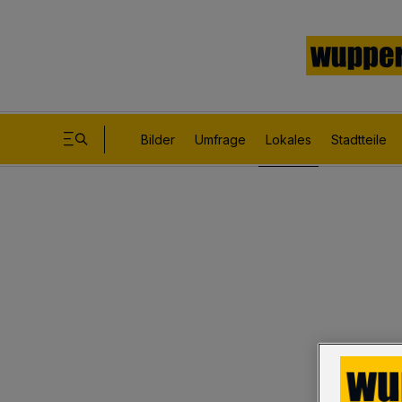
Bilder
Umfrage
Lokales
Stadtteile