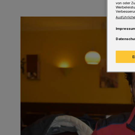
von oder Zu
Werbeleist
Verbesseru
Ausführliche
Impressu
Datenschu
E