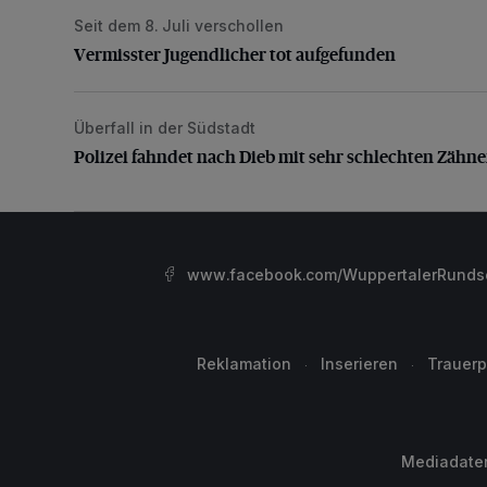
Seit dem 8. Juli verschollen
Vermisster Jugendlicher tot aufgefunden
Vermisster Jugendlicher tot aufgefunden
Überfall in der Südstadt
Polizei fahndet nach Dieb mit sehr schlechten Zähne
Polizei fahndet nach Dieb mit sehr schlechten Zähn
www.facebook.com/WuppertalerRunds
Reklamation
Inserieren
Trauerp
Mediadate