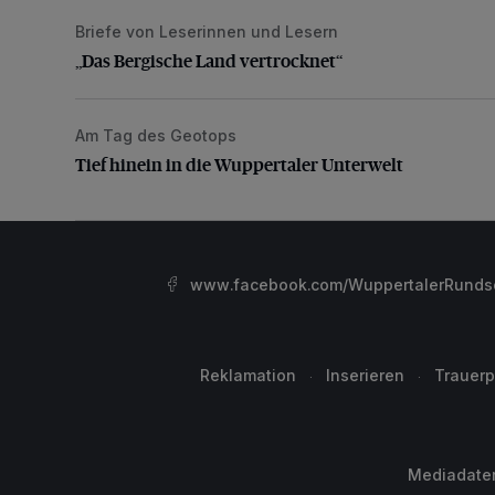
Briefe von Leserinnen und Lesern
„Das Bergische Land vertrocknet“
„Das Bergische Land vertrocknet“
Am Tag des Geotops
Tief hinein in die Wuppertaler Unterwelt
Tief hinein in die Wuppertaler Unterwelt
www.facebook.com/WuppertalerRunds
Reklamation
Inserieren
Trauerp
Mediadate