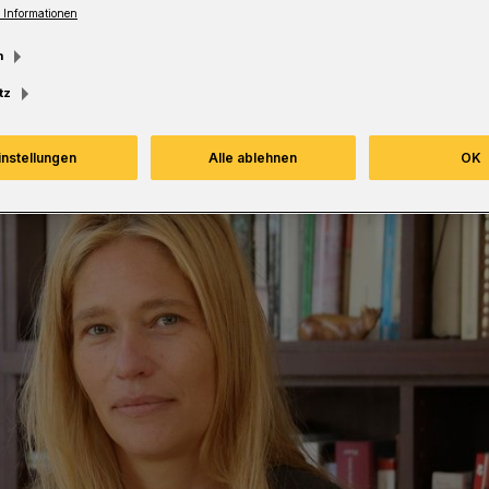
 Informationen
esezeit
m
tz
instellungen
Alle ablehnen
OK