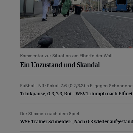
Kommentar zur Situation am Elberfelder Wall
Ein Unzustand und Skandal
Fußball-NR-Pokal: 7:6 (0:2/3:3) n.E. gegen Schonneb
Trinkpause, 0:3, 3:3, Rot – WSV-Triumph nach Elfm
Trinkpause, 0:3, 3:3, Rot – WSV-Triumph nach Elfme
Die Stimmen nach dem Spiel
WSV-Trainer Schneider: „Nach 0:3 wieder aufgesta
WSV-Trainer Schneider: „Nach 0:3 wieder aufgestan