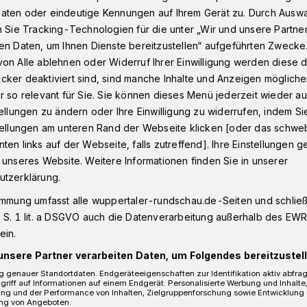
aten oder eindeutige Kennungen auf Ihrem Gerät zu. Durch Ausw
n Sie Tracking-Technologien für die unter „Wir und unsere Partne
en Daten, um Ihnen Dienste bereitzustellen“ aufgeführten Zwecke
äwelmann
on Alle ablehnen oder Widerruf Ihrer Einwilligung werden diese de
cker deaktiviert sind, sind manche Inhalte und Anzeigen möglich
r so relevant für Sie. Sie können dieses Menü jederzeit wieder au
tellungen zu ändern oder Ihre Einwilligung zu widerrufen, indem Si
stellungen am unteren Rand der Webseite klicken [oder das schw
lt Häwelmann
ten links auf der Webseite, falls zutreffend]. Ihre Einstellungen g
 unseres Website. Weitere Informationen finden Sie in unserer
utzerklärung.
m 200. Geburtstag von Theodor Storm am
immung umfasst alle wuppertaler-rundschau.de-Seiten und schließt
 Suhrkamp/Insel Verlag Storms "Der
 S. 1 lit. a DSGVO auch die Datenverarbeitung außerhalb des EWR, 
ie farbigen Illustrationen zur Neuauflage
ein.
t die Wuppertalerin Ulrike Möltgen
unsere Partner verarbeiten Daten, um Folgendes bereitzustell
 genauer Standortdaten. Endgeräteeigenschaften zur Identifikation aktiv abfra
griff auf Informationen auf einem Endgerät. Personalisierte Werbung und Inhalt
ung und der Performance von Inhalten, Zielgruppenforschung sowie Entwicklung
ng von Angeboten.