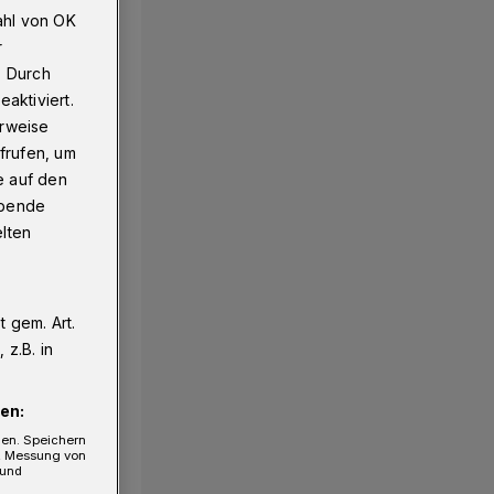
ahl von OK
r
. Durch
aktiviert.
erweise
frufen, um
e auf den
ebende
elten
 gem. Art.
z.B. in
en:
gen. Speichern
e, Messung von
 und