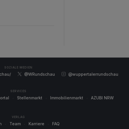
SOZIALE MEDIEN
chau/
@WRundschau
@wuppertalerrundschau
SERVICES
ortal
Stellenmarkt
Immobilienmarkt
AZUBI NRW
VERLAG
n
Team
Karriere
FAQ