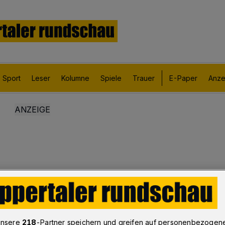
Sport
Leser
Kolumne
Spiele
Trauer
E-Paper
Anze
unsere
218
-Partner speichern und greifen auf personenbezogen