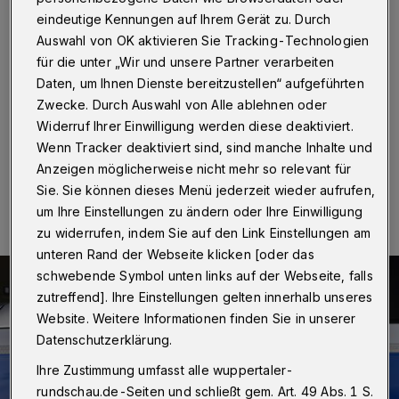
Unfall
eindeutige Kennungen auf Ihrem Gerät zu. Durch
Auswahl von OK aktivieren Sie Tracking-Technologien
Wuppertal
·
Nachdem ein Mann aus einem Baumarkt
für die unter „Wir und unsere Partner verarbeiten
auf Lichtscheid mehrere Gegenstände gestohlen hatte,
flüchtete er am Samstag (11. Mai 2019) gegen 11.20
Daten, um Ihnen Dienste bereitzustellen“ aufgeführten
Uhr mit seinem Opel – und verursachte einen Unfall.
Zwecke. Durch Auswahl von Alle ablehnen oder
Widerruf Ihrer Einwilligung werden diese deaktiviert.
Wenn Tracker deaktiviert sind, sind manche Inhalte und
Anzeigen möglicherweise nicht mehr so relevant für
13.05.2019 , 12:54 Uhr
Eine Minute Lesezeit
Sie. Sie können dieses Menü jederzeit wieder aufrufen,
um Ihre Einstellungen zu ändern oder Ihre Einwilligung
zu widerrufen, indem Sie auf den Link Einstellungen am
unteren Rand der Webseite klicken [oder das
schwebende Symbol unten links auf der Webseite, falls
zutreffend]. Ihre Einstellungen gelten innerhalb unseres
Website. Weitere Informationen finden Sie in unserer
Datenschutzerklärung.
Ihre Zustimmung umfasst alle wuppertaler-
rundschau.de-Seiten und schließt gem. Art. 49 Abs. 1 S.