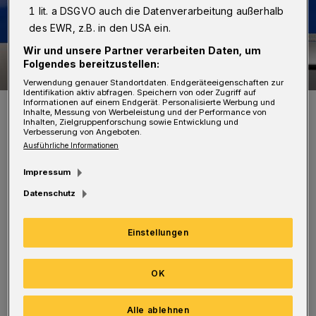
1 lit. a DSGVO auch die Datenverarbeitung außerhalb
des EWR, z.B. in den USA ein.
Wir und unsere Partner verarbeiten Daten, um
Folgendes bereitzustellen:
Verwendung genauer Standortdaten. Endgeräteeigenschaften zur
Identifikation aktiv abfragen. Speichern von oder Zugriff auf
Informationen auf einem Endgerät. Personalisierte Werbung und
Symbolbild.
Inhalte, Messung von Werbeleistung und der Performance von
Foto: Jochen Tack
Inhalten, Zielgruppenforschung sowie Entwicklung und
Verbesserung von Angeboten.
Ausführliche Informationen
Impressum
Datenschutz
An der Kreuzung Oberbergische Straße /
Müngstener Straße rammte der Wagen einen
Einstellungen
VW. Der 29-Jährige setzte seine Fahrt fort.
Während der Fahndung wurde der Flüchtige
OK
von der Polizei gestellt.
Alle ablehnen