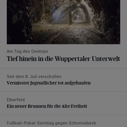
Am Tag des Geotops
Tief hinein in die Wuppertaler Unterwelt
Seit dem 8. Juli verschollen
Vermisster Jugendlicher tot aufgefunden
Vermisster Jugendlicher tot aufgefunden
Elberfeld
Ein neuer Brunnen für die Alte Freiheit
Ein neuer Brunnen für die Alte Freiheit
Fußball-Pokal: Sonntag gegen Schonnebeck
WSV: Comeback, Favoritenfrage und Fitnesszustand