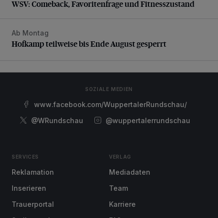
WSV: Comeback, Favoritenfrage und Fitnesszustand
Ab Montag
Hofkamp teilweise bis Ende August gesperrt
Hofkamp teilweise bis Ende August gesperrt
SOZIALE MEDIEN
www.facebook.com/WuppertalerRundschau/
@WRundschau
@wuppertalerrundschau
SERVICES
VERLAG
Reklamation
Mediadaten
Inserieren
Team
Trauerportal
Karriere