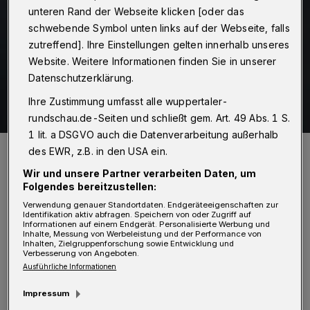
unteren Rand der Webseite klicken [oder das
schwebende Symbol unten links auf der Webseite, falls
zutreffend]. Ihre Einstellungen gelten innerhalb unseres
Website. Weitere Informationen finden Sie in unserer
Datenschutzerklärung.
Ihre Zustimmung umfasst alle wuppertaler-
rundschau.de-Seiten und schließt gem. Art. 49 Abs. 1 S.
1 lit. a DSGVO auch die Datenverarbeitung außerhalb
Nina Bossy.
des EWR, z.B. in den USA ein.
Foto: Wuppertaler Rundschau/Max Höllwarth
Wir und unsere Partner verarbeiten Daten, um
Folgendes bereitzustellen:
Verwendung genauer Standortdaten. Endgeräteeigenschaften zur
Identifikation aktiv abfragen. Speichern von oder Zugriff auf
Informationen auf einem Endgerät. Personalisierte Werbung und
Inhalte, Messung von Werbeleistung und der Performance von
Inhalten, Zielgruppenforschung sowie Entwicklung und
Von Nina Bossy
Verbesserung von Angeboten.
Ausführliche Informationen
N
icht nur in Wuppertal, sondern in vielen
Impressum