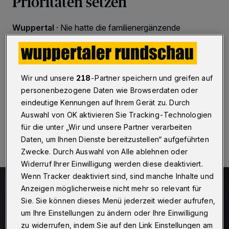
Prioritäten setzen
Wuppertal
·
Nie hatte die familienergänzende
Betreuung von kleinen Kindern eine so hohe
Bedeutung. Und nie war die Diskrepanz zwischen
Bedarf und Bedarfsdeckung so hoch. Quantitativ und
zunehmend auch qualitativ. Die Betreuungssituation
unserer Kinder ist mehr als problematisch.
Wir und unsere
218
-Partner speichern und greifen auf
personenbezogene Daten wie Browserdaten oder
eindeutige Kennungen auf Ihrem Gerät zu. Durch
Auswahl von OK aktivieren Sie Tracking-Technologien
29.05.2022 , 13:00 Uhr
Eine Minute Lesezeit
für die unter „Wir und unsere Partner verarbeiten
Daten, um Ihnen Dienste bereitzustellen“ aufgeführten
Zwecke. Durch Auswahl von Alle ablehnen oder
Widerruf Ihrer Einwilligung werden diese deaktiviert.
Wenn Tracker deaktiviert sind, sind manche Inhalte und
Anzeigen möglicherweise nicht mehr so relevant für
Sie. Sie können dieses Menü jederzeit wieder aufrufen,
um Ihre Einstellungen zu ändern oder Ihre Einwilligung
zu widerrufen, indem Sie auf den Link Einstellungen am