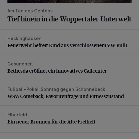
Am Tag des Geotops
Tief hinein in die Wuppertaler Unterwelt
Heckinghausen
Feuerwehr befreit Kind aus verschlossenem VW Bulli
Feuerwehr befreit Kind aus verschlossenem VW Bulli
Gesundheit
Bethesda eröffnet ein innovatives Callcenter
Bethesda eröffnet ein innovatives Callcenter
Fußball-Pokal: Sonntag gegen Schonnebeck
WSV: Comeback, Favoritenfrage und Fitnesszustand
WSV: Comeback, Favoritenfrage und Fitnesszustand
Elberfeld
Ein neuer Brunnen für die Alte Freiheit
Ein neuer Brunnen für die Alte Freiheit