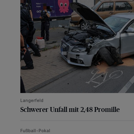
Langerfeld
Schwerer Unfall mit 2,48 Promille
Fußball-Pokal
WSV: Übertragung im Barmer Bahnhof und klare An