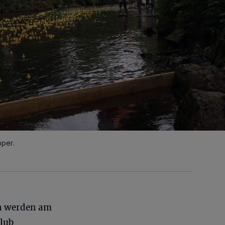
pper.
en werden am
lub