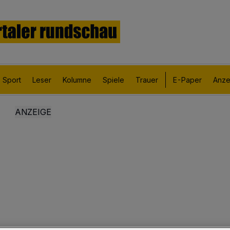
Sport
Leser
Kolumne
Spiele
Trauer
E-Paper
Anze