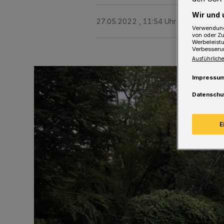
Wir und 
27.05.2022 , 11:54 Uhr
2 Minuten Le
Verwendung
von oder Zu
Werbeleist
Verbesseru
Ausführliche
Impressu
Datenschu
E