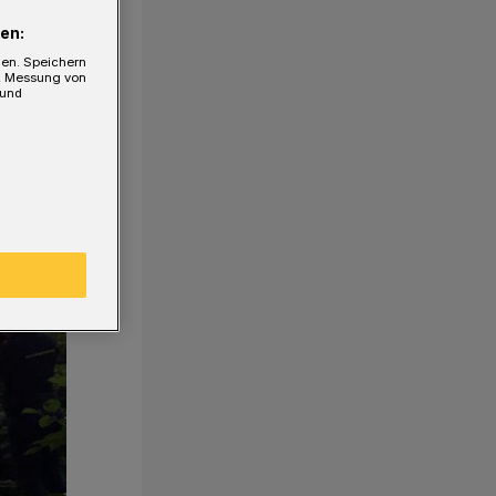
en:
gen. Speichern
e, Messung von
 und