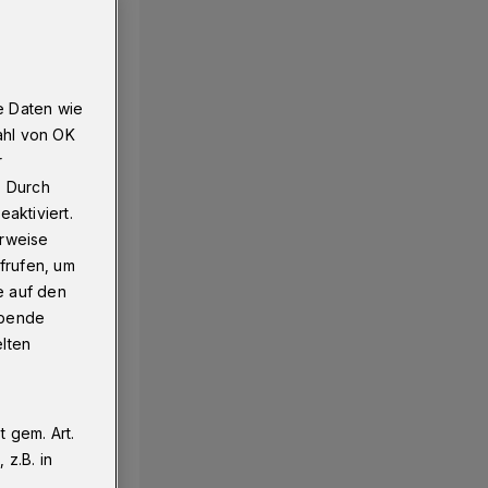
e Daten wie
ahl von OK
r
. Durch
aktiviert.
erweise
frufen, um
e auf den
ebende
elten
 gem. Art.
z.B. in