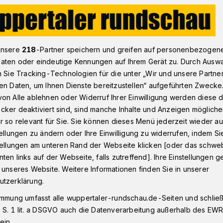
Entenrennen ist zurück​ und steigt am 20. August
unsere
218
-Partner speichern und greifen auf personenbezogen
aten oder eindeutige Kennungen auf Ihrem Gerät zu. Durch Ausw
n Sie Tracking-Technologien für die unter „Wir und unsere Partne
en Daten, um Ihnen Dienste bereitzustellen“ aufgeführten Zwecke
aler Entenrennen
on Alle ablehnen oder Widerruf Ihrer Einwilligung werden diese de
cker deaktiviert sind, sind manche Inhalte und Anzeigen möglich
r so relevant für Sie. Sie können dieses Menü jederzeit wieder au
tellungen zu ändern oder Ihre Einwilligung zu widerrufen, indem Si
stellungen am unteren Rand der Webseite klicken [oder das schw
ten links auf der Webseite, falls zutreffend]. Ihre Einstellungen g
uppertaler Entenrennen im Jahr 2020
 unseres Website. Weitere Informationen finden Sie in unserer
en musste, laufen die Planungen für die
utzerklärung.
 nun auf Hochtouren.
immung umfasst alle wuppertaler-rundschau.de-Seiten und schließt
 S. 1 lit. a DSGVO auch die Datenverarbeitung außerhalb des EWR, 
ein.