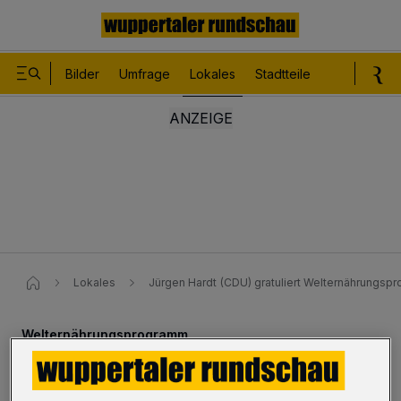
Bilder
Umfrage
Lokales
Stadtteile
Sport
Le
Lokales
Jürgen Hardt (CDU) gratuliert Welternährungs
Welternährungsprogramm
Hardt gratuliert zum