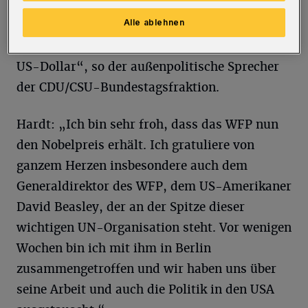
einer Milliarde US-Dollar trägt Deutschland
Alle ablehnen
einen beachtlichen Anteil am Gesamtbudget
der Organisation in Höhe von 13 Milliarden
US-Dollar“, so der außenpolitische Sprecher
der CDU/CSU-Bundestagsfraktion.
Hardt: „Ich bin sehr froh, dass das WFP nun
den Nobelpreis erhält. Ich gratuliere von
ganzem Herzen insbesondere auch dem
Generaldirektor des WFP, dem US-Amerikaner
David Beasley, der an der Spitze dieser
wichtigen UN-Organisation steht. Vor wenigen
Wochen bin ich mit ihm in Berlin
zusammengetroffen und wir haben uns über
seine Arbeit und auch die Politik in den USA