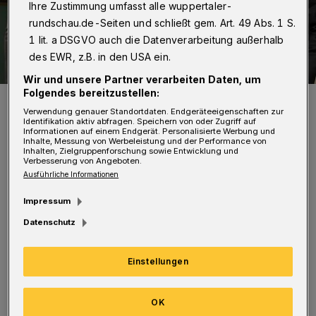
Ihre Zustimmung umfasst alle wuppertaler-
rundschau.de-Seiten und schließt gem. Art. 49 Abs. 1 S.
1 lit. a DSGVO auch die Datenverarbeitung außerhalb
des EWR, z.B. in den USA ein.
Wir und unsere Partner verarbeiten Daten, um
Folgendes bereitzustellen:
Jürgen Hardt (li.) und David Beasley (Generaldirektor des UN-WFP)
bei ihrem Treffen am 16. September 2020.
Verwendung genauer Standortdaten. Endgeräteeigenschaften zur
Identifikation aktiv abfragen. Speichern von oder Zugriff auf
Foto: juergenhardt.de
Informationen auf einem Endgerät. Personalisierte Werbung und
Inhalte, Messung von Werbeleistung und der Performance von
Inhalten, Zielgruppenforschung sowie Entwicklung und
Verbesserung von Angeboten.
Ausführliche Informationen
Impressum
„In unserer Zeit weiter eskalierender Konflikte
Datenschutz
und nun noch zusätzlichen Schwierigkeiten
wegen COVID-19 leistet das WFP der Vereinten
Einstellungen
Nationen den größten Beitrag zur Linderung
von Hunger und Not in der Welt. Mit über
OK