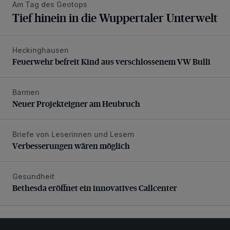
Am Tag des Geotops
Tief hinein in die Wuppertaler Unterwelt
Heckinghausen
Feuerwehr befreit Kind aus verschlossenem VW Bulli
Feuerwehr befreit Kind aus verschlossenem VW Bulli
Barmen
Neuer Projekteigner am Heubruch
Neuer Projekteigner am Heubruch
Briefe von Leserinnen und Lesern
Verbesserungen wären möglich
Verbesserungen wären möglich
Gesundheit
Bethesda eröffnet ein innovatives Callcenter
Bethesda eröffnet ein innovatives Callcenter