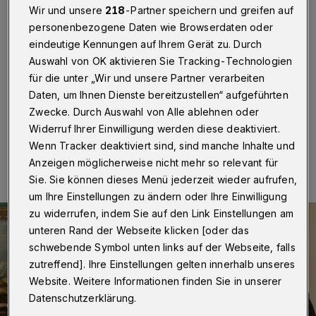
Nobelpreis
Wir und unsere
218
-Partner speichern und greifen auf
personenbezogene Daten wie Browserdaten oder
Wuppertal
·
Der Wuppertaler Bundestagsabgeordnete
eindeutige Kennungen auf Ihrem Gerät zu. Durch
Jürgen Hardt hat dem Welternährungsprogramm der
Auswahl von OK aktivieren Sie Tracking-Technologien
Vereinten Nationen (UN) und dessen Generaldirektor
für die unter „Wir und unsere Partner verarbeiten
David Beasley zum Friedensnobelpreis 2020 gratuliert.
Daten, um Ihnen Dienste bereitzustellen“ aufgeführten
Zwecke. Durch Auswahl von Alle ablehnen oder
Widerruf Ihrer Einwilligung werden diese deaktiviert.
09.10.2020 , 22:48 Uhr
Eine Minute Lesezeit
Wenn Tracker deaktiviert sind, sind manche Inhalte und
Anzeigen möglicherweise nicht mehr so relevant für
Sie. Sie können dieses Menü jederzeit wieder aufrufen,
um Ihre Einstellungen zu ändern oder Ihre Einwilligung
zu widerrufen, indem Sie auf den Link Einstellungen am
unteren Rand der Webseite klicken [oder das
schwebende Symbol unten links auf der Webseite, falls
zutreffend]. Ihre Einstellungen gelten innerhalb unseres
Website. Weitere Informationen finden Sie in unserer
Datenschutzerklärung.