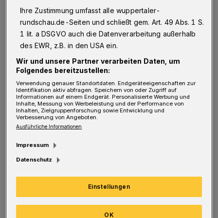
Erwerbsfähige.
Ihre Zustimmung umfasst alle wuppertaler-
rundschau.de-Seiten und schließt gem. Art. 49 Abs. 1 S.
Insbesondere den Langzeitarbeitslosen
1 lit. a DSGVO auch die Datenverarbeitung außerhalb
begegnen häufig Vorurteile und es fehlt der
des EWR, z.B. in den USA ein.
Zugang zu fairer Beschäftigung. Mit der
Wir und unsere Partner verarbeiten Daten, um
Folgendes bereitzustellen:
Initiative „fair eingestellt“ will das Jobcenter
Verwendung genauer Standortdaten. Endgeräteeigenschaften zur
genau das ändern. Die Folgen mangelnder
Identifikation aktiv abfragen. Speichern von oder Zugriff auf
Informationen auf einem Endgerät. Personalisierte Werbung und
Perspektive und der Vorurteile sind nach
Inhalte, Messung von Werbeleistung und der Performance von
Inhalten, Zielgruppenforschung sowie Entwicklung und
Thomas Lenz, Vorstandsvorsitzender des
Verbesserung von Angeboten.
Ausführliche Informationen
Jobcenters: „Geringere
Impressum
Beschäftigungschancen, soziale Isolation und
Datenschutz
eine kontinuierliche Verschärfung bestehender
Vorbehalte. Die Initiative ‚fair eingestellt‘ will
Einstellungen
auf diesen Teufelskreis aufmerksam machen
und neue Wege für die langfristige berufliche
OK