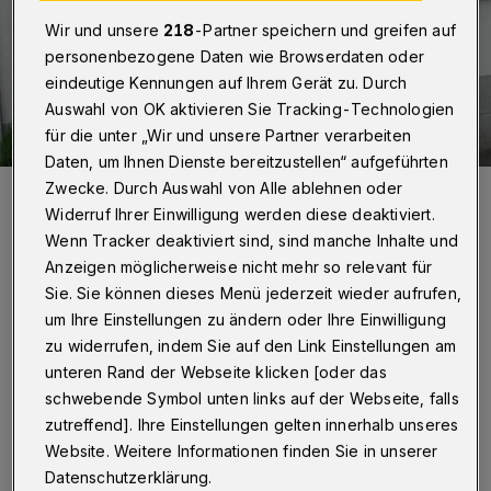
Wir und unsere
218
-Partner speichern und greifen auf
personenbezogene Daten wie Browserdaten oder
eindeutige Kennungen auf Ihrem Gerät zu. Durch
Auswahl von OK aktivieren Sie Tracking-Technologien
für die unter „Wir und unsere Partner verarbeiten
Daten, um Ihnen Dienste bereitzustellen“ aufgeführten
Zwecke. Durch Auswahl von Alle ablehnen oder
Langzeitarbeitslose im Stadtteilservice in Unterbarmen helfen
Bewohnern bei Einkäufen und leisten Gesellschaft.
Widerruf Ihrer Einwilligung werden diese deaktiviert.
Foto: Macheroux
Wenn Tracker deaktiviert sind, sind manche Inhalte und
Anzeigen möglicherweise nicht mehr so relevant für
Sie. Sie können dieses Menü jederzeit wieder aufrufen,
um Ihre Einstellungen zu ändern oder Ihre Einwilligung
zu widerrufen, indem Sie auf den Link Einstellungen am
D
as Jobcenter Wuppertal sichert den
unteren Rand der Webseite klicken [oder das
schwebende Symbol unten links auf der Webseite, falls
Lebensunterhalt von rund 50.000
zutreffend]. Ihre Einstellungen gelten innerhalb unseres
Menschen in der Stadt, darunter 15.000 Kinder
Website. Weitere Informationen finden Sie in unserer
unter 15 Jahren und knapp 34.000
Datenschutzerklärung.