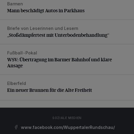
Barmen
Mann beschädigt Autos in Parkhaus
Mann beschädigt Autos in Parkhaus
Briefe von Leserinnen und Lesern
„Stoßdämpfertest mit Unterbodenbehandlung“
„Stoßdämpfertest mit Unterbodenbehandlung“
Fußball-Pokal
WSV: Übertragung im Barmer Bahnhof und klare Ansage
WSV: Übertragung im Barmer Bahnhof und klare
Ansage
Elberfeld
Ein neuer Brunnen für die Alte Freiheit
Ein neuer Brunnen für die Alte Freiheit
SOZIALE MEDIEN
www.facebook.com/WuppertalerRundschau/