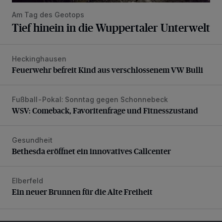
Am Tag des Geotops
Tief hinein in die Wuppertaler Unterwelt
Heckinghausen
Feuerwehr befreit Kind aus verschlossenem VW Bulli
Feuerwehr befreit Kind aus verschlossenem VW Bulli
Fußball-Pokal: Sonntag gegen Schonnebeck
WSV: Comeback, Favoritenfrage und Fitnesszustand
WSV: Comeback, Favoritenfrage und Fitnesszustand
Gesundheit
Bethesda eröffnet ein innovatives Callcenter
Bethesda eröffnet ein innovatives Callcenter
Elberfeld
Ein neuer Brunnen für die Alte Freiheit
Ein neuer Brunnen für die Alte Freiheit