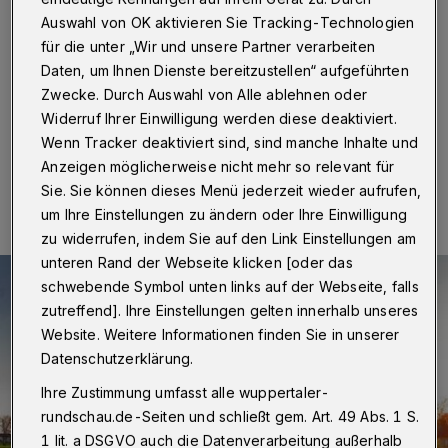
Wuppertal
·
In Vohwinkel wurde am Sonntag (10. April
2016) bei einem Einsatz des Rettungsdienstes ein
Auswahl von OK aktivieren Sie Tracking-Technologien
Notarzt benötigt. Da in Wuppertal und Umgebung
für die unter „Wir und unsere Partner verarbeiten
gerade keiner verfügbar war, wurde der Hubschrauber
Daten, um Ihnen Dienste bereitzustellen“ aufgeführten
aus Köln alarmiert.
Zwecke. Durch Auswahl von Alle ablehnen oder
Widerruf Ihrer Einwilligung werden diese deaktiviert.
Wenn Tracker deaktiviert sind, sind manche Inhalte und
10.04.2016 , 22:59 Uhr
Eine Minute Lesezeit
Anzeigen möglicherweise nicht mehr so relevant für
Sie. Sie können dieses Menü jederzeit wieder aufrufen,
um Ihre Einstellungen zu ändern oder Ihre Einwilligung
zu widerrufen, indem Sie auf den Link Einstellungen am
unteren Rand der Webseite klicken [oder das
schwebende Symbol unten links auf der Webseite, falls
zutreffend]. Ihre Einstellungen gelten innerhalb unseres
Website. Weitere Informationen finden Sie in unserer
Datenschutzerklärung.
Ihre Zustimmung umfasst alle wuppertaler-
rundschau.de-Seiten und schließt gem. Art. 49 Abs. 1 S.
1 lit. a DSGVO auch die Datenverarbeitung außerhalb