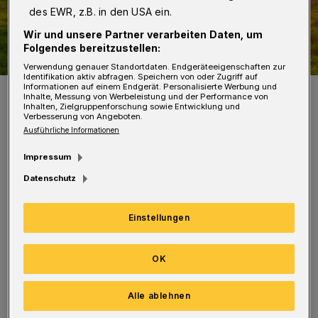
des EWR, z.B. in den USA ein.
Wir und unsere Partner verarbeiten Daten, um
Folgendes bereitzustellen:
Verwendung genauer Standortdaten. Endgeräteeigenschaften zur
Identifikation aktiv abfragen. Speichern von oder Zugriff auf
Informationen auf einem Endgerät. Personalisierte Werbung und
Die Zusammenarbeit der beteiligten Einsatzkräfte funktionierte
Inhalte, Messung von Werbeleistung und der Performance von
reibungslos.
Inhalten, Zielgruppenforschung sowie Entwicklung und
Foto: Christoph Petersen
Verbesserung von Angeboten.
Ausführliche Informationen
Impressum
Datenschutz
Die Flugzeit dauerte genau exakt elf Minuten
Einstellungen
— inklusive der Suche nach einem geeigneten
Landeplatz. Die Aktion sorgte besonders bei
OK
den Kinder und Jugendlichen für großes
Aufsehen. Sie durften einen Blick in das Innere
Alle ablehnen
werfen. Geflogen wird übrigens von