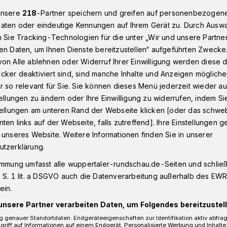
unsere
218
-Partner speichern und greifen auf personenbezogen
aten oder eindeutige Kennungen auf Ihrem Gerät zu. Durch Ausw
n Sie Tracking-Technologien für die unter „Wir und unsere Partne
e mit vielen Stimmen
en Daten, um Ihnen Dienste bereitzustellen“ aufgeführten Zwecke
on Alle ablehnen oder Widerruf Ihrer Einwilligung werden diese de
cker deaktiviert sind, sind manche Inhalte und Anzeigen möglich
er FDP-Führung
r so relevant für Sie. Sie können dieses Menü jederzeit wieder au
Hafke mit vielen
tellungen zu ändern oder Ihre Einwilligung zu widerrufen, indem Si
stellungen am unteren Rand der Webseite klicken [oder das schw
ten links auf der Webseite, falls zutreffend]. Ihre Einstellungen g
 unseres Website. Weitere Informationen finden Sie in unserer
utzerklärung.
immung umfasst alle wuppertaler-rundschau.de-Seiten und schließt
 Wuppertaler FDP-Kreisvorsitzende
 S. 1 lit. a DSGVO auch die Datenverarbeitung außerhalb des EWR, 
 den Landesvorstand der NRW-Liberalen
ein.
agsabgeordnete, der dem
unsere Partner verarbeiten Daten, um Folgendes bereitzustell
wölf Jahren angehört, erhielt 69,15
 genauer Standortdaten. Endgeräteeigenschaften zur Identifikation aktiv abfra
mit das zweitbeste Ergebnis der Besitzer.
griff auf Informationen auf einem Endgerät. Personalisierte Werbung und Inhalt