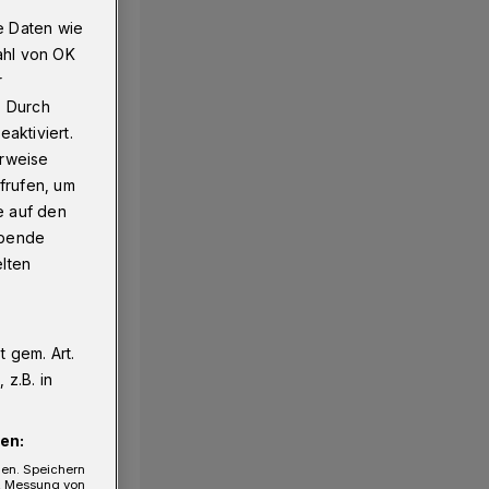
e Daten wie
ahl von OK
r
. Durch
aktiviert.
erweise
frufen, um
e auf den
ebende
elten
 gem. Art.
z.B. in
en:
gen. Speichern
e, Messung von