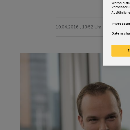
Werbeleist
Verbesseru
Ausführliche
Impressu
10.04.2016 , 13:52 Uhr
Eine Minute 
Datenschu
E