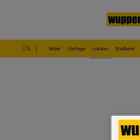
Bilder
Umfrage
Lokales
Stadtteile