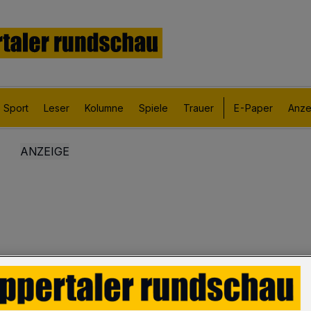
Sport
Leser
Kolumne
Spiele
Trauer
E-Paper
Anze