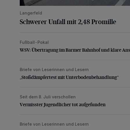
Langerfeld
Schwerer Unfall mit 2,48 Promille
Fußball-Pokal
WSV: Übertragung im Barmer Bahnhof und klare An
WSV: Übertragung im Barmer Bahnhof und klare An
Briefe von Leserinnen und Lesern
„Stoßdämpfertest mit Unterbodenbehandlung“
„Stoßdämpfertest mit Unterbodenbehandlung“
Seit dem 8. Juli verschollen
Vermisster Jugendlicher tot aufgefunden
Vermisster Jugendlicher tot aufgefunden
Briefe von Leserinnen und Lesern
„Dies ist nicht akzeptabel“