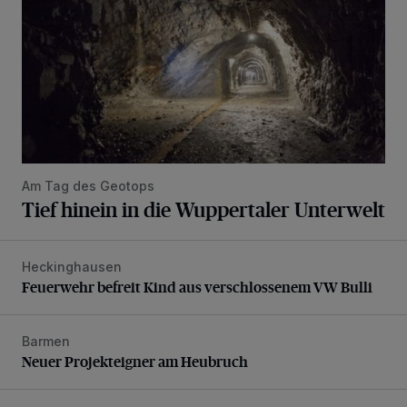
Am Tag des Geotops
Tief hinein in die Wuppertaler Unterwelt
Heckinghausen
Feuerwehr befreit Kind aus verschlossenem VW Bulli
Feuerwehr befreit Kind aus verschlossenem VW Bulli
Barmen
Neuer Projekteigner am Heubruch
Neuer Projekteigner am Heubruch