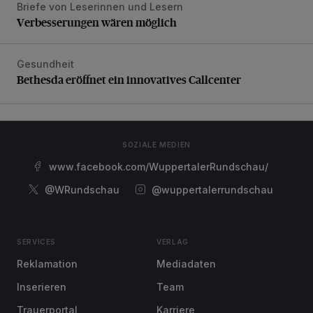
Briefe von Leserinnen und Lesern
Verbesserungen wären möglich
Verbesserungen wären möglich
Gesundheit
Bethesda eröffnet ein innovatives Callcenter
Bethesda eröffnet ein innovatives Callcenter
SOZIALE MEDIEN
www.facebook.com/WuppertalerRundschau/
@WRundschau
@wuppertalerrundschau
SERVICES
VERLAG
Reklamation
Mediadaten
Inserieren
Team
Trauerportal
Karriere