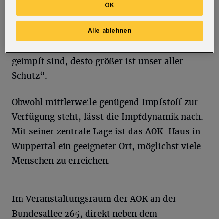
Versicherte, Interessierte, Kolleginnen und
OK
Kollegen, Freunde und Bekannte
gleichermaßen.“ sagt Susanne Tetzlaff, AOK-
Alle ablehnen
Hausleiterin in Wuppertal. „Je mehr Menschen
geimpft sind, desto größer ist unser aller
Schutz“.
Obwohl mittlerweile genügend Impfstoff zur
Verfügung steht, lässt die Impfdynamik nach.
Mit seiner zentrale Lage ist das AOK-Haus in
Wuppertal ein geeigneter Ort, möglichst viele
Menschen zu erreichen.
Im Veranstaltungsraum der AOK an der
Bundesallee 265, direkt neben dem