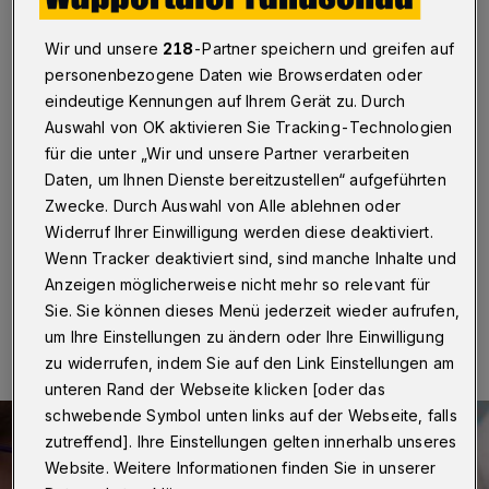
Wuppertal
Wir und unsere
218
-Partner speichern und greifen auf
Wuppertal
·
Ohne vorherige Terminvereinbarung
personenbezogene Daten wie Browserdaten oder
können Interessierte das Impfangebot der AOK
eindeutige Kennungen auf Ihrem Gerät zu. Durch
Wuppertal wahrnehmen und sich mit einem der
zugelassenen Vakzine impfen lassen. Am Montag (16.
Auswahl von OK aktivieren Sie Tracking-Technologien
August 2021) von 11 bis 17 Uhr bietet das
für die unter „Wir und unsere Partner verarbeiten
Impfzentrum der Stadt Wuppertal in den Räumen der
Daten, um Ihnen Dienste bereitzustellen“ aufgeführten
AOK an der Bundesallee 265 diesen öffentlichen
Zwecke. Durch Auswahl von Alle ablehnen oder
Termin an.
Widerruf Ihrer Einwilligung werden diese deaktiviert.
Wenn Tracker deaktiviert sind, sind manche Inhalte und
Anzeigen möglicherweise nicht mehr so relevant für
12.08.2021 , 11:03 Uhr
Eine Minute Lesezeit
Sie. Sie können dieses Menü jederzeit wieder aufrufen,
um Ihre Einstellungen zu ändern oder Ihre Einwilligung
zu widerrufen, indem Sie auf den Link Einstellungen am
unteren Rand der Webseite klicken [oder das
schwebende Symbol unten links auf der Webseite, falls
zutreffend]. Ihre Einstellungen gelten innerhalb unseres
Website. Weitere Informationen finden Sie in unserer