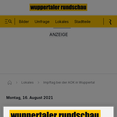
Bilder
Umfrage
Lokales
Stadtteile
Sport
Le
Lokales
Impftag bei der AOK in Wuppertal
Montag, 16. August 2021
Impftag bei der AOK in