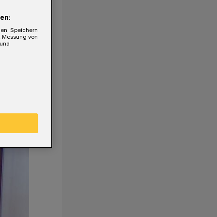
en:
gen. Speichern
e, Messung von
 und