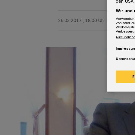
den USA 
Wir und 
Verwendung
26.03.2017 , 18:00 Uhr
3 Minuten Le
von oder Zu
Werbeleist
Verbesseru
Ausführliche
Impressu
Datenschu
E