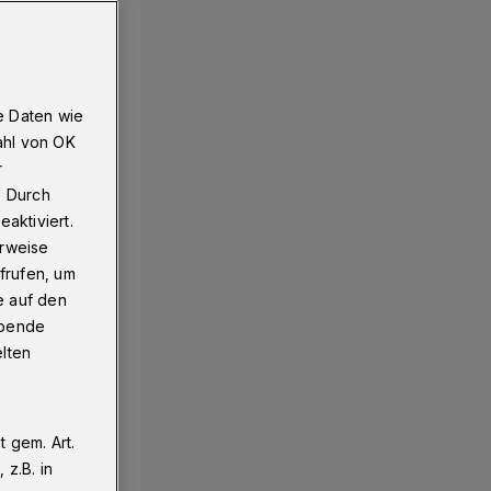
e Daten wie
ahl von OK
r
. Durch
aktiviert.
erweise
frufen, um
e auf den
ebende
elten
 gem. Art.
z.B. in