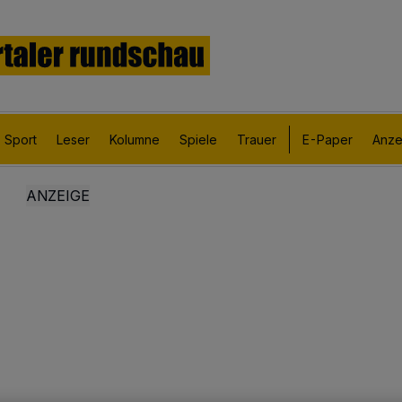
Sport
Leser
Kolumne
Spiele
Trauer
E-Paper
Anze