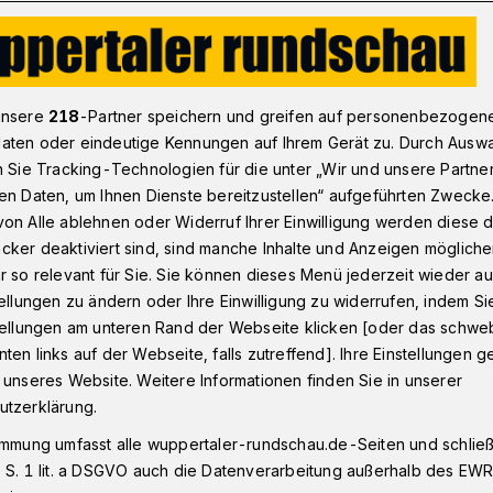
n Sport für schlechte Süßigkeiten"
unsere
218
-Partner speichern und greifen auf personenbezogen
aten oder eindeutige Kennungen auf Ihrem Gerät zu. Durch Ausw
n Sie Tracking-Technologien für die unter „Wir und unsere Partne
te mit Helmut Gote
en Daten, um Ihnen Dienste bereitzustellen“ aufgeführten Zwecke
einen Sport für
on Alle ablehnen oder Widerruf Ihrer Einwilligung werden diese de
cker deaktiviert sind, sind manche Inhalte und Anzeigen möglich
ßigkeiten"
r so relevant für Sie. Sie können dieses Menü jederzeit wieder au
tellungen zu ändern oder Ihre Einwilligung zu widerrufen, indem Si
stellungen am unteren Rand der Webseite klicken [oder das schw
ten links auf der Webseite, falls zutreffend]. Ihre Einstellungen g
0) möchte sich im Café Grimm treffen.
 unseres Website. Weitere Informationen finden Sie in unserer
onomie, die am Ort eine Bedeutung hat",
utzerklärung.
koch und Buchautor. An der Kuchentheke
immung umfasst alle wuppertaler-rundschau.de-Seiten und schließt
rcreme-Torte.
 S. 1 lit. a DSGVO auch die Datenverarbeitung außerhalb des EWR, 