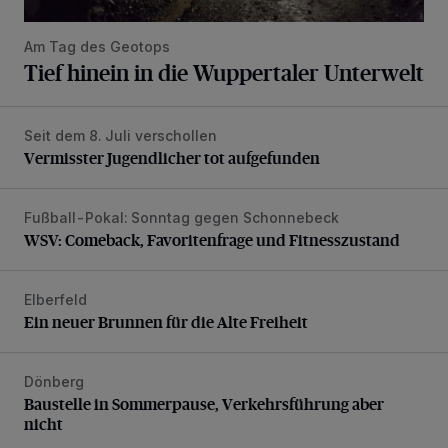
Am Tag des Geotops
Tief hinein in die Wuppertaler Unterwelt
Seit dem 8. Juli verschollen
Vermisster Jugendlicher tot aufgefunden
Vermisster Jugendlicher tot aufgefunden
Fußball-Pokal: Sonntag gegen Schonnebeck
WSV: Comeback, Favoritenfrage und Fitnesszustand
WSV: Comeback, Favoritenfrage und Fitnesszustand
Elberfeld
Ein neuer Brunnen für die Alte Freiheit
Ein neuer Brunnen für die Alte Freiheit
Dönberg
Baustelle in Sommerpause, Verkehrsführung aber nicht
Baustelle in Sommerpause, Verkehrsführung aber
nicht