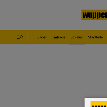
Bilder
Umfrage
Lokales
Stadtteile