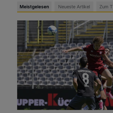
Meistgelesen
Neueste Artikel
Zum 
WSV: Übertragung im Barmer Bahnhof und klare An