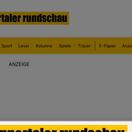
Sport
Leser
Kolumne
Spiele
Trauer
E-Paper
Anze