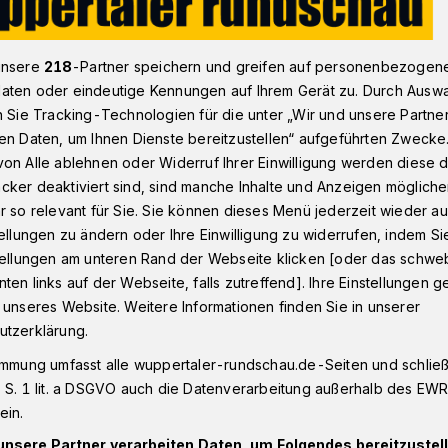
unsere
218
-Partner speichern und greifen auf personenbezogen
cke Prangerkotten für Pkw wieder frei
aten oder eindeutige Kennungen auf Ihrem Gerät zu. Durch Ausw
n Sie Tracking-Technologien für die unter „Wir und unsere Partne
en Daten, um Ihnen Dienste bereitzustellen“ aufgeführten Zwecke
on Alle ablehnen oder Widerruf Ihrer Einwilligung werden diese de
cker deaktiviert sind, sind manche Inhalte und Anzeigen möglich
gerkotten für Pkw
r so relevant für Sie. Sie können dieses Menü jederzeit wieder au
tellungen zu ändern oder Ihre Einwilligung zu widerrufen, indem Si
stellungen am unteren Rand der Webseite klicken [oder das schw
ten links auf der Webseite, falls zutreffend]. Ihre Einstellungen g
 unseres Website. Weitere Informationen finden Sie in unserer
utzerklärung.
 Sanierungsarbeiten an der seit dem Juli-
 Prangerkotten im Morsbachtal sind
immung umfasst alle wuppertaler-rundschau.de-Seiten und schließt
n. Am Dienstag (21. Dezember 2021)
 S. 1 lit. a DSGVO auch die Datenverarbeitung außerhalb des EWR, 
ie seit Ende September Fußgängerinnen
ein.
e Überquerung ermöglichte, wieder
unsere Partner verarbeiten Daten, um Folgendes bereitzustell