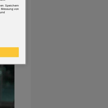
gen. Speichern
e, Messung von
 und