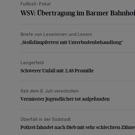
Fußball-Pokal
WSV: Übertragung im Barmer Bahnhof
Briefe von Leserinnen und Lesern
„Stoßdämpfertest mit Unterbodenbehandlung“
„Stoßdämpfertest mit Unterbodenbehandlung“
Langerfeld
Schwerer Unfall mit 2,48 Promille
Schwerer Unfall mit 2,48 Promille
Seit dem 8. Juli verschollen
Vermisster Jugendlicher tot aufgefunden
Vermisster Jugendlicher tot aufgefunden
Überfall in der Südstadt
Polizei fahndet nach Dieb mit sehr schlechten Zähne
Polizei fahndet nach Dieb mit sehr schlechten Zähn