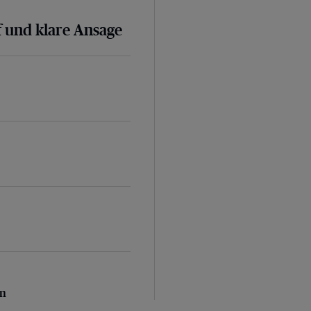
 und klare Ansage
n
en