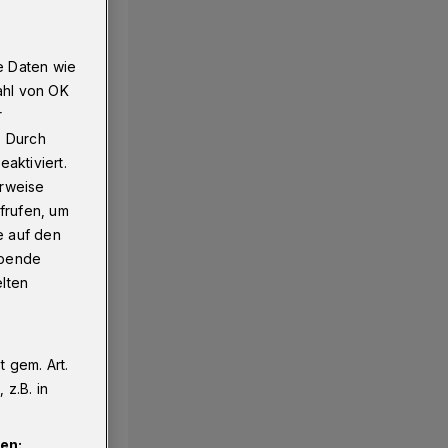
e Daten wie
ahl von OK
r
. Durch
aktiviert.
erweise
frufen, um
e auf den
ebende
elten
 gem. Art.
z.B. in
en: