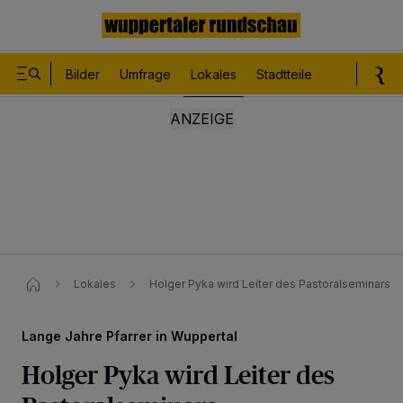
Bilder
Umfrage
Lokales
Stadtteile
Sport
Le
Lokales
Holger Pyka wird Leiter des Pastoralseminars
Lange Jahre Pfarrer in Wuppertal
Holger Pyka wird Leiter des