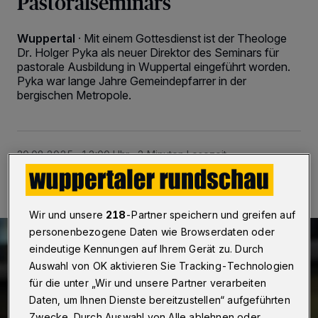
Pastoralseminars
Wuppertal
·
Mit einem Gottesdienst ist der Theologe
Dr. Holger Pyka als neuer Direktor des Seminars für
pastorale Ausbildung in Wuppertal eingeführt worden.
Pyka war lange Jahre Gemeindepfarrer in der
bergischen Metropole.
30.08.2025 , 12:00 Uhr
2 Minuten Lesezeit
Wir und unsere
218
-Partner speichern und greifen auf
personenbezogene Daten wie Browserdaten oder
eindeutige Kennungen auf Ihrem Gerät zu. Durch
Auswahl von OK aktivieren Sie Tracking-Technologien
für die unter „Wir und unsere Partner verarbeiten
Daten, um Ihnen Dienste bereitzustellen“ aufgeführten
Zwecke. Durch Auswahl von Alle ablehnen oder