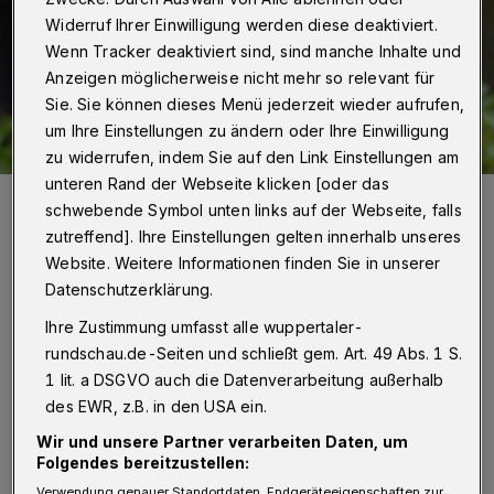
Widerruf Ihrer Einwilligung werden diese deaktiviert.
Wenn Tracker deaktiviert sind, sind manche Inhalte und
Anzeigen möglicherweise nicht mehr so relevant für
Sie. Sie können dieses Menü jederzeit wieder aufrufen,
um Ihre Einstellungen zu ändern oder Ihre Einwilligung
zu widerrufen, indem Sie auf den Link Einstellungen am
unteren Rand der Webseite klicken [oder das
Holger Pyka.
schwebende Symbol unten links auf der Webseite, falls
Foto: ekir.de
zutreffend]. Ihre Einstellungen gelten innerhalb unseres
Website. Weitere Informationen finden Sie in unserer
Datenschutzerklärung.
Ihre Zustimmung umfasst alle wuppertaler-
rundschau.de-Seiten und schließt gem. Art. 49 Abs. 1 S.
Von Christina Schramm und Sabine Damaschke
1 lit. a DSGVO auch die Datenverarbeitung außerhalb
D
des EWR, z.B. in den USA ein.
ie bewährte Ausbildung in Wuppertal
Wir und unsere Partner verarbeiten Daten, um
möchte er weiterführen und im Team
Folgendes bereitzustellen:
weiterentwickeln: Das hat sich Pfarrer Holger
Verwendung genauer Standortdaten. Endgeräteeigenschaften zur