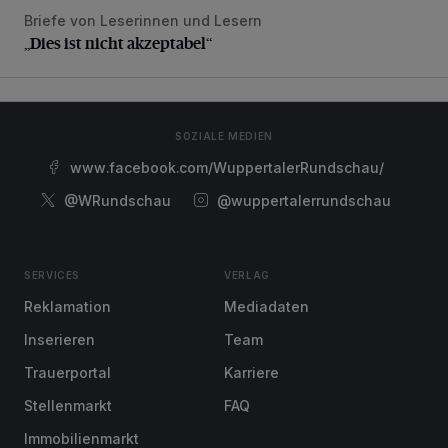
Briefe von Leserinnen und Lesern
„Dies ist nicht akzeptabel“
„Dies ist nicht akzeptabel“
SOZIALE MEDIEN
www.facebook.com/WuppertalerRundschau/
@WRundschau
@wuppertalerrundschau
SERVICES
VERLAG
Reklamation
Mediadaten
Inserieren
Team
Trauerportal
Karriere
Stellenmarkt
FAQ
Immobilienmarkt