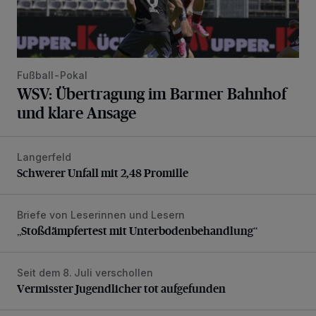
Fußball-Pokal
WSV: Übertragung im Barmer Bahnhof
und klare Ansage
Langerfeld
Schwerer Unfall mit 2,48 Promille
Schwerer Unfall mit 2,48 Promille
Briefe von Leserinnen und Lesern
„Stoßdämpfertest mit Unterbodenbehandlung“
„Stoßdämpfertest mit Unterbodenbehandlung“
Seit dem 8. Juli verschollen
Vermisster Jugendlicher tot aufgefunden
Vermisster Jugendlicher tot aufgefunden