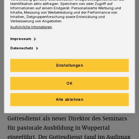
Identifikation aktiv abfragen. Speichern von oder Zugriff auf
Pyka als neuer Direktor des Seminars für
Informationen auf einem Endgerät. Personalisierte Werbung und
Inhalte, Messung von Werbeleistung und der Performance von
Inhalten, Zielgruppenforschung sowie Entwicklung und
pastorale Ausbildung in Wuppertal
Verbesserung von Angeboten.
vorgenommen. „Ich freue mich darauf, mit
Ausführliche Informationen
angehenden Pfarrerinnen und Pfarrern neue
Impressum
Wege zu erproben und ihnen Mut für eine
Datenschutz
Kirche zu geben, deren Zukunft offen ist“m
sagt Pyka.
Einstellungen
Bereits seit 2023 arbeitet der Theologe als
OK
Dozent am Seminar. Zum 1. Juni 2025 hat er
nun auch die Leitung übernommen und wurde
Alle ablehnen
am Freitag (29. August 2025) in einem
Gottesdienst als neuer Direktor des Seminars
für pastorale Ausbildung in Wuppertal
eingeführt. Der Gottesdienst fand im Audimax